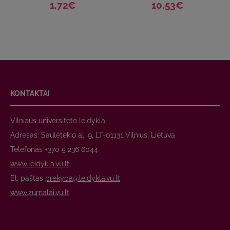
1.72€
10.53€
KONTAKTAI
Vilniaus universiteto leidykla
Adresas: Saulėtekio al. 9, LT-01131 Vilnius, Lietuva
Telefonas +370 5 236 6044
www.leidykla.vu.lt
El. paštas
prekyba@leidykla.vu.lt
www.zurnalai.vu.lt