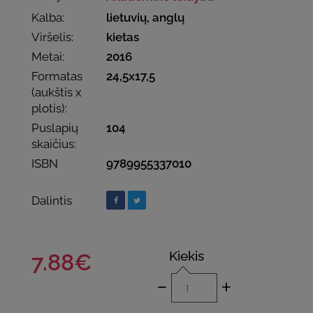
Kalba:
lietuvių, anglų
Viršelis:
kietas
Metai:
2016
Formatas
24,5x17,5
(aukštis x
plotis):
Puslapių
104
skaičius:
ISBN
9789955337010
Dalintis
Kiekis
7.88€
-
+