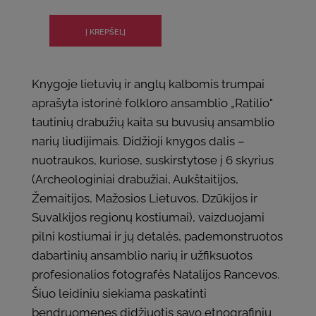
Knygoje lietuvių ir anglų kalbomis trumpai
aprašyta istorinė folkloro ansamblio „Ratilio"
tautinių drabužių kaita su buvusių ansamblio
narių liudijimais. Didžioji knygos dalis –
nuotraukos, kuriose, suskirstytose į 6 skyrius
(Archeologiniai drabužiai, Aukštaitijos,
Žemaitijos, Mažosios Lietuvos, Dzūkijos ir
Suvalkijos regionų kostiumai), vaizduojami
pilni kostiumai ir jų detalės, pademonstruotos
dabartinių ansamblio narių ir užfiksuotos
profesionalios fotografės Natalijos Rancevos.
Šiuo leidiniu siekiama paskatinti
bendruomenes didžiuotis savo etnografinių