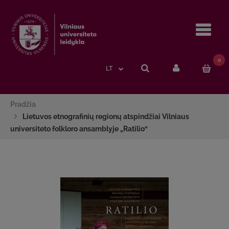
Navi
0
LT
Pradžia
Lietuvos etnografinių regionų atspindžiai Vilniaus
universiteto folkloro ansamblyje „Ratilio“