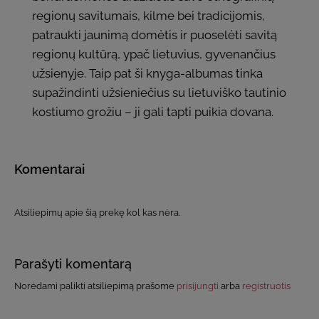
regionų savitumais, kilme bei tradicijomis,
patraukti jaunimą domėtis ir puoselėti savitą
regionų kultūrą, ypač lietuvius, gyvenančius
užsienyje. Taip pat ši knyga-albumas tinka
supažindinti užsieniečius su lietuviško tautinio
kostiumo grožiu – ji gali tapti puikia dovana.
Komentarai
Atsiliepimų apie šią prekę kol kas nėra.
Parašyti komentarą
Norėdami palikti atsiliepimą prašome
prisijungti
arba
registruotis