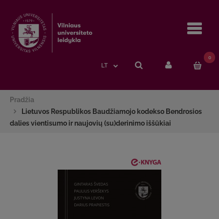
Navi
0
LT
Pradžia
Lietuvos Respublikos Baudžiamojo kodekso Bendrosios
dalies vientisumo ir naujovių (su)derinimo iššūkiai