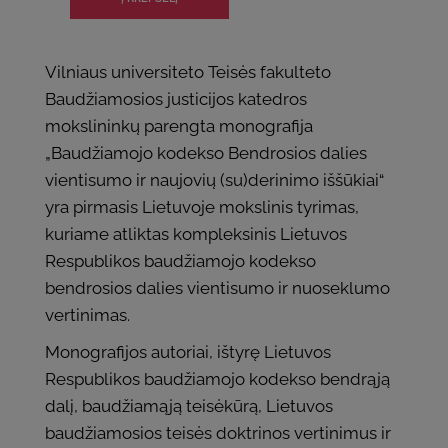
Vilniaus universiteto Teisės fakulteto
Baudžiamosios justicijos katedros
mokslininkų parengta monografija
„Baudžiamojo kodekso Bendrosios dalies
vientisumo ir naujovių (su)derinimo iššūkiai“
yra pirmasis Lietuvoje mokslinis tyrimas,
kuriame atliktas kompleksinis Lietuvos
Respublikos baudžiamojo kodekso
bendrosios dalies vientisumo ir nuoseklumo
vertinimas.
Monografijos autoriai, ištyrę Lietuvos
Respublikos baudžiamojo kodekso bendrąją
dalį, baudžiamąją teisėkūrą, Lietuvos
baudžiamosios teisės doktrinos vertinimus ir