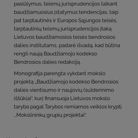
pasiūlymus, teismų jurisprudencijos taikant
baudžiamuosius įstatymus tendencijas, taip
pat tarptautinės ir Europos Sąjungos teisės,
tarptautinių teismų jurisprudencijos įtaką
Lietuvos baudžiamosios teisės bendrosios
dalies institutams, padarė išvadą, kad būtina
rengti naują Baudžiamojo kodekso
Bendrosios dalies redakciją.
Monografija parengta vykdant mokslo
projektą „Baudžiamojo kodekso Bendrosios
dalies vientisumo ir naujovių (su)derinimo
iššūkiai“, kurį finansuoja Lietuvos mokslo
taryba pagal Tarybos remiamos veiklos kryptį
,,Mokslininkų grupių projektai“.