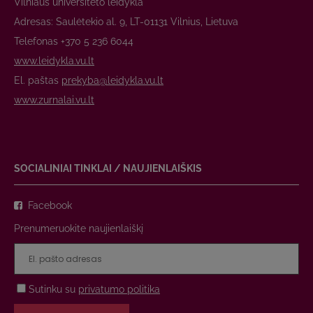
Vilniaus universiteto leidykla
Adresas: Saulėtekio al. 9, LT-01131 Vilnius, Lietuva
Telefonas +370 5 236 6044
www.leidykla.vu.lt
El. paštas
prekyba@leidykla.vu.lt
www.zurnalai.vu.lt
SOCIALINIAI TINKLAI / NAUJIENLAIŠKIS
Facebook
Prenumeruokite naujienlaiškį
Sutinku su
privatumo politika