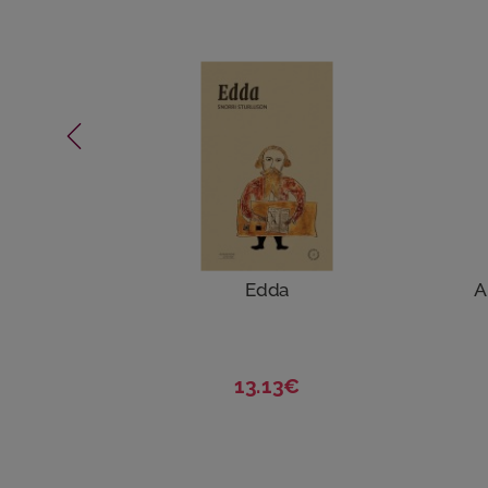
Edda
A
13.13€