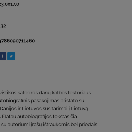
23,0x17,0
132
9786090711460
avistikos katedros danų kalbos lektoriaus
autobiografinis pasakojimas pristato su
Danijos ir Lietuvos susitarimai į Lietuvą
Flatau autobiografijos tekstas čia
 su autoriumi įrašų ištraukomis bei priedais