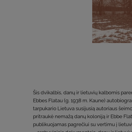
Šis dvikalbis, danų ir lietuvių kalbomis par
Ebbes Flatau (g. 1938 m. Kaune) autobiografi
tarpukario Lietuva susijusią autoriaus šeimos
pritraukė nemažą danų koloniją ir Ebbe Flat
publikuojamas pagrečiui su vertimu į lietuvi