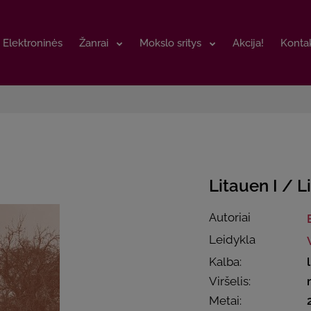
Elektroninės
Elektroninės
Žanrai
Žanrai
Mokslo sritys
Mokslo sritys
Akcija!
Akcija!
Kontak
Kontak
Litauen I / L
Autoriai
Leidykla
Kalba:
Viršelis:
Metai: