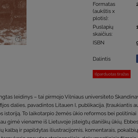
Formatas
(aukštis x
plotis):
Puslapių
skaičius:
ISBN
Dalintis
Išparduotas tiražas
engtas leidinys – tai pirmojo Vilniaus universiteto Skandin
jos dalies, pavadintos Litauen I, publikacija. Įtraukiantis 
 istoriją. To laikotarpio žemės ūkio reformos bei politiniai 
au gimė viename iš Lietuvoje įsteigtų daniškų ūkių. Ebbes 
ų kalbą ir papildytas iliustracijomis, komentarais, pokalbių