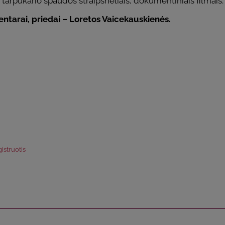
 tarpukario spaudos straipsneliais, dokumentiniais filmais.
ntarai, priedai – Loretos Vaicekauskienės.
istruotis