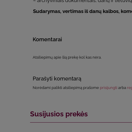
– archyviniais dokumentais, danų ir lietuvių
Sudarymas, vertimas iš danų kalbos, kome
Komentarai
Atsiliepimų apie šią prekę kol kas nėra.
Parašyti komentarą
Norėdami palikti atsiliepimą prašome
prisijungti
arba
reg
Susijusios prekės