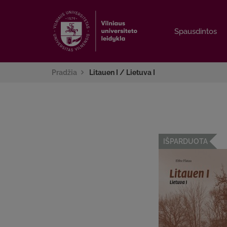
Spausdintos
Spausdintos
Pradžia
Litauen I / Lietuva I
IŠPARDUOTA