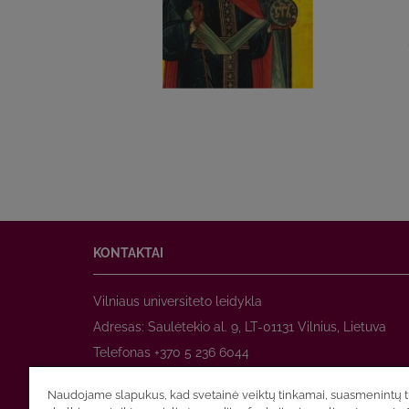
KONTAKTAI
Vilniaus universiteto leidykla
Adresas: Saulėtekio al. 9, LT-01131 Vilnius, Lietuva
Telefonas +370 5 236 6044
www.leidykla.vu.lt
Naudojame slapukus, kad svetainė veiktų tinkamai, suasmenintų tu
El. paštas
prekyba@leidykla.vu.lt