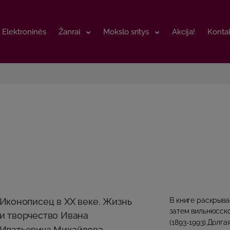
Elektroninės
Elektroninės
Žanrai
Žanrai
Mokslo sritys
Mokslo sritys
Akcija!
Akcija!
Kontak
Kontak
Иконописец в ХХ веке. Жизнь
В книге раскрыва
затем вильнюсск
и творчество Ивана
(1893-1993).Долга
Ипатьевича Михайлова