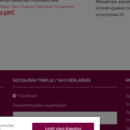
Михайлова значит
Мари-Лиис Паавер
,
Григорий Поташенко
эпохой крайносте
2.58€
культурных пе..
SOCIALINIAI TINKLAI / NAUJIENLAIŠKIS
N
Facebook
A
Su
Prenumeruokite naujienlaiškį
A
Pr
rinį bei
Ga
Leisti visus slapukus