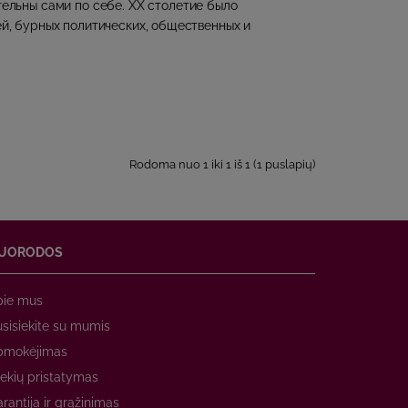
ельны сами по себе. ХХ столетие было
й, бурных политических, общественных и
Rodoma nuo 1 iki 1 iš 1 (1 puslapių)
UORODOS
pie mus
sisiekite su mumis
pmokėjimas
ekių pristatymas
rantija ir grąžinimas