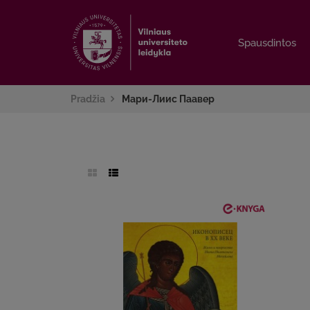
Spausdintos
Spausdintos
Pradžia
Мари-Лиис Паавер