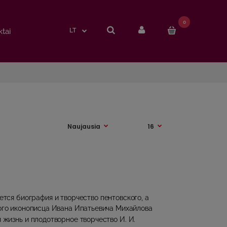
0
0
tai
tai
LT
LT
ется биография и творчество пентовского, а
ого иконописца Ивана Ипатьевича Михайлова
я жизнь и плодотворное творчество И. И.