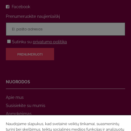
Facebook
Prenumeruokite naujienlaiškį
Sutinku su
privatumo politika
PRENUMERUOTI
NUORODOS
Apie mus
Susisiekite su mumis
Apmokėjimas
Prekių pristatymas
Naudojame slapukus, kad svetainė veiktų tinkamai, suasmenintų
turinį bei skelbimus, teiktų socialinės medijos funkcijas ir analizuotų
Garantija ir grąžinimas