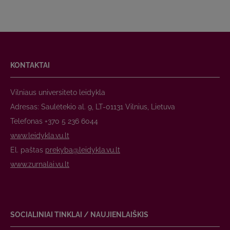
KONTAKTAI
Vilniaus universiteto leidykla
Adresas: Saulėtekio al. 9, LT-01131 Vilnius, Lietuva
Telefonas +370 5 236 6044
www.leidykla.vu.lt
El. paštas
prekyba@leidykla.vu.lt
www.zurnalai.vu.lt
SOCIALINIAI TINKLAI / NAUJIENLAIŠKIS