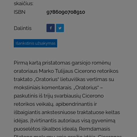
skaičius:
ISBN
9786090708910
Dalintis
Išankstinis užsakymas
Pirmą kartą pristatomas garsiojo romėnų
oratoriaus Marko Tulijaus Cicerono retorikos
traktato „Oratorius“ lietuviškas vertimas su
moksliniais komentarais. „Oratorius“ –
paskutinis iš trijų svarbiausių Cicerono
retorikos veikalų, apibendrinantis ir
išbaigiantis ankstesniuose traktatuose keltas
idėjas, įtvirtinantis autoriaus visą gyvenimą
puoselėtos iškalbos idealą. Remdamasis