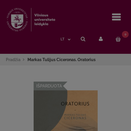
Navi
0
LT
Pradžia
Markas Tulijus Ciceronas. Oratorius
IŠPARDUOTA