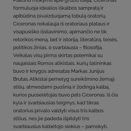
Platono mokymu apie grožio idėją, Ciceronas
formuluoja idealios iškalbos sampratą ir
apibūdina įsivaizduojamą tobulą oratorių.
Ciceronas reikalauja iš oratoriaus plataus ir
visapusiško išsilavinimo, apimančio ne tik
retorikos meną, bet ir istoriją, literatūrą, teisės,
politikos žinias, o svarbiausia – filosofiją.
Veikalas visų pirma skirtas polemikai su
naujaisiais Romos atikistais, kurių šalininkas
buvo ir knygos adresatas Markas Junijus
Brutas. Atikistai pernelyg sureikšmino žemąjį
stilių, atmesdami puošnią ir žodingą kalbą,
kurios puoselėtojas buvo pats Ciceronas. Iš čia
kyla ir svarbiausias teiginys, kad tikras
oratorius privalo valdyti visus tris kalbos
stilius, nes jie padeda išpildyti tris
svarbiausius kalbėtojo siekius – pamokyti,