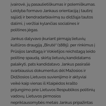
įvairovė, jų pasaulietiškumas ir polemiškumas.
Leidyba formavo Jankaus orientaciją į tautinį
sąjūdį ir bendradarbiavimą su didžiąja tautos
dalimi, į veržliai kylančias socialines ir
politines jėgas.
Jankus dalyvavo įkuriant pirmąją lietuvių
kultūros draugiją „Birutė“ (1885), per rinkimus į
Prūsijos landtagą ir Vokietijos reichstagą leido
politinę spaudą, skirtą lietuvių kandidatams
palaikyti, pats kandidatavo. Jankus pasirašė
svarbiausius dokumentus dėl Mažosios ir
Didžiosios Lietuvos suvienijimo ir aktyviai
veikė kaip vienas iš Klaipėdos krašto
prijungimo prie Lietuvos Respublikos politinių
vadovų. Lietuvos pirmosios
nepriklausomybės metais Jankus pripažintas