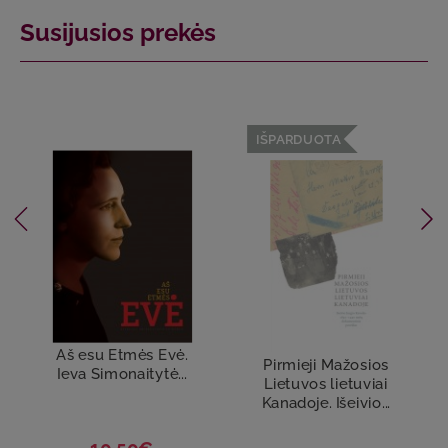
Susijusios prekės
IŠPARDUOTA
Aš esu Etmės Evė.
Pirmieji Mažosios
Ieva Simonaitytė...
Lietuvos lietuviai
Kanadoje. Išeivio...