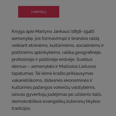
Knyga apie Martyno Jankaus (1858–1946)
asmenybę, jos formavimąsi ir brandos raidą
veikiant etninėms, kultūrinėms, socialinėms ir
politinėms aplinkybėms, raišką geografinėje,
profesinėje ir politinėje erdvėje. Svarbus
dėmuo – asmenybės ir Mažosios Lietuvos
tapatumas. Tai lėmė krašto priklausymas
vakarietiškoms, didesnės ekonominės ir
kultūrinės pažangos vokiečių valstybėms,
laisvas gyventojų judėjimas po užsienio šalis,
demokratiškos evangelikų liuteronų tikybos
tradicijos.