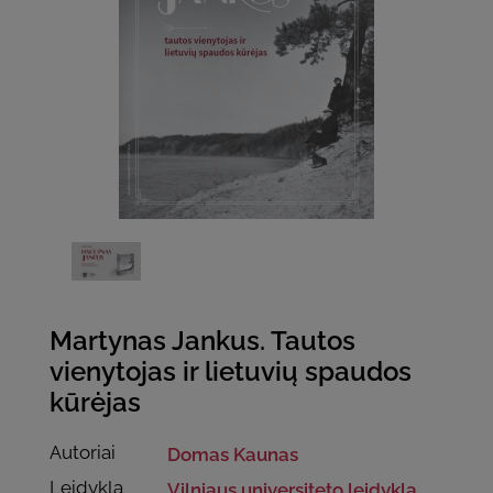
Martynas Jankus. Tautos
vienytojas ir lietuvių spaudos
kūrėjas
Autoriai
Domas Kaunas
Leidykla
Vilniaus universiteto leidykla