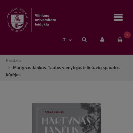
Navi
0
LT
Pradžia
Martynas Jankus. Tautos vienytojas ir lietuvių spaudos
kūrėjas