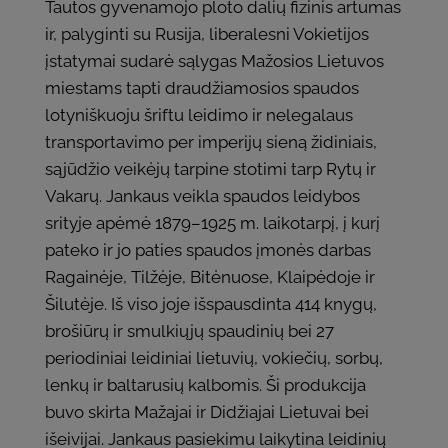
Tautos gyvenamojo ploto dalių fizinis artumas
ir, palyginti su Rusija, liberalesni Vokietijos
įstatymai sudarė sąlygas Mažosios Lietuvos
miestams tapti draudžiamosios spaudos
lotyniškuoju šriftu leidimo ir nelegalaus
transportavimo per imperijų sieną židiniais,
sąjūdžio veikėjų tarpine stotimi tarp Rytų ir
Vakarų. Jankaus veikla spaudos leidybos
srityje apėmė 1879–1925 m. laikotarpį, į kurį
pateko ir jo paties spaudos įmonės darbas
Ragainėje, Tilžėje, Bitėnuose, Klaipėdoje ir
Šilutėje. Iš viso joje išspausdinta 414 knygų,
brošiūrų ir smulkiųjų spaudinių bei 27
periodiniai leidiniai lietuvių, vokiečių, sorbų,
lenkų ir baltarusių kalbomis. Ši produkcija
buvo skirta Mažajai ir Didžiajai Lietuvai bei
išeivijai. Jankaus pasiekimu laikytina leidinių