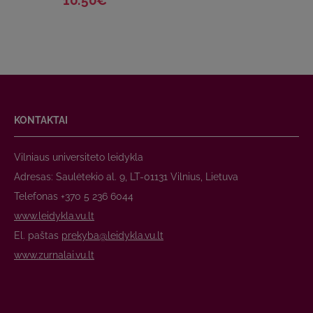
10.50€
KONTAKTAI
Vilniaus universiteto leidykla
Adresas: Saulėtekio al. 9, LT-01131 Vilnius, Lietuva
Telefonas +370 5 236 6044
www.leidykla.vu.lt
El. paštas
prekyba@leidykla.vu.lt
www.zurnalai.vu.lt