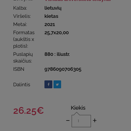
Kalba:
lietuvių
Viršelis:
kietas
Metai:
2021
Formatas
25,7x20,00
(aukštis x
plotis):
Puslapių
880 : iliustr.
skaičius:
ISBN
9786090706305
Dalintis
Kiekis
26.25€
-
+