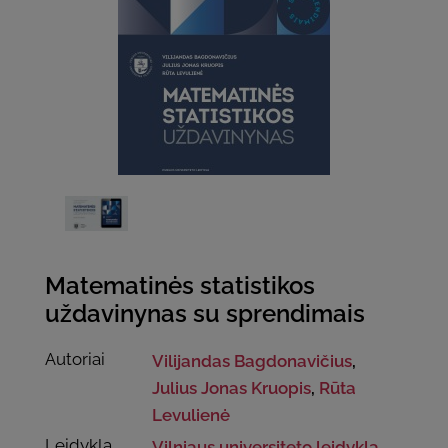
Matematinės statistikos
uždavinynas su sprendimais
Autoriai
Vilijandas Bagdonavičius
,
Julius Jonas Kruopis
,
Rūta
Levulienė
Leidykla
Vilniaus universiteto leidykla