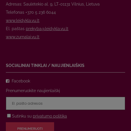
Adresas: Saulėtekio al. 9, LT-01131 Vilnius, Lietuva
Telefonas +370 5 236 6044
www.leidykla.vu.lt
El. paštas
prekyba@leidykla.vu.lt
www.zurnalai.vu.lt
SOCIALINIAI TINKLAI / NAUJIENLAIŠKIS
Facebook
Prenumeruokite naujienlaiškį
Sutinku su
privatumo politika
PRENUMERUOTI