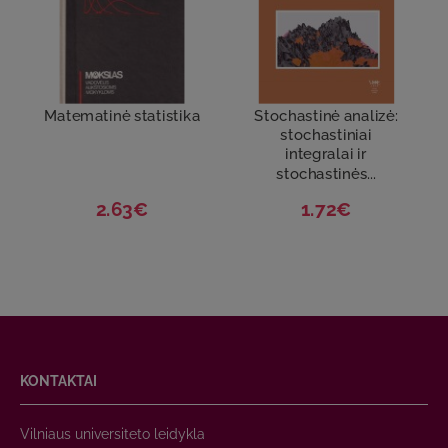
Matematinė statistika
Stochastinė analizė:
stochastiniai
integralai ir
stochastinės...
2.63€
1.72€
KONTAKTAI
Vilniaus universiteto leidykla