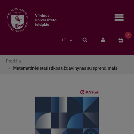
Navi
0
LT
Pradžia
Matematinės statistikos uždavinynas su sprendimais