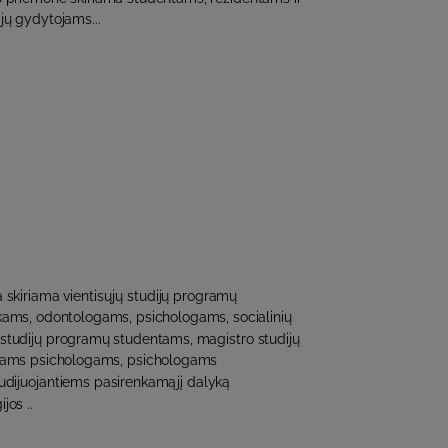
jų gydytojams...
 skiriama vientisųjų studijų programų
ams, odontologams, psichologams, socialinių
studijų programų studentams, magistro studijų
ams psichologams, psichologams
udijuojantiems pasirenkamąjį dalyką
jos ..