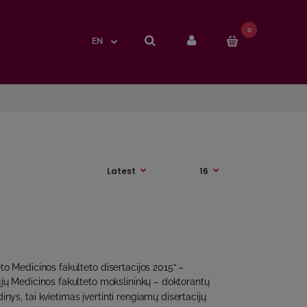
0
0
EN
EN
eto Medicinos fakulteto disertacijos 2015“ –
ųjų Medicinos fakulteto mokslininkų – doktorantų
inys, tai kvietimas įvertinti rengiamų disertacijų