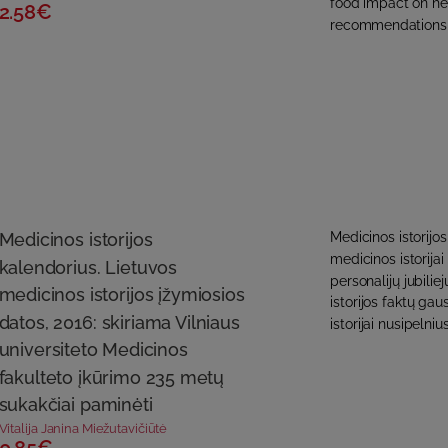
food impact on hea
2.58€
recommendations o
Medicinos istorijos
Medicinos istorijo
medicinos istorijai
kalendorius. Lietuvos
personalijų jubili
medicinos istorijos įžymiosios
istorijos faktų gau
datos, 2016: skiriama Vilniaus
istorijai nusipelniu
universiteto Medicinos
fakulteto įkūrimo 235 metų
sukakčiai paminėti
Vitalija Janina Miežutavičiūtė