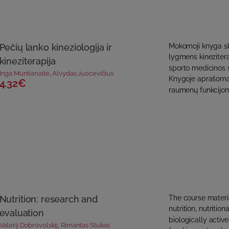
Pečių lanko kineziologija ir
Mokomoji knyga ski
lygmens kinezitera
kineziterapija
sporto medicinos 
Inga Muntianaitė
,
Alvydas Juocevičius
Knygoje aprašoma 
4.32€
raumenų funkcijoms
Nutrition: research and
The course materi
nutrition, nutritio
evaluation
biologically activ
Valerij Dobrovolskij
,
Rimantas Stukas