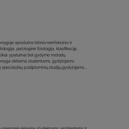
nygoje aprašoma lėtinio neinfekcinio ir
iologija, patologinė fiziologija, klasifikacija,
stikos ypatumai bei gydymo metodų
 knyga skiriama studentams, gydytojams
ų specialybių podiplominių studijų gydytojams...
priemonė skiriama studentams, rezidentams ir