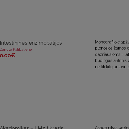
Intestininės enzimopatijos
Monografijoje apžv
plonosios žarnos 
Danutė Kalibatienė
0.00€
dažniausioms – lak
būdingas antrini
ne tik kitų autorių p
Akademikas – LMA tikrasis
Akademikas profes