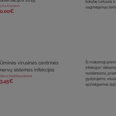
kokybę Lietuvos ir 
Lina Kocienė
nagrinėjamas temas
0.00€
Ūminės virusinės centrinės
Ši mokomoji priem
infekcijos“ skiri
nervų sistemos infekcijos
rezidentams, prak
Daiva Radzišauskienė
gydytojams, visuo
3.45€
apžvelgiamos dažn