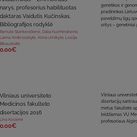
genetikos ir genomi
narys, profesorius habilituotas
pradininkas Lietu
daktaras Vaidutis Kučinskas.
paveldimų ligų spe
Bibliografijos rodyklė
sritys – genetinia
Ramutė Stankevičienė
,
Dalia Kuzminskienė
,
Laima Ambrozaitytė
,
Alina Urnikytė
,
Liucija
Bikauskaitė
0.00€
Vilniaus universiteto
Vilniaus universit
disertacijų santra
Medicinos fakulteto
metus fakultete ap
disertacijos 2016
leidžiamas VU Med
Lina Kocienė
profesoriaus Algir
0.00€