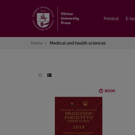
Printed
Printed
E-b
E-b
Home
Medical and health sciences