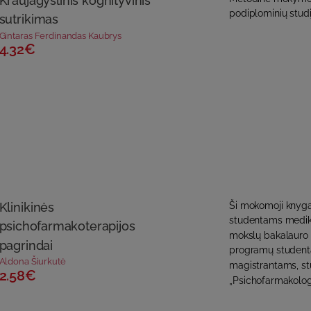
Kraujagyslinis kognityvinis
podiplominių studi
sutrikimas
Gintaras Ferdinandas Kaubrys
4.32€
Klinikinės
Ši mokomoji knyga
studentams medik
psichofarmakoterapijos
mokslų bakalauro 
pagrindai
programų student
Aldona Šiurkutė
magistrantams, st
2.58€
„Psichofarmakologi