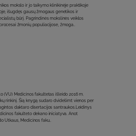
kos mokslo ir jo taikymo klinikinėje praktikoje
voje, išugdęs gausų žmogaus genetikos ir
cialistų būrį. Pagrindinės mokslinės veiklos
i procesai žmonių populiacijose, žmoga..
eto (VU) Medicinos fakultetas išleido 2016 m.
ukų rinkinį. Šią knygą sudaro dvidešimt vienos per
gintos daktaro disertacijos santraukos.Leidinys
icinos fakulteto dekano iniciatyva. Anot
do Utkaus, Medicinos faku..