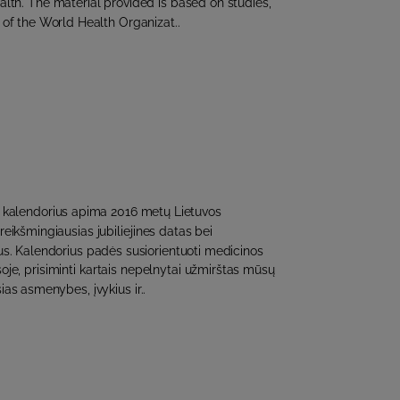
lth. The material provided is based on studies,
f the World Health Organizat..
s kalendorius apima 2016 metų Lietuvos
 reikšmingiausias jubiliejines datas bei
ejus. Kalendorius padės susiorientuoti medicinos
soje, prisiminti kartais nepelnytai užmirštas mūsų
sias asmenybes, įvykius ir..