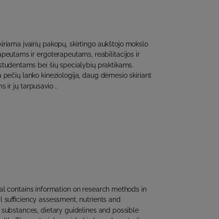
riama įvairių pakopų, skirtingo aukštojo mokslo
peutams ir ergoterapeutams, reabilitacijos ir
studentams bei šių specialybių praktikams.
pečių lanko kineziologija, daug dėmesio skiriant
 ir jų tarpusavio ..
al contains information on research methods in
nal sufficiency assessment, nutrients and
e substances, dietary guidelines and possible