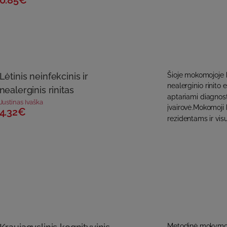
0.85€
Lėtinis neinfekcinis ir
Šioje mokomojoje k
nealerginio rinito et
nealerginis rinitas
aptariami diagno
Justinas Ivaška
įvairovė.Mokomoji
4.32€
rezidentams ir vis
Metodinė mokymo 