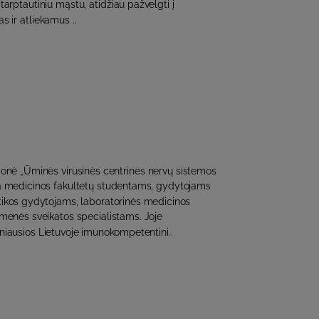
tarptautiniu mąstu, atidžiau pažvelgti į
 ir atliekamus ..
onė „Ūminės virusinės centrinės nervų sistemos
ama medicinos fakultetų studentams, gydytojams
tikos gydytojams, laboratorinės medicinos
menės sveikatos specialistams. Joje
iausios Lietuvoje imunokompetentini..