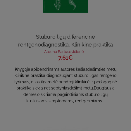
Stuburo ligų diferencinė
rentgenodiagnostika. Klinikinė praktika
Aldona Bartusevičienė
7.61€
Knygoje apibendrinama autorės šešiasdešimties metų
klinikinė praktika diagnozuojant stuburo ligas rentgeno
tyrimais, o jos ilgametė bendroji klinikinė ir pedagoginė
praktika siekia net septyniasdešimt metų.Daugiausia
dėmesio skiriama pagrindiniams stuburo ligų
klinikiniams simptomams, rentgeniniams ..