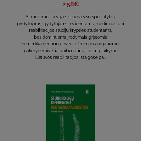
2.58€
Ši mokomoji knyga skiriama visų specialybių
gydytojams, gydytojams rezidentams, medicinos bei
reabilitacijos studijų krypties studentams,
besidomintiems įrodymais grįstomis
nemedikamentinio poveikio žmogaus organizmui
galimybėmis. Čia apibendrinta lazerių taikymo
Lietuvos reabilitacijos įstaigose pa..