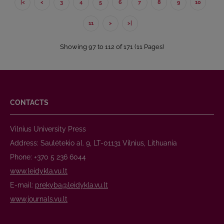
|<
<
3
4
5
6
7
8
9
10
11
>
>|
Showing 97 to 112 of 171 (11 Pages)
CONTACTS
Vilnius University Press
Address: Saulėtekio al. 9, LT-01131 Vilnius, Lithuania
Phone: +370 5 236 6044
www.leidykla.vu.lt
E-mail:
prekyba@leidykla.vu.lt
www.journals.vu.lt