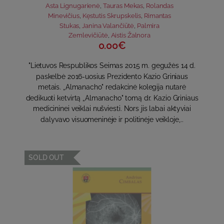
Asta Lignugarienė
,
Tauras Mekas
,
Rolandas
Minevičius
,
Kęstutis Skrupskelis
,
Rimantas
Stukas
,
Janina Valančiūtė
,
Palmira
Zemlevičiūtė
,
Aistis Žalnora
0.00€
"Lietuvos Respublikos Seimas 2015 m. gegužės 14 d.
paskelbė 2016-uosius Prezidento Kazio Griniaus
metais. „Almanacho" redakcinė kolegija nutarė
dedikuoti ketvirtą „Almanacho" tomą dr. Kazio Griniaus
medicininei veiklai nušviesti. Nors jis labai aktyviai
dalyvavo visuomeninėje ir politinėje veikloje,..
SOLD OUT