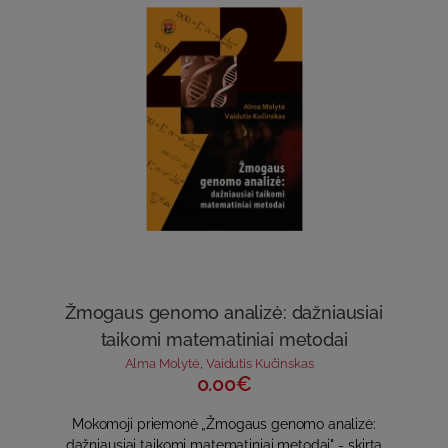
Žmogaus genomo analizė: dažniausiai
taikomi matematiniai metodai
Alma Molytė
,
Vaidutis Kučinskas
0.00€
Mokomoji priemonė „Žmogaus genomo analizė:
dažniausiai taikomi matematiniai metodai" - skirta