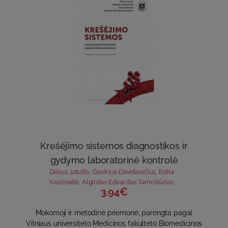
Krešėjimo sistemos diagnostikos ir
gydymo laboratorinė kontrolė
Dalius Jatužis
,
Giedrius Davidavičius
,
Edita
Kazėnaitė
,
Algirdas Edvardas Tamošiūnas
3.94€
Mokomoji ir metodinė priemonė, parengta pagal
Vilniaus universiteto Medicinos fakulteto Biomedicinos