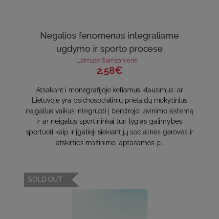
Negalios fenomenas integraliame
ugdymo ir sporto procese
Laimutė Samsonienė
2.58€
Atsakant i monografijoje keliamus klausimus: ar
Lietuvoje yra psichosocialinių prielaidų mokytinius
neįgalius vaikus integruoti į bendrojo lavinimo sistemą
ir ar neįgalūs sportininkai turi lygias galimybes
sportuoti kaip ir įgalieji siekiant jų socialinės gerovės ir
atskirties mažinimo, aptariamos p..
SOLD OUT