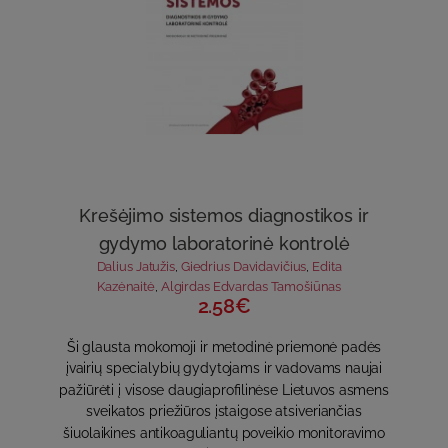
Krešėjimo sistemos diagnostikos ir
gydymo laboratorinė kontrolė
Dalius Jatužis
,
Giedrius Davidavičius
,
Edita
Kazėnaitė
,
Algirdas Edvardas Tamošiūnas
2.58€
Ši glausta mokomoji ir metodinė priemonė padės
įvairių specialybių gydytojams ir vadovams naujai
pažiūrėti į visose daugiaprofilinėse Lietuvos asmens
sveikatos priežiūros įstaigose atsiveriančias
šiuolaikines antikoaguliantų poveikio monitoravimo