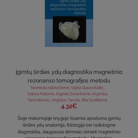
Įgimtų širdies ydų diagnostika magnetinio
rezonanso tomografijos metodu
Nomeda Valevičienė
,
Sigita Glaveckaitė
,
Darius Palionis
,
Ingrida Zeleckienė
,
Algirdas
Tamošiūnas
,
Virgilijus Tarutis
,
Rita Sudikienė
4.32€
Šioje mokomojoje knygoje išsamiai aprašoma įgimtų
širdies ydų anatomija, fiziologija bei radiologinė
diagnostika, daugiausia dėmesio skiriant magnetinio