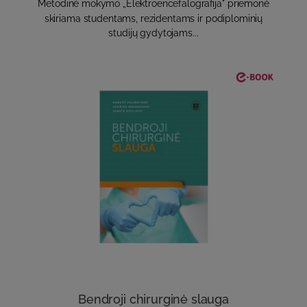
Metodinė mokymo „Elektroencefalografija" priemonė
skiriama studentams, rezidentams ir podiplominių
studijų gydytojams...
Bendroji chirurginė slauga