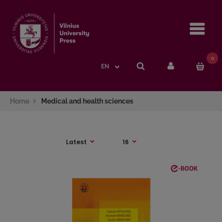
Navi
0
EN
Home
Medical and health sciences