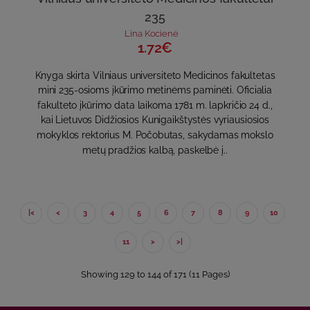
235
Lina Kocienė
1.72€
Knyga skirta Vilniaus universiteto Medicinos fakultetas
mini 235-osioms įkūrimo metinėms paminėti. Oficialia
fakulteto įkūrimo data laikoma 1781 m. lapkričio 24 d.,
kai Lietuvos Didžiosios Kunigaikštystės vyriausiosios
mokyklos rektorius M. Počobutas, sakydamas mokslo
metų pradžios kalbą, paskelbė į..
|<
<
3
4
5
6
7
8
9
10
11
>
>|
Showing 129 to 144 of 171 (11 Pages)