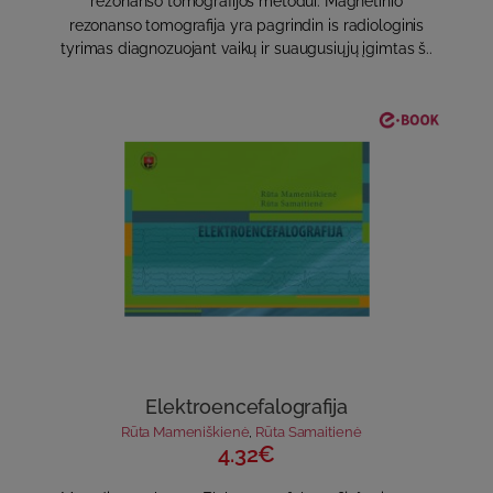
rezonanso tomografijos metodui. Magnetinio
rezonanso tomografija yra pagrindin is radiologinis
tyrimas diagnozuojant vaikų ir suaugusiųjų įgimtas š..
Elektroencefalografija
Rūta Mameniškienė
,
Rūta Samaitienė
4.32€