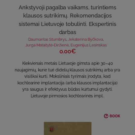
Ankstyvoji pagalba vaikams, turintiems
klausos sutrikimų. Rekomendacijos
sistemai Lietuvoje tobulinti. Ekspertinis
darbas
Daumantas Stumbrys
,
Jekaterina Byčkova
,
Jurga Mataitytė-Diržienė
,
Eugenijus Lesinskas
0.00€
Kiekvienais metais Lietuvoje gimsta apie 30–40
naujagimių, kurie turi didelių klausos sutrikimų arba yra
visiškai kurti. Moksliniais tyrimais įrodyta, kad
kochlearinė implantacija (arba klausos implantacija)
yra saugus ir efektyvus būdas kurtumui gydyti.
Lietuvoje pirmosios kochlearinės impl..