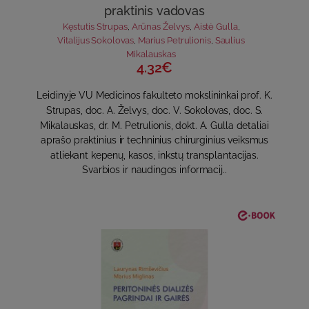
praktinis vadovas
Kęstutis Strupas
,
Arūnas Želvys
,
Aistė Gulla
,
Vitalijus Sokolovas
,
Marius Petrulionis
,
Saulius
Mikalauskas
4.32€
Leidinyje VU Medicinos fakulteto mokslininkai prof. K.
Strupas, doc. A. Želvys, doc. V. Sokolovas, doc. S.
Mikalauskas, dr. M. Petrulionis, dokt. A. Gulla detaliai
aprašo praktinius ir techninius chirurginius veiksmus
atliekant kepenų, kasos, inkstų transplantacijas.
Svarbios ir naudingos informacij..