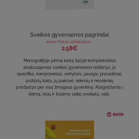
Sveikos gyvensenos pagrindai
Jonas Petras Jankauskas
2.58€
Monografijoje pirmą kartą šalyje kompleksiškai
analizuojamas sveikos gyvensenos reiškinys, jo
specifika, komponentai, vertybės, pavojai, praradimai,
požiūrių kaita, jų įvairovė, sėkmių ir nesėkmių
priežastys per visą žmogaus gyvenimą. Atsigręžiama į
šeimą, tėvų ir būsimo vaiko sveikatą, vaik..