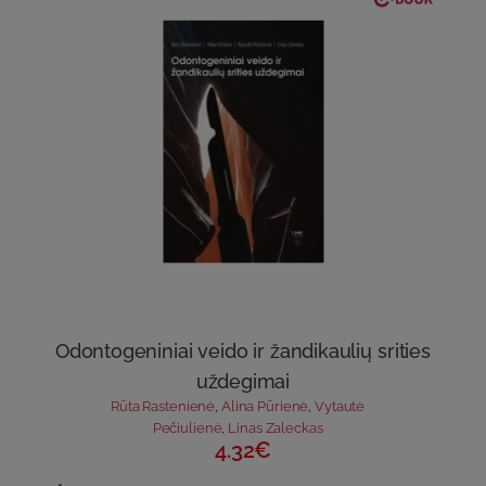
Odontogeniniai veido ir žandikaulių srities
uždegimai
Rūta Rastenienė
,
Alina Pūrienė
,
Vytautė
Pečiulienė
,
Linas Zaleckas
4.32€