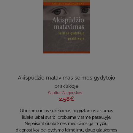
Akispūdžio matavimas šeimos gydytojo
praktikoje
Saulius Galgauskas
2.58€
Glaukoma ir jos sukeliamas negrįžtamas aklumas
išlieka labai svarbi problema visame pasaulyje.
Nepaisant šiuolaikinės medicinos galimybių,
diagnostikos bei gydymo laimėjimų, daug glaukomos