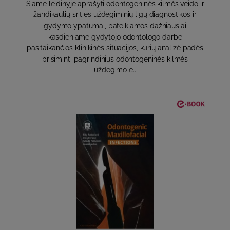
Šiame leidinyje aprašyti odontogeninės kilmės veido ir
žandikaulių srities uždegiminių ligų diagnostikos ir
gydymo ypatumai, pateikiamos dažniausiai
kasdieniame gydytojo odontologo darbe
pasitaikančios klinikinės situacijos, kurių analizė padės
prisiminti pagrindinius odontogeninės kilmės
uždegimo e..