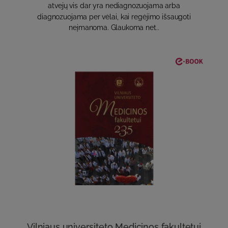
atvejų vis dar yra nediagnozuojama arba
diagnozuojama per vėlai, kai regėjimo išsaugoti
neįmanoma. Glaukoma net..
Vilniaus universiteto Medicinos fakultetui