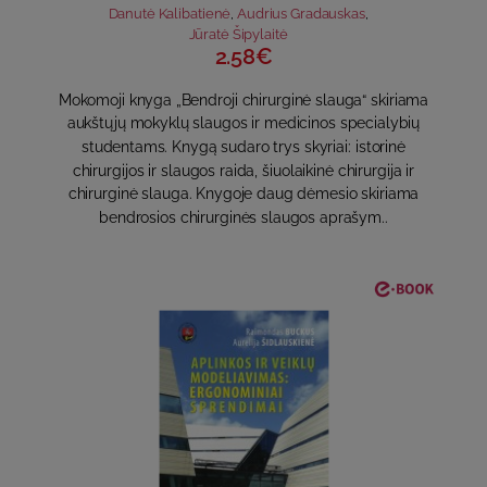
Danutė Kalibatienė
,
Audrius Gradauskas
,
Jūratė Šipylaitė
2.58€
Mokomoji knyga „Bendroji chirurginė slauga“ skiriama
aukštųjų mokyklų slaugos ir medicinos specialybių
studentams. Knygą sudaro trys skyriai: istorinė
chirurgijos ir slaugos raida, šiuolaikinė chirurgija ir
chirurginė slauga. Knygoje daug dėmesio skiriama
bendrosios chirurginės slaugos aprašym..