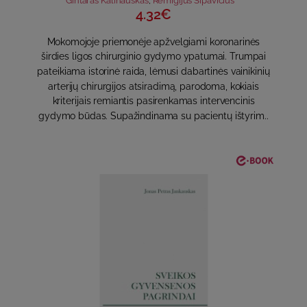
Gintaras Kalinauskas
,
Remigijus Sipavičius
4.32€
Mokomojoje priemonėje apžvelgiami koronarinės
širdies ligos chirurginio gydymo ypatumai. Trumpai
pateikiama istorinė raida, lėmusi dabartinės vainikinių
arterijų chirurgijos atsiradimą, parodoma, kokiais
kriterijais remiantis pasirenkamas intervencinis
gydymo būdas. Supažindinama su pacientų ištyrim..