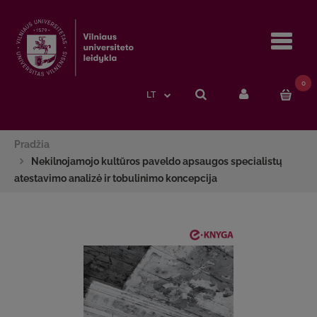
Navi
0
LT
Pradžia
Nekilnojamojo kultūros paveldo apsaugos specialistų
atestavimo analizė ir tobulinimo koncepcija