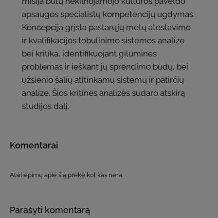
misija būtų nekilnojamojo kultūros paveldo
apsaugos specialistų kompetencijų ugdymas.
Koncepcija grįsta pastarųjų metų atestavimo
ir kvalifikacijos tobulinimo sistemos analize
bei kritika, identifikuojant gilumines
problemas ir ieškant jų sprendimo būdų, bei
užsienio šalių atitinkamų sistemų ir patirčių
analize. Šios kritinės analizės sudaro atskirą
studijos dalį.
Komentarai
Atsiliepimų apie šią prekę kol kas nėra.
Parašyti komentarą