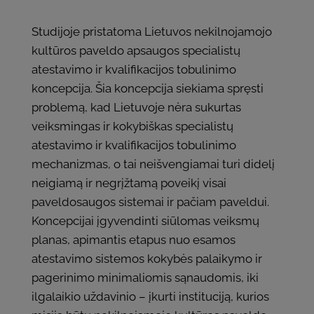
Studijoje pristatoma Lietuvos nekilnojamojo
kultūros paveldo apsaugos specialistų
atestavimo ir kvalifikacijos tobulinimo
koncepcija. Šia koncepcija siekiama spręsti
problemą, kad Lietuvoje nėra sukurtas
veiksmingas ir kokybiškas specialistų
atestavimo ir kvalifikacijos tobulinimo
mechanizmas, o tai neišvengiamai turi didelį
neigiamą ir negrįžtamą poveikį visai
paveldosaugos sistemai ir pačiam paveldui.
Koncepcijai įgyvendinti siūlomas veiksmų
planas, apimantis etapus nuo esamos
atestavimo sistemos kokybės palaikymo ir
pagerinimo minimaliomis sąnaudomis, iki
ilgalaikio uždavinio – įkurti instituciją, kurios