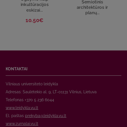
Semiotinis
inkultūracijos
architektūros ir
eskizai...
planų...
10.50€
KONTAKTAI
Vilniaus universiteto leidykla
Adresas: Saulėtekio al. 9, LT-01131 Vilnius, Lietuva
Telefonas +370 5 236 6044
www.leidykla.vu.lt
El. paštas
prekyba@leidykla.vu.lt
www.zurnalai.vu.lt