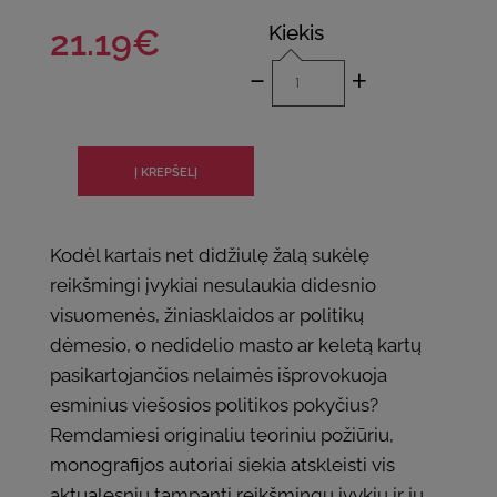
Kiekis
21.19€
-
+
Kodėl kartais net didžiulę žalą sukėlę
reikšmingi įvykiai nesulaukia didesnio
visuomenės, žiniasklaidos ar politikų
dėmesio, o nedidelio masto ar keletą kartų
pasikartojančios nelaimės išprovokuoja
esminius viešosios politikos pokyčius?
Remdamiesi originaliu teoriniu požiūriu,
monografijos autoriai siekia atskleisti vis
aktualesniu tampantį reikšmingų įvykių ir jų