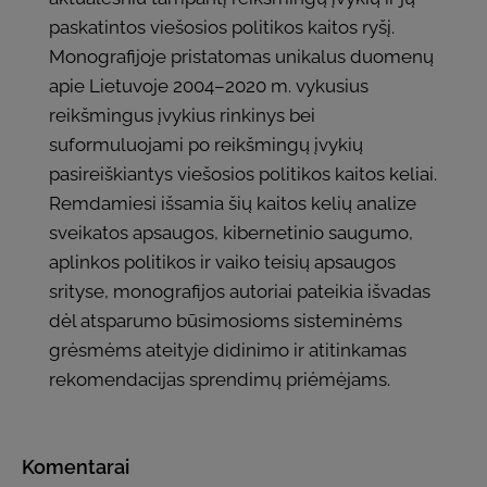
paskatintos viešosios politikos kaitos ryšį.
Monografijoje pristatomas unikalus duomenų
apie Lietuvoje 2004–2020 m. vykusius
reikšmingus įvykius rinkinys bei
suformuluojami po reikšmingų įvykių
pasireiškiantys viešosios politikos kaitos keliai.
Remdamiesi išsamia šių kaitos kelių analize
sveikatos apsaugos, kibernetinio saugumo,
aplinkos politikos ir vaiko teisių apsaugos
srityse, monografijos autoriai pateikia išvadas
dėl atsparumo būsimosioms sisteminėms
grėsmėms ateityje didinimo ir atitinkamas
rekomendacijas sprendimų priėmėjams.
Komentarai