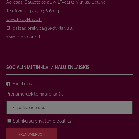
Adresas: Saulėtekio al. 9, LT-01131 Vilnius, Lietuva
Telefonas +370 5 236 6044
www.leidykla.vu.lt
El. paštas
prekyba@leidykla.vu.lt
www.zurnalai.vu.lt
SOCIALINIAI TINKLAI / NAUJIENLAIŠKIS
Facebook
Prenumeruokite naujienlaiškį
Sutinku su
privatumo politika
PRENUMERUOTI