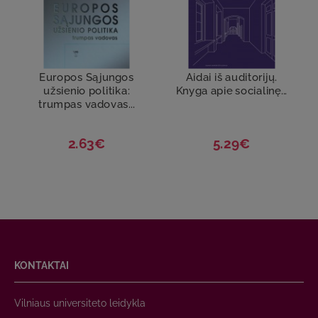
Europos Sąjungos
Aidai iš auditorijų.
užsienio politika:
Knyga apie socialinę...
trumpas vadovas...
2.63€
5.29€
KONTAKTAI
Vilniaus universiteto leidykla