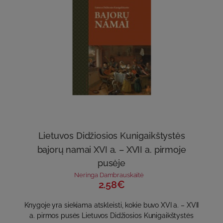
Lietuvos Didžiosios Kunigaikštystės
bajorų namai XVI a. – XVII a. pirmoje
pusėje
Neringa Dambrauskaitė
2.58€
Knygoje yra siekiama atskleisti, kokie buvo XVI a. – XVII
a. pirmos pusės Lietuvos Didžiosios Kunigaikštystės