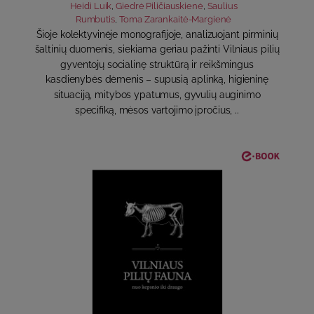
Heidi Luik
,
Giedrė Piličiauskienė
,
Saulius
Rumbutis
,
Toma Zarankaitė-Margienė
Šioje kolektyvinėje monografijoje, analizuojant pirminių
šaltinių duomenis, siekiama geriau pažinti Vilniaus pilių
gyventojų socialinę struktūrą ir reikšmingus
kasdienybės dėmenis – supusią aplinką, higieninę
situaciją, mitybos ypatumus, gyvulių auginimo
specifiką, mėsos vartojimo įpročius, ..