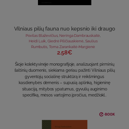
Vilniaus pilių fauna nuo kepsnio iki draugo
Povilas Blaževičius
,
Neringa Dambrauskaitė
,
Heidi Luik
,
Giedrė Piličiauskienė
,
Saulius
Rumbutis
,
Toma Zarankaitė-Margienė
2.58€
Šioje kolektyvinėje monografijoje, analizuojant pirminių
šaltinių duomenis, siekiama geriau pažinti Vilniaus pilių
gyventojų socialinę struktūrą ir reikšmingus
kasdienybės dėmenis – supusią aplinką, higieninę
situaciją, mitybos ypatumus, gyvulių auginimo
specifiką, mėsos vartojimo įpročius, medžiokl..