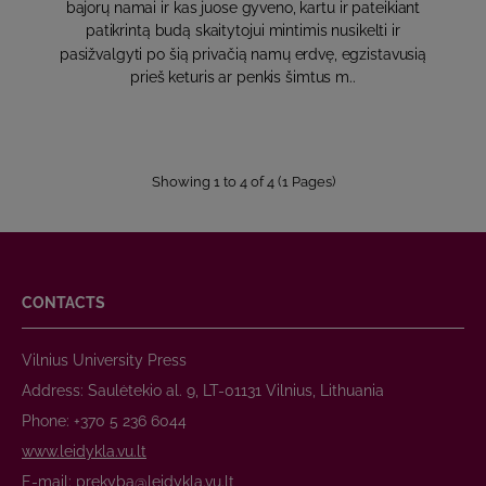
bajorų namai ir kas juose gyveno, kartu ir pateikiant
patikrintą budą skaitytojui mintimis nusikelti ir
pasižvalgyti po šią privačią namų erdvę, egzistavusią
prieš keturis ar penkis šimtus m..
Showing 1 to 4 of 4 (1 Pages)
CONTACTS
Vilnius University Press
Address: Saulėtekio al. 9, LT-01131 Vilnius, Lithuania
Phone: +370 5 236 6044
www.leidykla.vu.lt
E-mail:
prekyba@leidykla.vu.lt