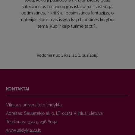
tokią, kokia ji pasirodo iš tikrųjų? Didelę galią
suteikiančios technologijos išlaisvina ir aistringai
optimistines, ir kritiškai pesimistines fantazijas, o
materijos klausimas iškyla kaip hibridinės kūrybos
tema. Kuo ir kaip turime tapti?..
Rodoma nuo 1 iki 1 iš 1 (1 puslapių)
KONTAKTAI
Vilniaus universiteto leidykla
Adresas: Saulėtekio al. 9, LT-01131 Vilnius, Lietuva
Telefonas +370 5 236 6044
www.leidykla.vu.lt