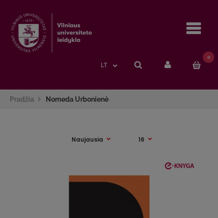
Navi
0
LT
Pradžia
Nomeda Urbonienė