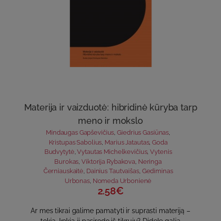
Materija ir vaizduotė: hibridinė kūryba tarp
meno ir mokslo
Mindaugas Gapševičius
,
Giedrius Gasiūnas
,
Kristupas Sabolius
,
Marius Jatautas
,
Goda
Budvytytė
,
Vytautas Michelkevičius
,
Vytenis
Burokas
,
Viktorija Rybakova
,
Neringa
Černiauskaitė
,
Dainius Tautvaišas
,
Gediminas
Urbonas
,
Nomeda Urbonienė
2.58€
Ar mes tikrai galime pamatyti ir suprasti materiją –