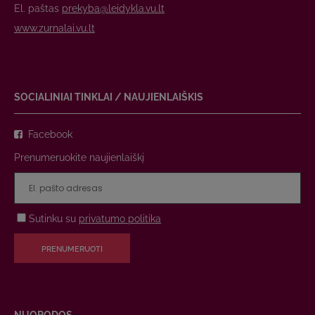
El. paštas
prekyba@leidykla.vu.lt
www.zurnalai.vu.lt
SOCIALINIAI TINKLAI / NAUJIENLAIŠKIS
Facebook
Prenumeruokite naujienlaiškį
Sutinku su
privatumo politika
PRENUMERUOTI