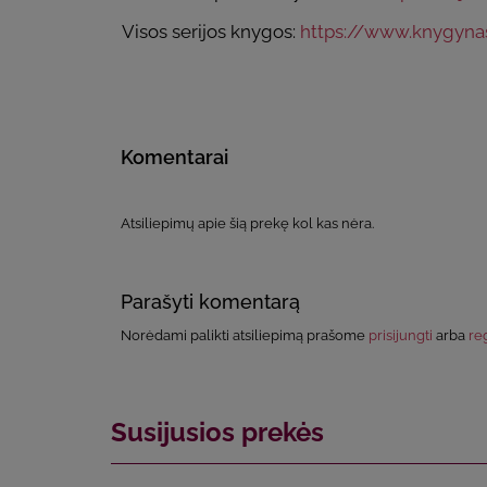
Visos serijos knygos:
https://www.knygynas.
Komentarai
Atsiliepimų apie šią prekę kol kas nėra.
Parašyti komentarą
Norėdami palikti atsiliepimą prašome
prisijungti
arba
reg
Susijusios prekės