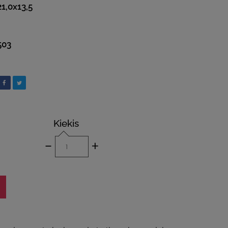
21,0x13,5
503
Kiekis
-
+