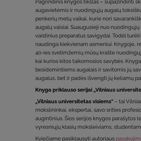
Pagrindinis knygos tikslas – supažindinti s
augavietėmis ir nuodingųjų augalų toksišk
penkerių metų vaikai, kurie nori savarankišk
augalų vaisiai. Suaugusieji nuo nuodingųj
vaistinius preparatus savigydai. Todėl turėt
naudinga kiekvienam asmeniui. Knygoje, remi
40-ies svetimžemių mūsų krašte nuodingųjų 
kai kurios kitos taikomosios savybės. Knyg
besidomintiems augalais ir savitomis jų savy
augalus, bet ir padės išvengti jų keliamų pa
Knyga priklauso serijai „Vilniaus universite
„Vilniaus universitetas visiems“
– tai Vilni
mokslininkai, ekspertai, savo srities profesi
augintinius. Šios serijos knygos parašytos le
vyresniųjų klasių moksleiviams, studentams
Kviečiame pasiklausyti autoriaus
pasakoji