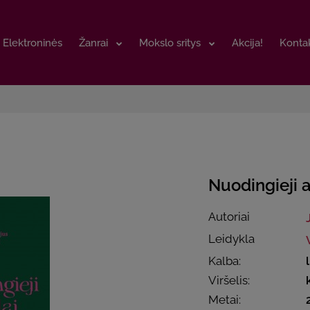
Elektroninės
Elektroninės
Žanrai
Žanrai
Mokslo sritys
Mokslo sritys
Akcija!
Akcija!
Kontak
Kontak
Nuodingieji 
Autoriai
Leidykla
Kalba:
Viršelis:
Metai: