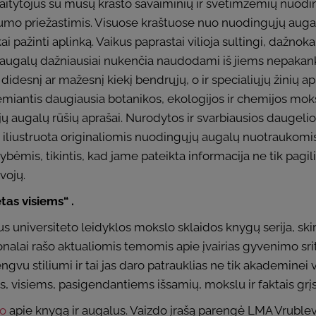
kaitytojus su mūsų krašto savaiminių ir svetimžemių nuodin
umo priežastimis. Visuose kraštuose nuo nuodingųjų aug
ai pažinti aplinką. Vaikus paprastai vilioja sultingi, dažn
ų augalų dažniausiai nukenčia naudodami iš jiems nepaka
i didesnį ar mažesnį kiekį bendrųjų, o ir specialiųjų žinių 
antis daugiausia botanikos, ekologijos ir chemijos mokslų
augalų rūšių aprašai. Nurodytos ir svarbiausios daugelio 
a iliustruota originaliomis nuodingųjų augalų nuotraukomis
bėmis, tikintis, kad jame pateikta informacija ne tik pagil
vojų.
tas visiems“ .
aus universiteto leidyklos mokslo sklaidos knygų serija, skir
onalai rašo aktualiomis temomis apie įvairias gyvenimo sriti
ngvu stiliumi ir tai jas daro patrauklias ne tik akademinei 
, visiems, pasigendantiems išsamių, mokslu ir faktais grįs
mo
apie knygą ir augalus. Vaizdo įrašą parengė LMA Vrublevs