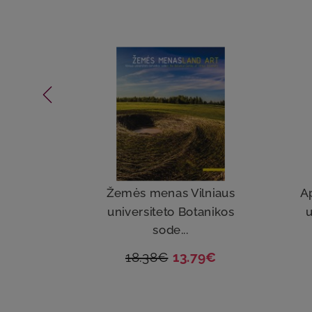
Žemės menas Vilniaus
A
universiteto Botanikos
u
sode...
18.38€
13.79€