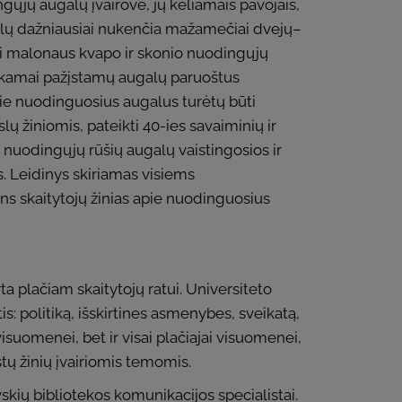
gųjų augalų įvairove, jų keliamais pavojais,
alų dažniausiai nukenčia mažamečiai dvejų–
okai malonaus kvapo ir skonio nuodingųjų
nkamai pažįstamų augalų paruoštus
apie nuodinguosius augalus turėtų būti
 žiniomis, pateikti 40-ies savaiminių ir
nuodingųjų rūšių augalų vaistingosios ir
. Leidinys skiriamas visiems
ins skaitytojų žinias apie nuodinguosius
ta plačiam skaitytojų ratui. Universiteto
s: politiką, išskirtines asmenybes, sveikatą,
visuomenei, bet ir visai plačiajai visuomenei,
tų žinių įvairiomis temomis.
kių bibliotekos komunikacijos specialistai.