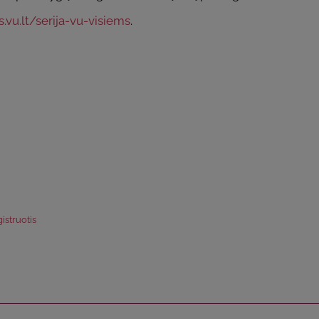
vu.lt/serija-vu-visiems
.
istruotis