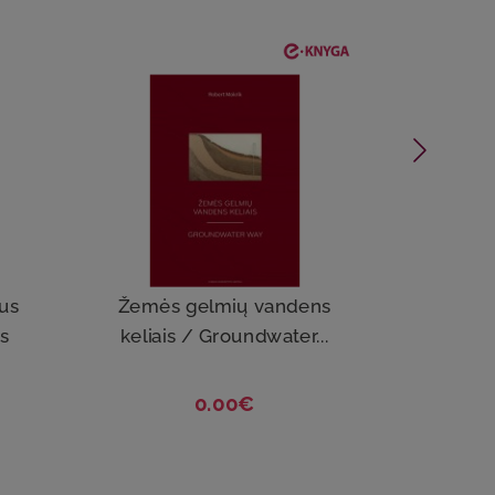
us
Žemės gelmių vandens
Bo
os
keliais / Groundwater...
uni
0.00€