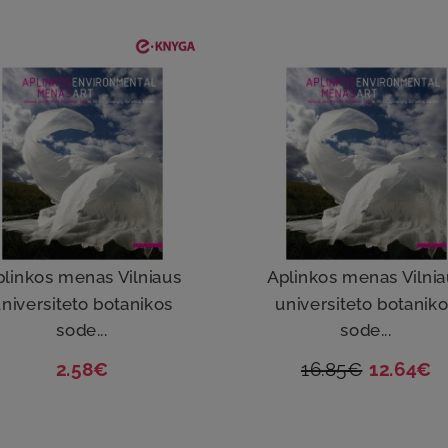
plinkos menas Vilniaus
Aplinkos menas Vilnia
niversiteto botanikos
universiteto botanik
sode...
sode...
2.58€
16.85€
12.64€