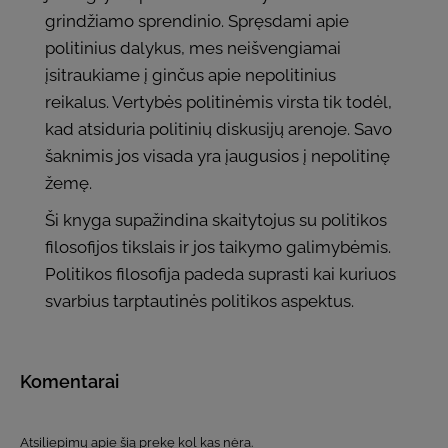
grindžiamo sprendinio. Spręsdami apie
politinius dalykus, mes neišvengiamai
įsitraukiame į ginčus apie nepolitinius
reikalus. Vertybės politinėmis virsta tik todėl,
kad atsiduria politinių diskusijų arenoje. Savo
šaknimis jos visada yra įaugusios į nepolitinę
žemę.
Ši knyga supažindina skaitytojus su politikos
filosofijos tikslais ir jos taikymo galimybėmis.
Politikos filosofija padeda suprasti kai kuriuos
svarbius tarptautinės politikos aspektus.
Komentarai
Atsiliepimų apie šią prekę kol kas nėra.