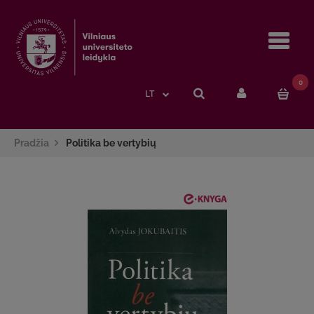
Navi
0
LT
Pradžia
Politika be vertybių