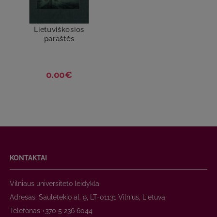
Lietuviškosios
paraštės
0.00€
KONTAKTAI
Vilniaus universiteto leidykla
Adresas: Saulėtekio al. 9, LT-01131 Vilnius, Lietuva
Telefonas +370 5 236 6044