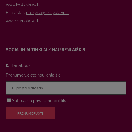
www.leidykla.vu.lt
El. paštas
prekyba@leidykla.vu.lt
www.zurnalai.vu.lt
SOCIALINIAI TINKLAI / NAUJIENLAIŠKIS
Facebook
Prenumeruokite naujienlaiškį
Sutinku su
privatumo politika
PRENUMERUOTI