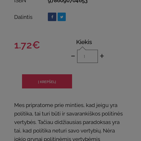
ISBN
9786090704653
Dalintis
Kiekis
1.72€
-
+
Mes pripratome prie minties, kad jeigu yra
politika, tai turi būti ir savarankiškos politinės
vertybės. Tačiau didžiausias paradoksas yra
tai, kad politika neturi savo vertybių. Nėra
jokio grynai politinėmis vertybėmis