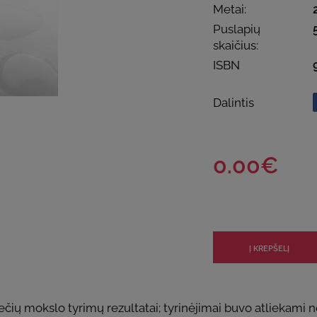
Metai:
Puslapių
skaičius:
ISBN
Dalintis
0.00€
 mokslo tyrimų rezultatai; tyrinėjimai buvo atliekami ne ti