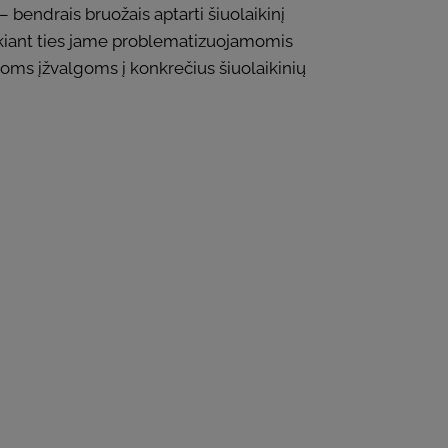
 bendrais bruožais aptarti šiuolaikinį
lkiant ties jame problematizuojamomis
škoms įžvalgoms į konkrečius šiuolaikinių