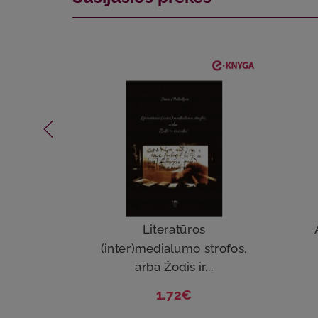
Literatūros
(inter)medialumo strofos,
arba Žodis ir...
1.72€