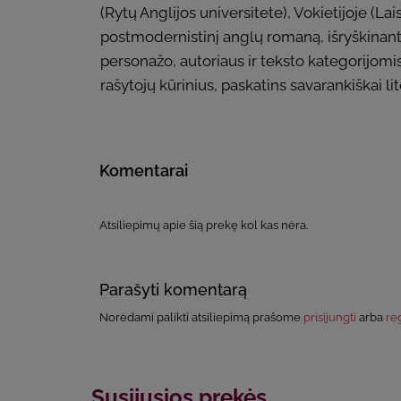
(Rytų Anglijos universitete), Vokietijoje (L
postmodernistinį anglų romaną, išryškinant
personažo, autoriaus ir teksto kategorijomis
rašytojų kūrinius, paskatins savarankiškai lit
Komentarai
Atsiliepimų apie šią prekę kol kas nėra.
Parašyti komentarą
Norėdami palikti atsiliepimą prašome
prisijungti
arba
reg
Susijusios prekės