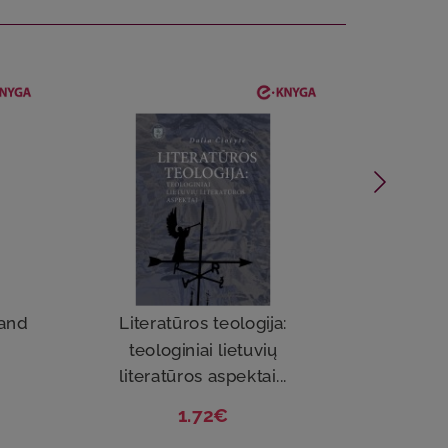
IŠP
 and
Literatūros teologija:
Angl
teologiniai lietuvių
literatūros aspektai...
1.72€