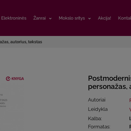
Elektroninės
Elektroninės
Žanrai
Žanrai
Mokslo sritys
Mokslo sritys
Akcija!
Akcija!
Kontak
Kontak
žas, autorius, tekstas
Postmodernis
personažas, 
Autoriai
Leidykla
Kalba:
Formatas: