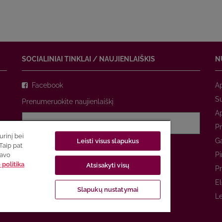
SOCIALINIAI TINKLAI / NAUJIENLAIŠKIS
N
Facebook
A
Su
Prenumeruokite naujienlaiškį
A
Pr
rinį bei
Ga
Leisti visus slapukus
Sutinku su
privatumo politika
Taip pat
Pi
savo
politika
Atsisakyti visų
PRENUMERUOTI
Pr
El
Slapukų nustatymai
Le