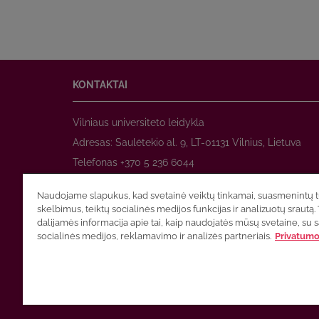
KONTAKTAI
Vilniaus universiteto leidykla
Adresas: Saulėtekio al. 9, LT-01131 Vilnius, Lietuva
Telefonas +370 5 236 6044
www.leidykla.vu.lt
Naudojame slapukus, kad svetainė veiktų tinkamai, suasmenintų tu
El. paštas
prekyba@leidykla.vu.lt
skelbimus, teiktų socialinės medijos funkcijas ir analizuotų srautą. 
www.zurnalai.vu.lt
dalijamės informacija apie tai, kaip naudojatės mūsų svetaine, su 
socialinės medijos, reklamavimo ir analizės partneriais.
Privatumo 