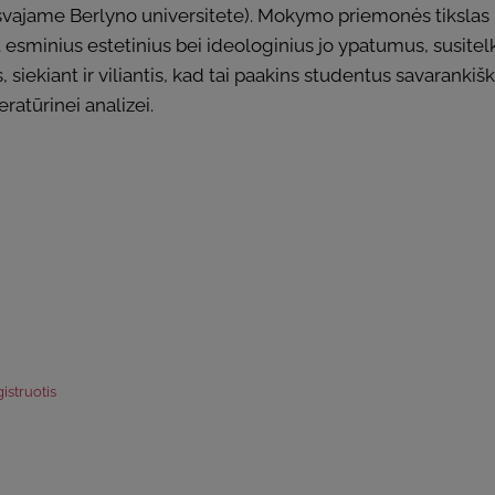
aisvajame Berlyno universitete). Mokymo priemonės tikslas –
 esminius estetinius bei ideologinius jo ypatumus, susite
, siekiant ir viliantis, kad tai paakins studentus savaranki
eratūrinei analizei.
istruotis