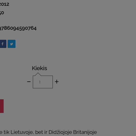
2012
50
9786094590764
Kiekis
-
+
k Lietuvoje, bet ir Didžiojoje Britanijoje