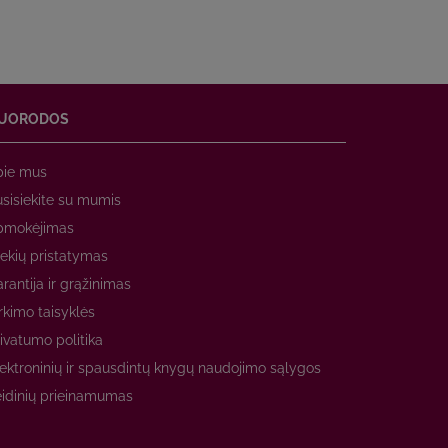
UORODOS
pie mus
sisiekite su mumis
pmokėjimas
ekių pristatymas
rantija ir grąžinimas
rkimo taisyklės
ivatumo politika
ektroninių ir spausdintų knygų naudojimo sąlygos
idinių prieinamumas