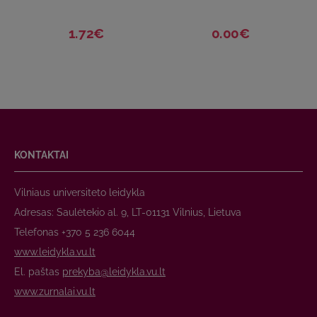
1.72€
0.00€
KONTAKTAI
Vilniaus universiteto leidykla
Adresas: Saulėtekio al. 9, LT-01131 Vilnius, Lietuva
Telefonas +370 5 236 6044
www.leidykla.vu.lt
El. paštas
prekyba@leidykla.vu.lt
www.zurnalai.vu.lt