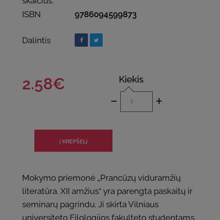
skaičius:
ISBN
9786094599873
Dalintis
Kiekis
2.58€
-
+
Mokymo priemonė „Prancūzų viduramžių
literatūra. XII amžius“ yra parengta paskaitų ir
seminarų pagrindu. Ji skirta Vilniaus
universiteto Filologijos fakulteto studentams.