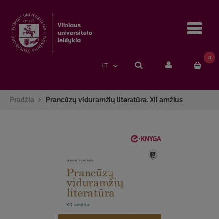
Navi
0
LT
Pradžia
Prancūzų viduramžių literatūra. XII amžius