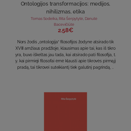
Ontologijos transformacijos: medijos,
nihilizmas, etika
Tomas Sodeika
,
Rita Šerpytytė
,
Danutė
Bacevičiūtė
2.58€
Nors žodis „ontologija“ filosofijos žodyne atsirado tik
XVIII amžiaus pradžioje, klausimas apie tai, kas iš tikro
yra, buvo iškeltas jau tada, kai atsirado pati filosofija, t.
y. kai pirmieji filosofai ėmė klausti apie tikrovės pirmąjį
pradą, tai tikrovei suteikiantį tiek galutinį pagrindą, ..