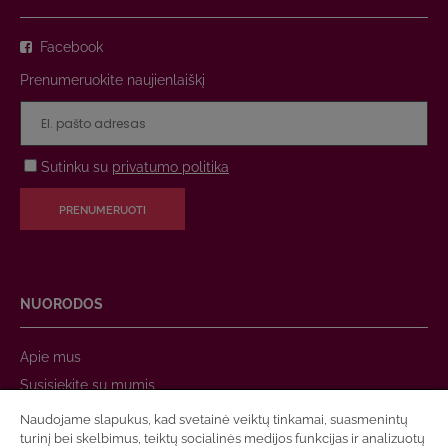
Facebook
Prenumeruokite naujienlaiškį
Sutinku su
privatumo politika
PRENUMERUOTI
NUORODOS
Apie mus
Susisiekite su mumis
Apmokėjimas
Naudojame slapukus, kad svetainė veiktų tinkamai, suasmenintų
turinį bei skelbimus, teiktų socialinės medijos funkcijas ir analizuotų
Prekių pristatymas