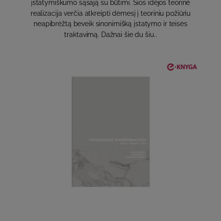
įstatymiškumo sąsają su būtimi. Šios idėjos teorinė
realizacija verčia atkreipti dėmesį į teoriniu požiūriu
neapibrėžtą beveik sinonimišką įstatymo ir teisės
traktavimą. Dažnai šie du šiu..