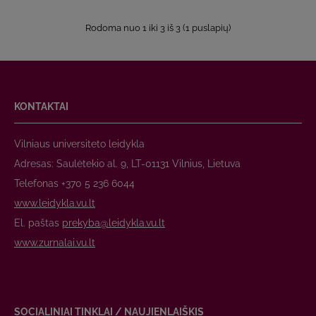
Rodoma nuo 1 iki 3 iš 3 (1 puslapių)
KONTAKTAI
Vilniaus universiteto leidykla
Adresas: Saulėtekio al. 9, LT-01131 Vilnius, Lietuva
Telefonas +370 5 236 6044
www.leidykla.vu.lt
El. paštas
prekyba@leidykla.vu.lt
www.zurnalai.vu.lt
SOCIALINIAI TINKLAI / NAUJIENLAIŠKIS