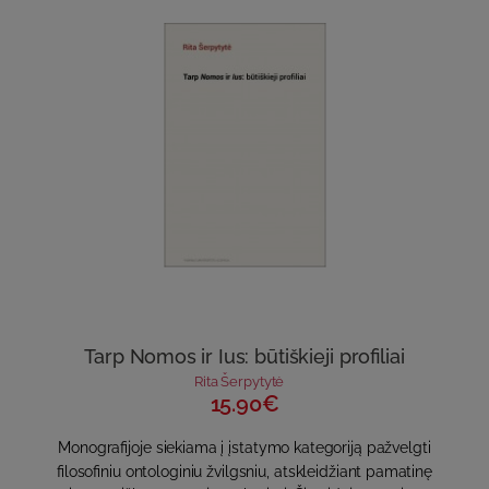
monograph
Transformations of Ontology: Media, Nihilism,
Ethics
(Vilnius: Vilnius University Publishing House, 2015). Her
research involves Heidegger’s philosophy, Hegel’s philosophy,
postmodern philosophy, contemporary Italian (Gianni
Vattimo’s, Giorgio Agamben’s) philosophy; speculative and new
realisms; the problem of nihilism and negativity in Western
philosophy.
Tarp Nomos ir Ius: būtiškieji profiliai
Rita Šerpytytė
15.90€
Monografijoje siekiama į įstatymo kategoriją pažvelgti
filosofiniu ontologiniu žvilgsniu, atskleidžiant pamatinę