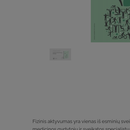
Fizinis aktyvumas yra vienas iš esminių svei
medicinos gydytojų ir sveikatos specialistų