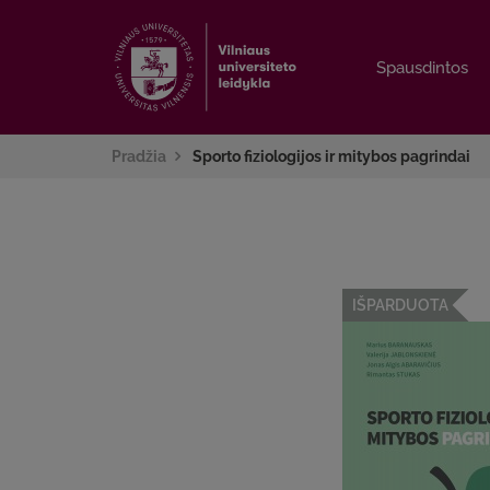
Spausdintos
Spausdintos
Pradžia
Sporto fiziologijos ir mitybos pagrindai
IŠPARDUOTA