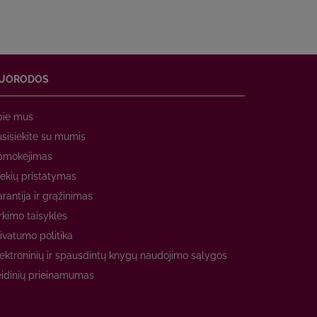
UORODOS
pie mus
sisiekite su mumis
pmokėjimas
ekių pristatymas
rantija ir grąžinimas
rkimo taisyklės
ivatumo politika
ektroninių ir spausdintų knygų naudojimo sąlygos
idinių prieinamumas