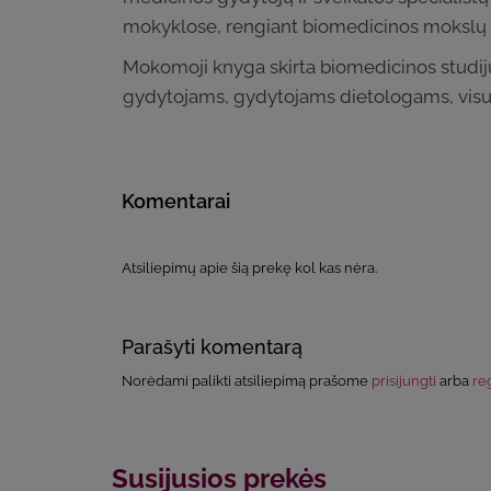
mokyklose, rengiant biomedicinos mokslų kry
Mokomoji knyga skirta biomedicinos studij
gydytojams, gydytojams dietologams, visu
Komentarai
Atsiliepimų apie šią prekę kol kas nėra.
Parašyti komentarą
Norėdami palikti atsiliepimą prašome
prisijungti
arba
reg
Susijusios prekės