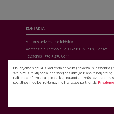
KONTAKTAI
Vilniaus universiteto leidykla
Adresas: Saulėtekio al. 9, LT-01131 Vilnius, Lietuva
Telefonas +370 5 236 6044
www.leidykla.vu.lt
Naudojame slapukus, kad svetainė veiktų tinkamai, suasmenintų tu
El. paštas
prekyba@leidykla.vu.lt
skelbimus, teiktų socialinės medijos funkcijas ir analizuotų srautą. 
www.zurnalai.vu.lt
dalijamės informacija apie tai, kaip naudojatės mūsų svetaine, su 
socialinės medijos, reklamavimo ir analizės partneriais.
Privatumo 