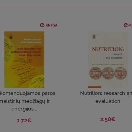
komenduojamos paros
Nutrition: research a
maistinių medžiagų ir
evaluation
energijos...
2.58€
1.72€