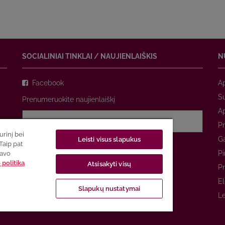
SOCIALINIAI TINKLAI / NAUJIENLAIŠKIS
N
Facebook
A
Su
Prenumeruokite naujienlaiškį
A
Pr
rinį bei
Ga
Leisti visus slapukus
Sutinku su
privatumo politika
Taip pat
Pi
savo
politika
Atsisakyti visų
PRENUMERUOTI
Pr
El
Slapukų nustatymai
Le