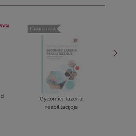
IŠPARDUOTA
nd
V
Gydomieji lazeriai
reabilitacijoje