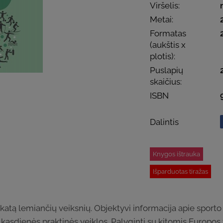
Viršelis:
Metai:
Formatas
(aukštis x
plotis):
Puslapių
skaičius:
ISBN
Dalintis
Knygos ištrauka
Išparduotas tiražas
katą lemiančių veiksnių. Objektyvi informacija apie sporto 
 kasdienės praktinės veiklos. Palyginti su kitomis Europo