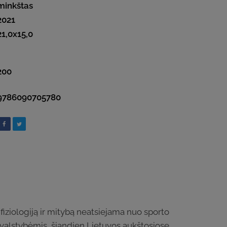
minkštas
2021
21,0x15,0
200
9786090705780
fiziologiją ir mitybą neatsiejama nuo sporto
s valstybėmis, šiandien Lietuvos aukštosiose