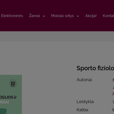
Elektroninės
Elektroninės
Žanrai
Žanrai
Mokslo sritys
Mokslo sritys
Akcija!
Akcija!
Kontak
Kontak
Sporto fiziol
Autoriai
Leidykla
Kalba: