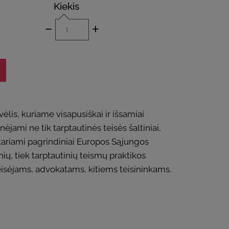
Kiekis
-
+
ėlis, kuriame visapusiškai ir išsamiai
jami ne tik tarptautinės teisės šaltiniai,
aptariami pagrindiniai Europos Sąjungos
ių, tiek tarptautinių teismų praktikos
teisėjams, advokatams, kitiems teisininkams.