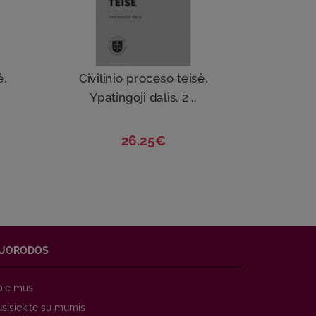
ė.
Civilinio proceso teisė.
Ypatingoji dalis. 2...
26.25€
UORODOS
pie mus
sisiekite su mumis