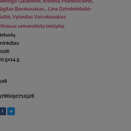
Neringa Gaubienė
,
Kristina Pranevičienė
,
Sigitas Barakauskas
,
Lina Dzindelėtaitė-
Šaltė
,
Vytautas Vaicekauskas
Vilniaus universiteto leidykla
lietuvių
minkštas
2026
20,5x14,5
408
9786090712528