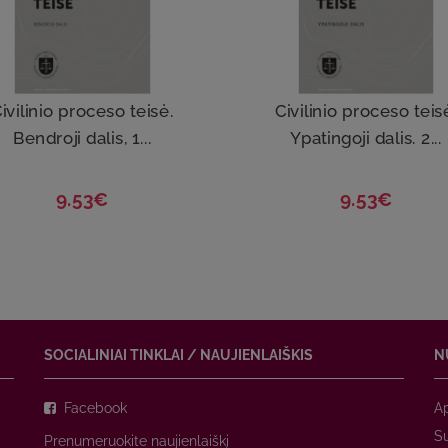
ivilinio proceso teisė.
Civilinio proceso teis
Bendroji dalis, 1...
Ypatingoji dalis. 2...
9.53€
9.53€
SOCIALINIAI TINKLAI / NAUJIENLAIŠKIS
N
Facebook
A
Su
Prenumeruokite naujienlaiškį