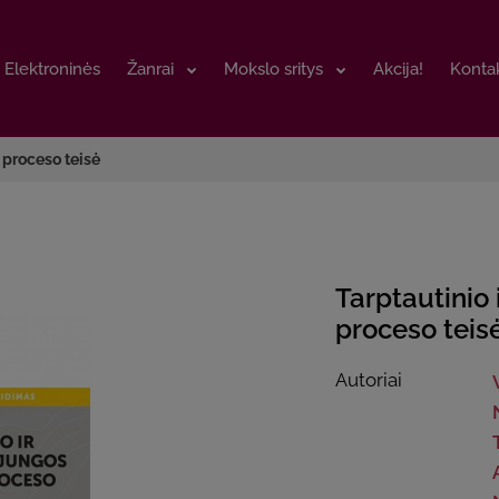
Elektroninės
Elektroninės
Žanrai
Žanrai
Mokslo sritys
Mokslo sritys
Akcija!
Akcija!
Kontak
Kontak
 proceso teisė
Tarptautinio 
proceso teis
Autoriai