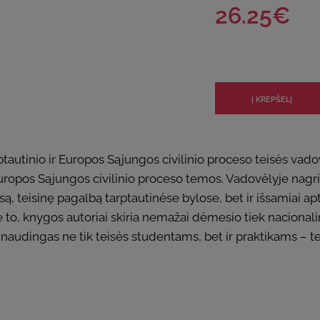
26.25€
ptautinio ir Europos Sąjungos civilinio proceso teisės vadov
ropos Sąjungos civilinio proceso temos. Vadovėlyje nagrinė
są, teisinę pagalbą tarptautinėse bylose, bet ir išsamiai 
 to, knygos autoriai skiria nemažai dėmesio tiek nacionalin
s naudingas ne tik teisės studentams, bet ir praktikams – 