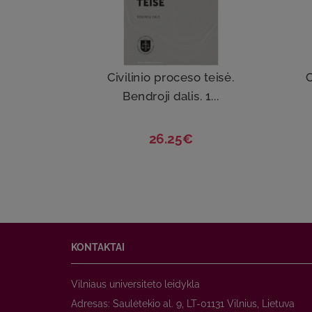
Civilinio proceso teisė.
C
Bendroji dalis. 1...
26.25€
KONTAKTAI
Vilniaus universiteto leidykla
Adresas: Saulėtekio al. 9, LT-01131 Vilnius, Lietuva