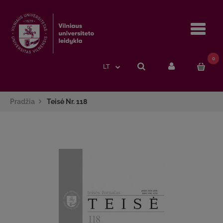
Navi
0
LT
Pradžia
Teisė Nr. 118