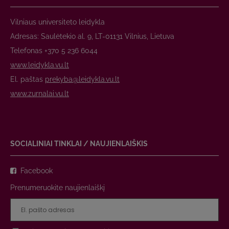
Vilniaus universiteto leidykla
Adresas: Saulėtekio al. 9, LT-01131 Vilnius, Lietuva
Telefonas +370 5 236 6044
www.leidykla.vu.lt
El. paštas
prekyba@leidykla.vu.lt
www.zurnalai.vu.lt
SOCIALINIAI TINKLAI / NAUJIENLAIŠKIS
Facebook
Prenumeruokite naujienlaiškį