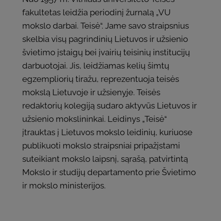
fakultetas leidžia periodinį žurnalą „VU
mokslo darbai. Teisė“. Jame savo straipsnius
skelbia visų pagrindinių Lietuvos ir užsienio
švietimo įstaigų bei įvairių teisinių institucijų
darbuotojai. Jis, leidžiamas kelių šimtų
egzempliorių tiražu, reprezentuoja teisės
mokslą Lietuvoje ir užsienyje. Teisės
redaktorių kolegiją sudaro aktyvūs Lietuvos ir
užsienio mokslininkai. Leidinys „Teisė“
įtrauktas į Lietuvos mokslo leidinių, kuriuose
publikuoti mokslo straipsniai pripažįstami
suteikiant mokslo laipsnį, sąrašą, patvirtintą
Mokslo ir studijų departamento prie Švietimo
ir mokslo ministerijos.