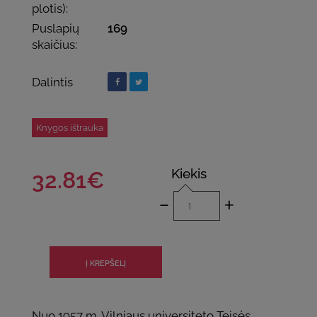
plotis):
Puslapių
169
skaičius:
Dalintis
Knygos ištrauka
Kiekis
32.81€
-
+
Nuo 1957 m. Vilniaus universiteto Teisės