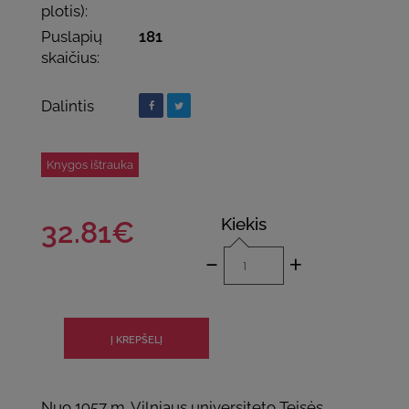
plotis):
Puslapių
181
skaičius:
Dalintis
Knygos ištrauka
Kiekis
32.81€
-
+
Nuo 1957 m. Vilniaus universiteto Teisės