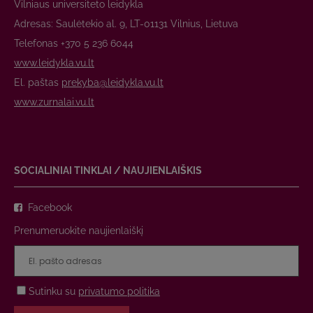
Vilniaus universiteto leidykla
Adresas: Saulėtekio al. 9, LT-01131 Vilnius, Lietuva
Telefonas +370 5 236 6044
www.leidykla.vu.lt
El. paštas
prekyba@leidykla.vu.lt
www.zurnalai.vu.lt
SOCIALINIAI TINKLAI / NAUJIENLAIŠKIS
Facebook
Prenumeruokite naujienlaiškį
Sutinku su
privatumo politika