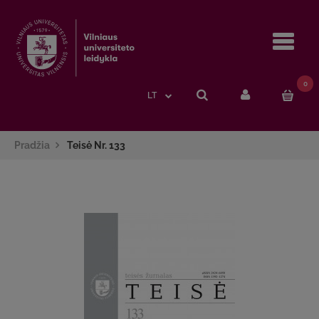
Navi
0
LT
Pradžia
Teisė Nr. 133