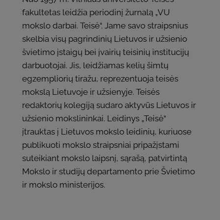
fakultetas leidžia periodinį žurnalą „VU
mokslo darbai. Teisė“. Jame savo straipsnius
skelbia visų pagrindinių Lietuvos ir užsienio
švietimo įstaigų bei įvairių teisinių institucijų
darbuotojai. Jis, leidžiamas kelių šimtų
egzempliorių tiražu, reprezentuoja teisės
mokslą Lietuvoje ir užsienyje. Teisės
redaktorių kolegiją sudaro aktyvūs Lietuvos ir
užsienio mokslininkai. Leidinys „Teisė“
įtrauktas į Lietuvos mokslo leidinių, kuriuose
publikuoti mokslo straipsniai pripažįstami
suteikiant mokslo laipsnį, sąrašą, patvirtintą
Mokslo ir studijų departamento prie Švietimo
ir mokslo ministerijos.