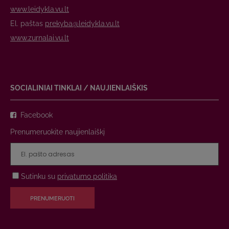
www.leidykla.vu.lt
El. paštas
prekyba@leidykla.vu.lt
www.zurnalai.vu.lt
SOCIALINIAI TINKLAI / NAUJIENLAIŠKIS
Facebook
Prenumeruokite naujienlaiškį
Sutinku su
privatumo politika
PRENUMERUOTI