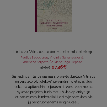
Lietuva Vilniaus universiteto bibliotekoje
Paulius Bagočiūnas
,
Virginija Galvanauskaitė
,
Valentina Karpova-Čelkienė
,
Inga Liepaitė
27.46€
36.60€
Šis leidinys – tai baigiamasis projekto „Lietuva Vilniaus
universiteto bibliotekoje“ įgyvendinimo etapas. Juo
siekiama apibendrinti ir įprasminti 2015–2021 metais
vykdytą projektą, kurio metu iš viso aplankyti 38
Lietuvos miestai ir miesteliai. Leidinyje pateikiami visų
jų bendruomenėms renginiuose ..