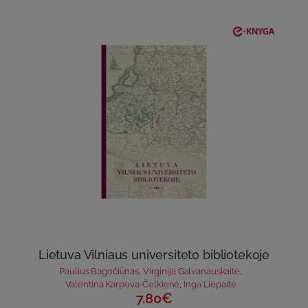
Lietuva Vilniaus universiteto bibliotekoje
Paulius Bagočiūnas
,
Virginija Galvanauskaitė
,
Valentina Karpova-Čelkienė
,
Inga Liepaitė
7.80€