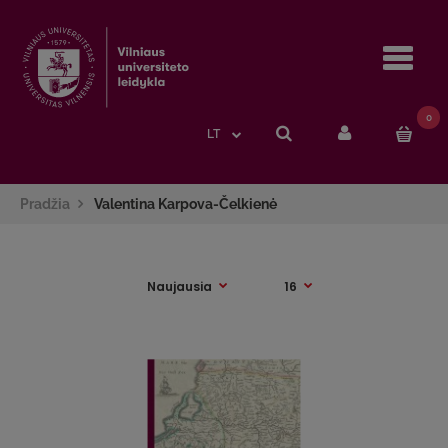
Navi
0
LT
Pradžia
Valentina Karpova-Čelkienė