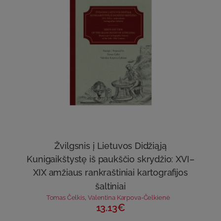
Žvilgsnis į Lietuvos Didžiąją
Kunigaikštystę iš paukščio skrydžio: XVI–
XIX amžiaus rankraštiniai kartografijos
šaltiniai
Tomas Čelkis
,
Valentina Karpova-Čelkienė
13.13€