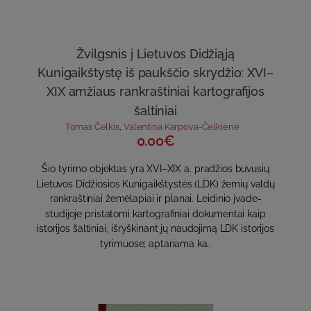
Žvilgsnis į Lietuvos Didžiąją
Kunigaikštystę iš paukščio skrydžio: XVI–
XIX amžiaus rankraštiniai kartografijos
šaltiniai
Tomas Čelkis
,
Valentina Karpova-Čelkienė
0.00€
Šio tyrimo objektas yra XVI–XIX a. pradžios buvusių
Lietuvos Didžiosios Kunigaikštystės (LDK) žemių valdų
rankraštiniai žemėlapiai ir planai. Leidinio įvade-
studijoje pristatomi kartografiniai dokumentai kaip
istorijos šaltiniai, išryškinant jų naudojimą LDK istorijos
tyrimuose; aptariama ka..