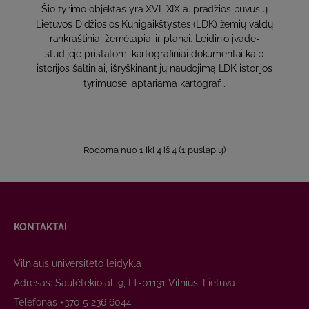
Šio tyrimo objektas yra XVI–XIX a. pradžios buvusių
Lietuvos Didžiosios Kunigaikštystės (LDK) žemių valdų
rankraštiniai žemėlapiai ir planai. Leidinio įvade-
studijoje pristatomi kartografiniai dokumentai kaip
istorijos šaltiniai, išryškinant jų naudojimą LDK istorijos
tyrimuose; aptariama kartografi..
Rodoma nuo 1 iki 4 iš 4 (1 puslapių)
KONTAKTAI
Vilniaus universiteto leidykla
Adresas: Saulėtekio al. 9, LT-01131 Vilnius, Lietuva
Telefonas +370 5 236 6044