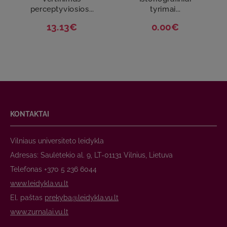
perceptyviosios...
tyrimai...
13.13€
0.00€
KONTAKTAI
Vilniaus universiteto leidykla
Adresas: Saulėtekio al. 9, LT-01131 Vilnius, Lietuva
Telefonas +370 5 236 6044
www.leidykla.vu.lt
El. paštas
prekyba@leidykla.vu.lt
www.zurnalai.vu.lt