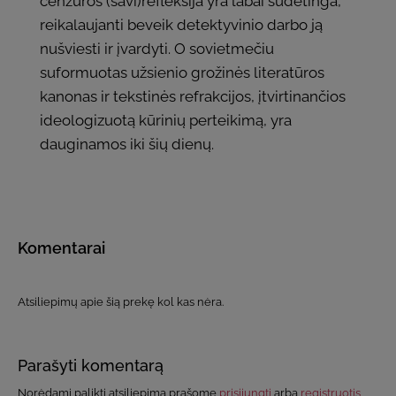
cenzūros (savi)refleksija yra labai sudėtinga,
reikalaujanti beveik detektyvinio darbo ją
nušviesti ir įvardyti. O sovietmečiu
suformuotas užsienio grožinės literatūros
kanonas ir tekstinės refrakcijos, įtvirtinančios
ideologizuotą kūrinių perteikimą, yra
dauginamos iki šių dienų.
Komentarai
Atsiliepimų apie šią prekę kol kas nėra.
Parašyti komentarą
Norėdami palikti atsiliepimą prašome
prisijungti
arba
registruotis