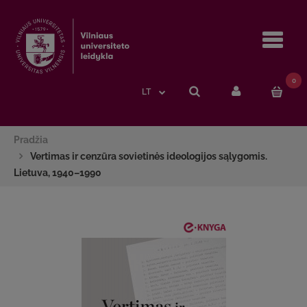
Navi
0
LT
Pradžia
Vertimas ir cenzūra sovietinės ideologijos sąlygomis.
Lietuva, 1940–1990