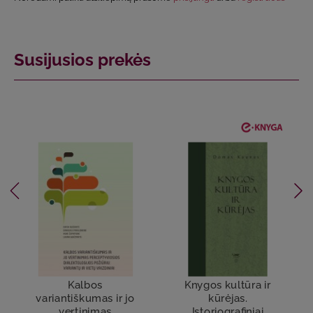
Susijusios prekės
Kalbos
Knygos kultūra ir
variantiškumas ir jo
kūrėjas.
vertinimas
Istoriografiniai