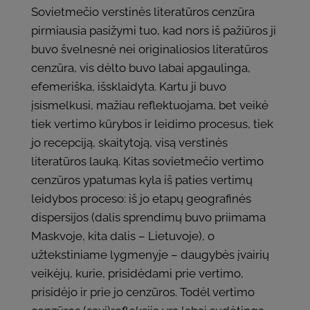
Sovietmečio verstinės literatūros cenzūra
pirmiausia pasižymi tuo, kad nors iš pažiūros ji
buvo švelnesnė nei originaliosios literatūros
cenzūra, vis dėlto buvo labai apgaulinga,
efemeriška, išsklaidyta. Kartu ji buvo
įsismelkusi, mažiau reflektuojama, bet veikė
tiek vertimo kūrybos ir leidimo procesus, tiek
jo recepciją, skaitytoją, visą verstinės
literatūros lauką. Kitas sovietmečio vertimo
cenzūros ypatumas kyla iš paties vertimų
leidybos proceso: iš jo etapų geografinės
dispersijos (dalis sprendimų buvo priimama
Maskvoje, kita dalis – Lietuvoje), o
užtekstiniame lygmenyje – daugybės įvairių
veikėjų, kurie, prisidėdami prie vertimo,
prisidėjo ir prie jo cenzūros. Todėl vertimo