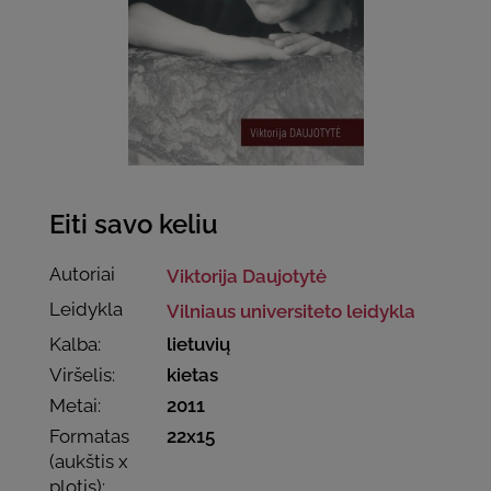
Eiti savo keliu
Autoriai
Viktorija Daujotytė
Leidykla
Vilniaus universiteto leidykla
Kalba:
lietuvių
Viršelis:
kietas
Metai:
2011
Formatas
22x15
(aukštis x
plotis):