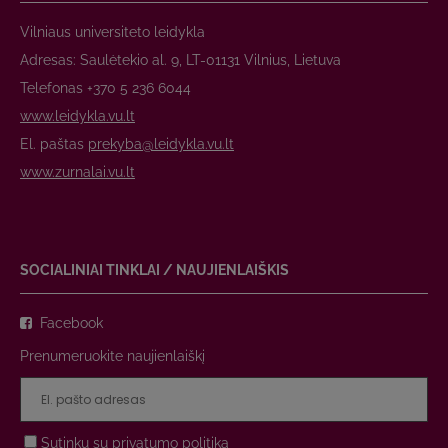
Vilniaus universiteto leidykla
Adresas: Saulėtekio al. 9, LT-01131 Vilnius, Lietuva
Telefonas +370 5 236 6044
www.leidykla.vu.lt
El. paštas
prekyba@leidykla.vu.lt
www.zurnalai.vu.lt
SOCIALINIAI TINKLAI / NAUJIENLAIŠKIS
Facebook
Prenumeruokite naujienlaiškį
Sutinku su
privatumo politika