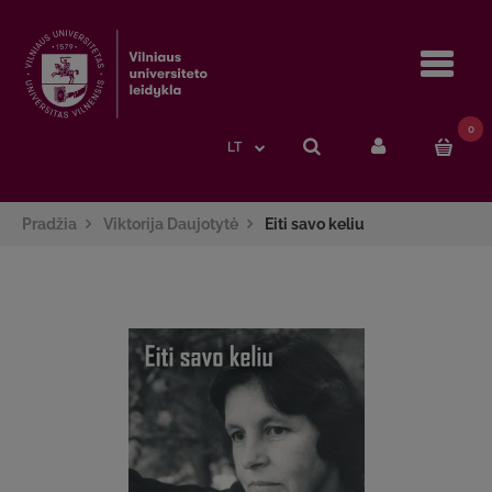
Navi
0
LT
Pradžia
Viktorija Daujotytė
Eiti savo keliu