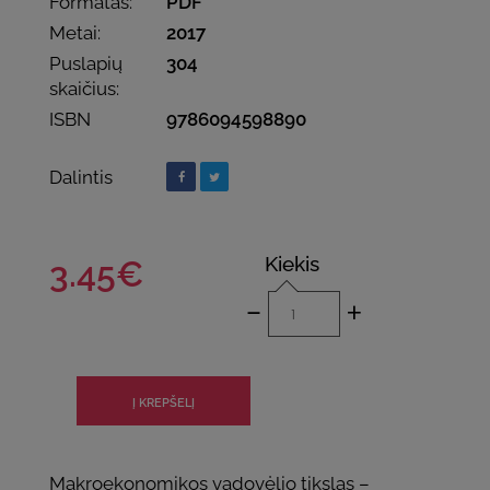
Formatas:
PDF
Metai:
2017
Puslapių
304
skaičius:
ISBN
9786094598890
Dalintis
Kiekis
3.45€
-
+
Makroekonomikos vadovėlio tikslas –