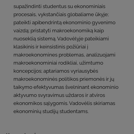
supažindinti studentus su ekonominiais
procesais, vykstančiais globaliame ūkyje;
pateikti apibendrintą ekonominio gyvenimo
vaizdą; pristatyti makroekonomiką kaip
nuoseklią sistemą. Vadovėlyje pateikiami
klasikinis ir keinsistinis požiūriai į
makroekonomines problemas, analizuojami
makroekonominiai rodikliai, užimtumo
koncepcijos; aptariamos vyriausybės
makroekonominės politikos priemonės ir jų
taikymo efektyvumas švelninant ekonominio
aktyvumo svyravimus uždaros ir atviros
ekonomikos sąlygomis. Vadovėlis skiriamas
ekonominių studijų studentams.