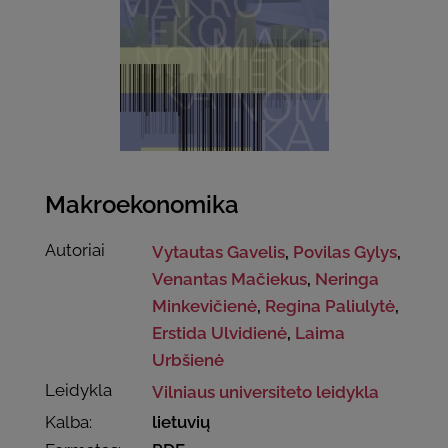
Makroekonomika
Autoriai
Vytautas Gavelis
,
Povilas Gylys
,
Venantas Mačiekus
,
Neringa
Minkevičienė
,
Regina Paliulytė
,
Erstida Ulvidienė
,
Laima
Urbšienė
Leidykla
Vilniaus universiteto leidykla
Kalba:
lietuvių