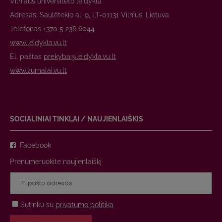
Vilniaus universiteto leidykla
Adresas: Saulėtekio al. 9, LT-01131 Vilnius, Lietuva
Telefonas +370 5 236 6044
www.leidykla.vu.lt
El. paštas
prekyba@leidykla.vu.lt
www.zurnalai.vu.lt
SOCIALINIAI TINKLAI / NAUJIENLAIŠKIS
Facebook
Prenumeruokite naujienlaiškį
Sutinku su
privatumo politika