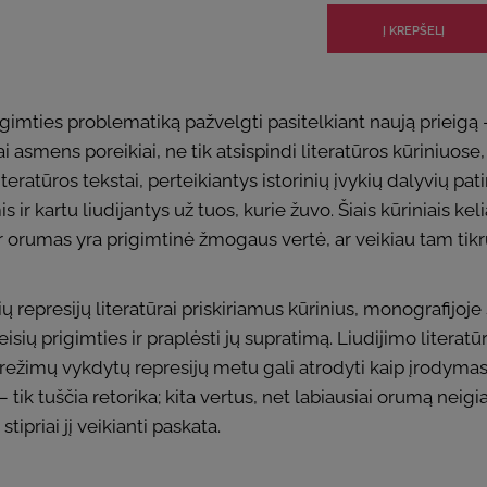
imties problematiką pažvelgti pasitelkiant naują prieigą –
smens poreikiai, ne tik atsispindi literatūros kūriniuose, 
teratūros tekstai, perteikiantys istorinių įvykių dalyvių pat
s ir kartu liudijantys už tuos, kurie žuvo. Šiais kūriniais k
 orumas yra prigimtinė žmogaus vertė, ar veikiau tam tikrų
 represijų literatūrai priskiriamus kūrinius, monografijoje s
isių prigimties ir praplėsti jų supratimą. Liudijimo literatū
ių režimų vykdytų represijų metu gali atrodyti kaip įrodyma
tik tuščia retorika; kita vertus, net labiausiai orumą nei
ipriai jį veikianti paskata.