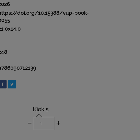
2026
https://doi.org/10.15388/vup-book-
0055
21,0x14,0
248
9786090712139
Kiekis
-
+