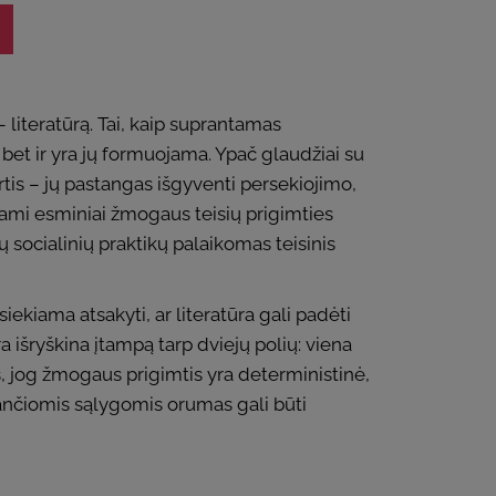
 literatūrą. Tai, kaip suprantamas
bet ir yra jų formuojama. Ypač glaudžiai su
irtis – jų pastangas išgyventi persekiojimo,
eliami esminiai žmogaus teisių prigimties
 socialinių praktikų palaikomas teisinis
iekiama atsakyti, ar literatūra gali padėti
ra išryškina įtampą tarp dviejų polių: viena
s, jog žmogaus prigimtis yra deterministinė,
giančiomis sąlygomis orumas gali būti