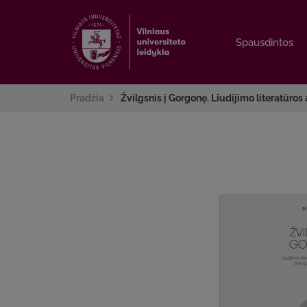
Spausdintos
Spausdintos
Pradžia
Žvilgsnis į Gorgonę. Liudijimo literatūr