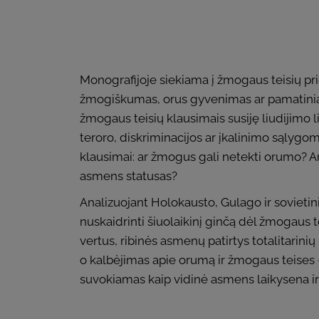
Monografijoje siekiama į žmogaus teisių prig
žmogiškumas, orus gyvenimas ar pamatiniai a
žmogaus teisių klausimais susiję liudijimo li
teroro, diskriminacijos ar įkalinimo sąlygomi
klausimai: ar žmogus gali netekti orumo? Ar
asmens statusas?
Analizuojant Holokausto, Gulago ir sovietinių
nuskaidrinti šiuolaikinį ginčą dėl žmogaus te
vertus, ribinės asmenų patirtys totalitarin
o kalbėjimas apie orumą ir žmogaus teises – 
suvokiamas kaip vidinė asmens laikysena ir st