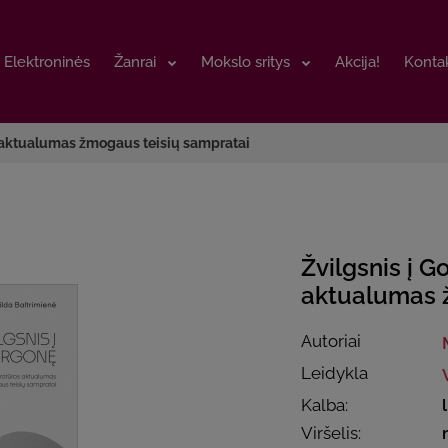
Elektroninės
Elektroninės
Žanrai
Žanrai
Mokslo sritys
Mokslo sritys
Akcija!
Akcija!
Kontak
Kontak
os aktualumas žmogaus teisių sampratai
Žvilgsnis į G
aktualumas 
Autoriai
Leidykla
Kalba:
Viršelis: