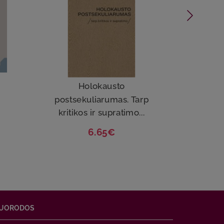
Holokausto
postsekuliarumas. Tarp
po
kritikos ir supratimo...
kr
6.65€
UORODOS