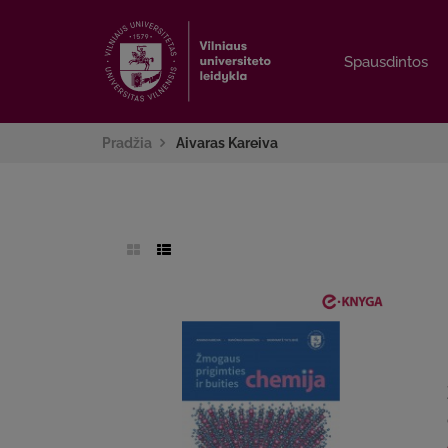
Spausdintos
Spausdintos
Pradžia
Aivaras Kareiva