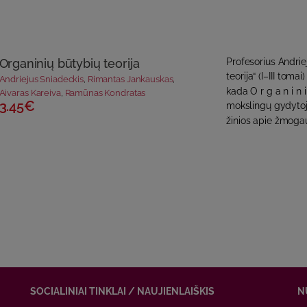
Organinių būtybių teorija
Profesorius Andrie
teorija“ (I–III toma
Andriejus Sniadeckis
,
Rimantas Jankauskas
,
kada O r g a n i n i
Aivaras Kareiva
,
Ramūnas Kondratas
3.45€
mokslingų gydytoj
žinios apie žmogau
SOCIALINIAI TINKLAI / NAUJIENLAIŠKIS
N