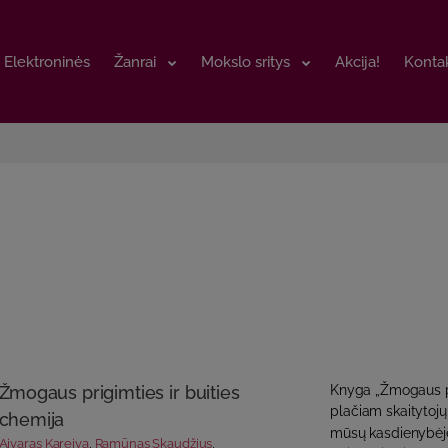
Elektroninės
Elektroninės
Žanrai
Žanrai
Mokslo sritys
Mokslo sritys
Akcija!
Akcija!
Kontak
Kontak
Žmogaus prigimties ir buities
Knyga „Žmogaus pri
plačiam skaitytojų
chemija
mūsų kasdienybėj
Aivaras Kareiva
,
Ramūnas Skaudžius
,