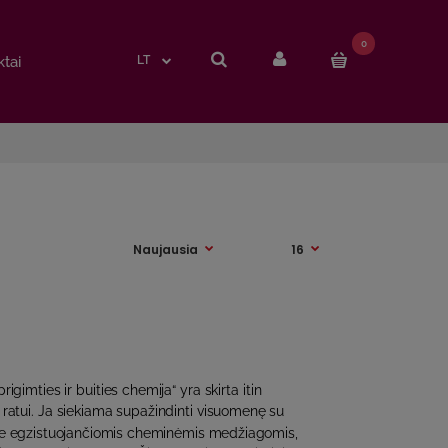
0
0
tai
tai
LT
LT
gimties ir buities chemija“ yra skirta itin
 ratui. Ja siekiama supažindinti visuomenę su
e egzistuojančiomis cheminėmis medžiagomis,