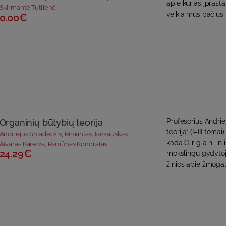
apie kurias įprast
Skirmantė Tutlienė
veikia mus pačius i
0.00€
Organinių būtybių teorija
Profesorius Andrie
teorija“ (I–III toma
Andriejus Sniadeckis
,
Rimantas Jankauskas
,
kada O r g a n i n i
Aivaras Kareiva
,
Ramūnas Kondratas
24.29€
mokslingų gydytoj
žinios apie žmogau