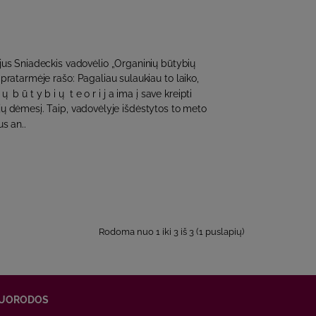
jus Sniadeckis vadovėlio „Organinių būtybių
i) pratarmėje rašo: Pagaliau sulaukiau to laiko,
 ų b ū t y b i ų t e o r i j a ima į save kreipti
ų dėmesį. Taip, vadovėlyje išdėstytos to meto
s an..
Rodoma nuo 1 iki 3 iš 3 (1 puslapių)
UORODOS