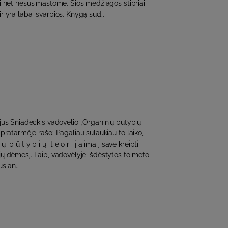
ai net nesusimąstome. Šios medžiagos stipriai
r yra labai svarbios. Knygą sud..
jus Sniadeckis vadovėlio „Organinių būtybių
i) pratarmėje rašo: Pagaliau sulaukiau to laiko,
 ų b ū t y b i ų t e o r i j a ima į save kreipti
ų dėmesį. Taip, vadovėlyje išdėstytos to meto
s an..