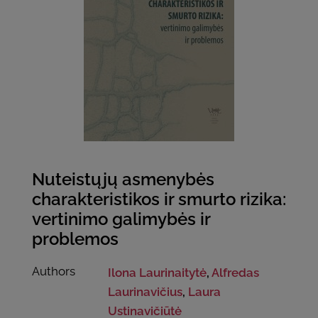
Nuteistųjų asmenybės
charakteristikos ir smurto rizika:
vertinimo galimybės ir
problemos
Authors
Ilona Laurinaitytė
,
Alfredas
Laurinavičius
,
Laura
Ustinavičiūtė