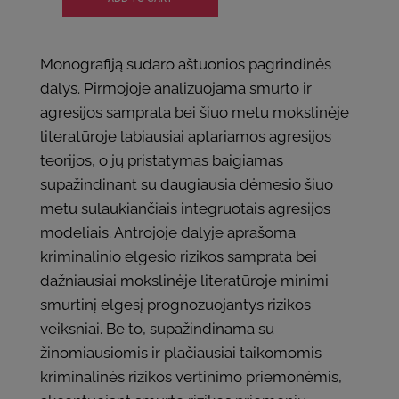
Monografiją sudaro aštuonios pagrindinės
dalys. Pirmojoje analizuojama smurto ir
agresijos samprata bei šiuo metu mokslinėje
literatūroje labiausiai aptariamos agresijos
teorijos, o jų pristatymas baigiamas
supažindinant su daugiausia dėmesio šiuo
metu sulaukiančiais integruotais agresijos
modeliais. Antrojoje dalyje aprašoma
kriminalinio elgesio rizikos samprata bei
dažniausiai mokslinėje literatūroje minimi
smurtinį elgesį prognozuojantys rizikos
veiksniai. Be to, supažindinama su
žinomiausiomis ir plačiausiai taikomomis
kriminalinės rizikos vertinimo priemonėmis,