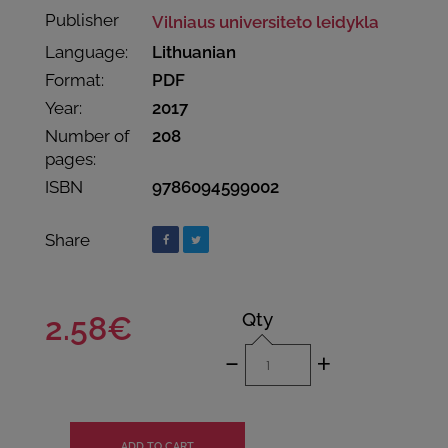
Publisher
Vilniaus universiteto leidykla
Language:
Lithuanian
Format:
PDF
Year:
2017
Number of
208
pages:
ISBN
9786094599002
Share
Qty
2.58€
-
+