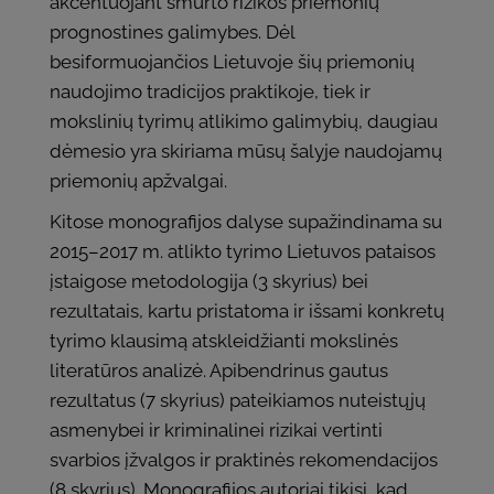
akcentuojant smurto rizikos priemonių
prognostines galimybes. Dėl
besiformuojančios Lietuvoje šių priemonių
naudojimo tradicijos praktikoje, tiek ir
mokslinių tyrimų atlikimo galimybių, daugiau
dėmesio yra skiriama mūsų šalyje naudojamų
priemonių apžvalgai.
Kitose monografijos dalyse supažindinama su
2015–2017 m. atlikto tyrimo Lietuvos pataisos
įstaigose metodologija (3 skyrius) bei
rezultatais, kartu pristatoma ir išsami konkretų
tyrimo klausimą atskleidžianti mokslinės
literatūros analizė. Apibendrinus gautus
rezultatus (7 skyrius) pateikiamos nuteistųjų
asmenybei ir kriminalinei rizikai vertinti
svarbios įžvalgos ir praktinės rekomendacijos
(8 skyrius). Monografijos autoriai tikisi, kad