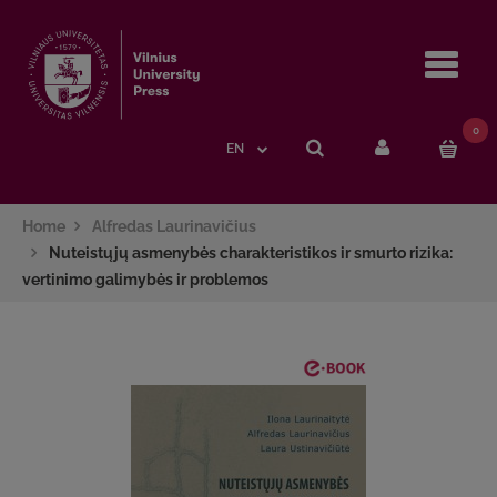
Navi
0
EN
Home
Alfredas Laurinavičius
Nuteistųjų asmenybės charakteristikos ir smurto rizika:
vertinimo galimybės ir problemos