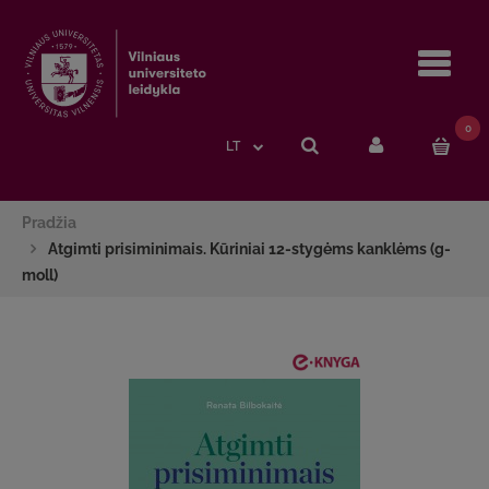
Navi
0
LT
Pradžia
Atgimti prisiminimais. Kūriniai 12-stygėms kanklėms (g-
moll)