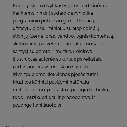
Kūrinių, skirtų dvylikastygėms tradicinėms
kanklėms, rinkinį sudaro devyniolika
programinio pobūdžio g-moll tonacija
užrašytų pjesių-miniatiūrų, atspindinčių
stichijų (žemė, oras, vanduo, ugnis) kontekstą,
skatinančių pažvelgti į natūralų žmogaus
santykį su gamta ir muzika. Leidinys
iliustruotas autorės sukurtais paveikslais,
padėsiančiais sistemiškiau suvokti
įsivaizduojamą kiekvienos pjesės turinį.
Muzikos kūriniai pasižymi natūraliu
melodingumu, paprasta ir patogia technika,
todėl muzikuoti gali ir pradedantys, ir
pažengę kankliuotojai.