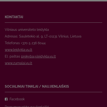
KONTAKTAI
Vilniaus universiteto leidykla
Adresas: Saulėtekio al. 9, LT-01131 Vilnius, Lietuva
Telefonas +370 5 236 6044
www.leidykla.vu.lt
El. paštas
prekyba@leidykla.vu.lt
www.zurnalai.vu.lt
SOCIALINIAI TINKLAI / NAUJIENLAIŠKIS
Facebook
Prenumeruokite naujienlaiškį