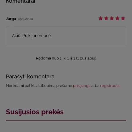
Komentarai
Jurga
2024-02-28
Ačiū. Puiki priemonė
Rodoma nuo 1 iki 1 iš 1 (1 puslapių)
Parašyti komentarą
Norėdami palikti atsiliepimą prašome
prisijungti
arba
registruotis
Susijusios prekės