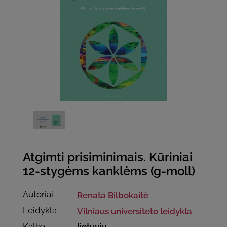
Atgimti prisiminimais. Kūriniai
12-stygėms kanklėms (g-moll)
Autoriai
Renata Bilbokaitė
Leidykla
Vilniaus universiteto leidykla
Kalba:
lietuvių