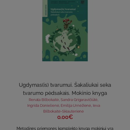
Ugdymas(is) tvarumui. Šakaliukai seka
tvarumo pėdsakais. Mokinio knyga
Renata Bilbokaitė
,
Sandra Grigaravičiūtė
,
Ingrida Donielienė
,
Emilija Urnėžienė
,
Ieva
Bilbokaitė-Skiauterienė
0.00€
Metodinės priemonės komplekto knyga mokiniui yra