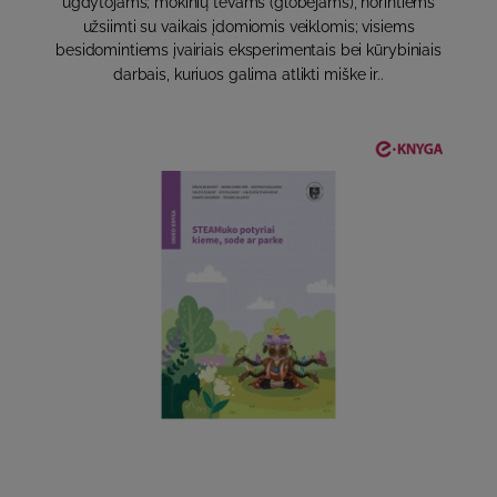
ugdytojams; mokinių tėvams (globėjams), norintiems
užsiimti su vaikais įdomiomis veiklomis; visiems
besidomintiems įvairiais eksperimentais bei kūrybiniais
darbais, kuriuos galima atlikti miške ir..