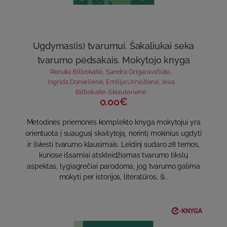
Ugdymas(is) tvarumui. Šakaliukai seka
tvarumo pėdsakais. Mokytojo knyga
Renata Bilbokaitė
,
Sandra Grigaravičiūtė
,
Ingrida Donielienė
,
Emilija Urnėžienė
,
Ieva
Bilbokaitė-Skiauterienė
0.00€
Metodinės priemonės komplekto knyga mokytojui yra
orientuota į suaugusį skaitytoją, norintį mokinius ugdyti
ir šviesti tvarumo klausimais. Leidinį sudaro 28 temos,
kuriose išsamiai atskleidžiamas tvarumo tikslų
aspektas, lygiagrečiai parodoma, jog tvarumo galima
mokyti per istorijos, literatūros, ši..