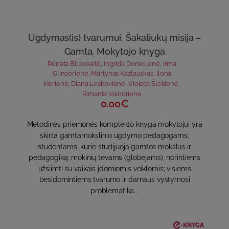
Ugdymas(is) tvarumui. Šakaliukų misija –
Gamta. Mokytojo knyga
Renata Bilbokaitė
,
Ingrida Donielienė
,
Irma
Glincerienė
,
Martynas Kazlauskas
,
Ilona
Kerienė
,
Diana Leskovienė
,
Violeta Šlekienė
,
Rimanta Vainorienė
0.00€
Metodinės priemonės komplekto knyga mokytojui yra
skirta gamtamokslinio ugdymo pedagogams;
studentams, kurie studijuoja gamtos mokslus ir
pedagogiką; mokinių tėvams (globėjams), norintiems
užsiimti su vaikais įdomiomis veiklomis; visiems
besidomintiems tvarumo ir darnaus vystymosi
problematika...