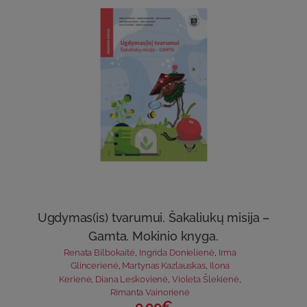
Ugdymas(is) tvarumui. Šakaliukų misija –
Gamta. Mokinio knyga.
Renata Bilbokaitė
,
Ingrida Donielienė
,
Irma
Glincerienė
,
Martynas Kazlauskas
,
Ilona
Kerienė
,
Diana Leskovienė
,
Violeta Šlekienė
,
Rimanta Vainorienė
0.00€