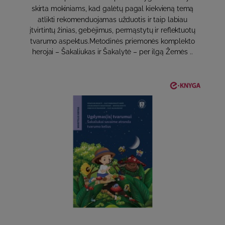
skirta mokiniams, kad galėtų pagal kiekvieną temą
atlikti rekomenduojamas užduotis ir taip labiau
įtvirtintų žinias, gebėjimus, permąstytų ir reflektuotų
tvarumo aspektus.Metodinės priemonės komplekto
herojai – Šakaliukas ir Šakalytė – per ilgą Žemės ..