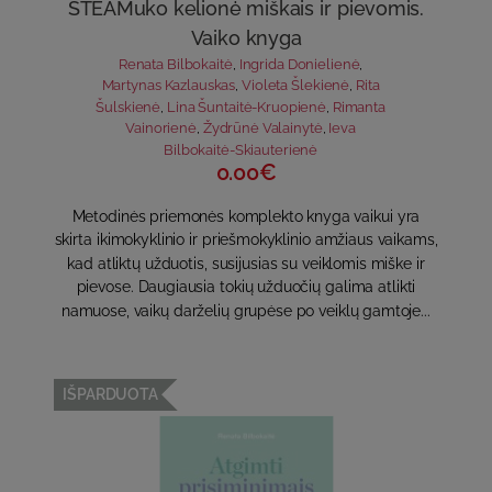
STEAMuko kelionė miškais ir pievomis.
Vaiko knyga
Renata Bilbokaitė
,
Ingrida Donielienė
,
Martynas Kazlauskas
,
Violeta Šlekienė
,
Rita
Šulskienė
,
Lina Šuntaitė-Kruopienė
,
Rimanta
Vainorienė
,
Žydrūnė Valainytė
,
Ieva
Bilbokaitė-Skiauterienė
0.00€
Metodinės priemonės komplekto knyga vaikui yra
skirta ikimokyklinio ir priešmokyklinio amžiaus vaikams,
kad atliktų užduotis, susijusias su veiklomis miške ir
pievose. Daugiausia tokių užduočių galima atlikti
namuose, vaikų darželių grupėse po veiklų gamtoje...
IŠPARDUOTA