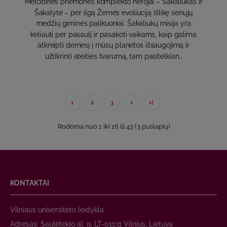
Metodinės priemonės komplekto herojai – Šakaliukas ir
Šakalytė – per ilgą Žemės evoliuciją išlikę senųjų
medžių giminės palikuoniai. Šakaliukų misija yra
keliauti per pasaulį ir pasakoti vaikams, kaip galima
atkreipti dėmesį į mūsų planetos išsaugojimą ir
užtikrinti ateities tvarumą, tam pasitelkian..
1
2
3
>
>|
Rodoma nuo 1 iki 16 iš 43 (3 puslapių)
KONTAKTAI
Vilniaus universiteto leidykla
Adresas: Saulėtekio al. 9, LT-01131 Vilnius, Lietuva