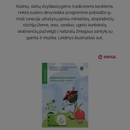
Kūrinių, skirtų dvylikastygėms tradicinėms kanklėms,
rinkinį sudaro devyniolika programinio pobūdžio g-
moll tonacija užrašytų pjesių-miniatiūrų, atspindinčių
stichijų (žemė, oras, vanduo, ugnis) kontekstą,
skatinančių pažvelgti į natūralų žmogaus santykį su
gamta ir muzika. Leidinys iliustruotas aut..