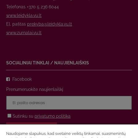
Telefonas +370 5 236 6044
www.leidykla.vu.lt
El. paštas
prekyba@leidykla.vu.lt
www.zurnalai.vu.lt
SOCIALINIAI TINKLAI / NAUJIENLAIŠKIS
Facebook
Prenumeruokite naujienlaiškį
Sutinku su
privatumo politika
PRENUMERUOTI
Naudojame slapukus, kad svetainė veiktų tinkamai, suasmenintų