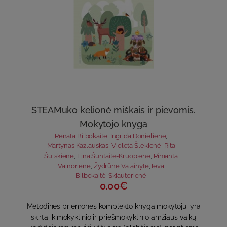
STEAMuko kelionė miškais ir pievomis.
Mokytojo knyga
Renata Bilbokaitė
,
Ingrida Donielienė
,
Martynas Kazlauskas
,
Violeta Šlekienė
,
Rita
Šulskienė
,
Lina Šuntaitė-Kruopienė
,
Rimanta
Vainorienė
,
Žydrūnė Valainytė
,
Ieva
Bilbokaitė-Skiauterienė
0.00€
Metodinės priemonės komplekto knyga mokytojui yra
skirta ikimokyklinio ir priešmokyklinio amžiaus vaikų