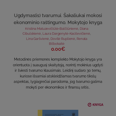
Ugdymas(is) tvarumui. Šakaliukai mokosi
ekonominio raštingumo. Mokytojo knyga
Kristina Matuzevičiūtė-Balčiūnienė
,
Diana
Cibulskienė
,
Laura Dargenytė-Kacilevičienė
,
Lina Garšvienė
,
Dovilė Ruplienė
,
Renata
Bilbokaitė
0.00€
Metodinės priemonės komplekto Mokytojo knyga yra
orientuota į suaugusį skaitytoją, norintį mokinius ugdyti
ir šviesti tvarumo klausimais. Leidinį sudaro 30 temų,
kuriose išsamiai atskleidžiamas tvarumo tikslų
aspektas, lygiagrečiai parodoma, jog tvarumo galima
mokyti per ekonomikos ir finansų sritis..