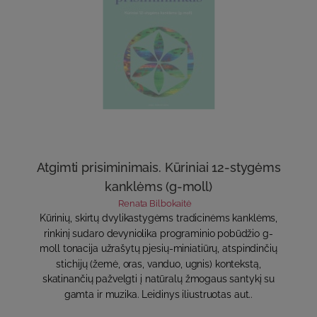
Atgimti prisiminimais. Kūriniai 12-stygėms
kanklėms (g-moll)
Renata Bilbokaitė
Kūrinių, skirtų dvylikastygėms tradicinėms kanklėms,
rinkinį sudaro devyniolika programinio pobūdžio g-
moll tonacija užrašytų pjesių-miniatiūrų, atspindinčių
stichijų (žemė, oras, vanduo, ugnis) kontekstą,
skatinančių pažvelgti į natūralų žmogaus santykį su
gamta ir muzika. Leidinys iliustruotas aut..