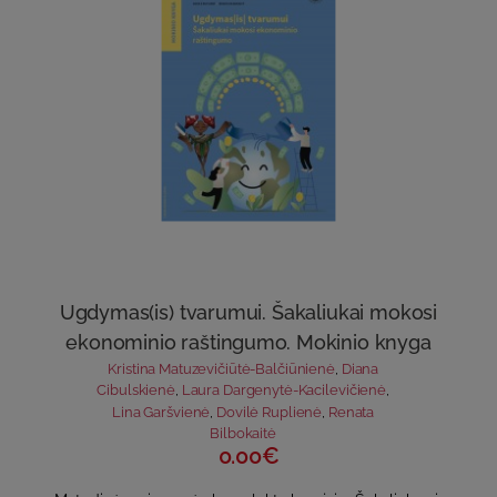
Ugdymas(is) tvarumui. Šakaliukai mokosi
ekonominio raštingumo. Mokinio knyga
Kristina Matuzevičiūtė-Balčiūnienė
,
Diana
Cibulskienė
,
Laura Dargenytė-Kacilevičienė
,
Lina Garšvienė
,
Dovilė Ruplienė
,
Renata
Bilbokaitė
0.00€