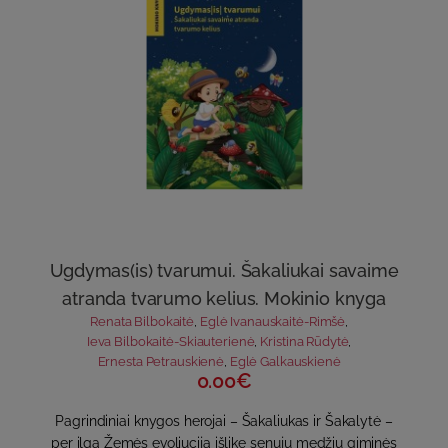
Ugdymas(is) tvarumui. Šakaliukai savaime
atranda tvarumo kelius. Mokinio knyga
Renata Bilbokaitė
,
Eglė Ivanauskaitė-Rimšė
,
Ieva Bilbokaitė-Skiauterienė
,
Kristina Rūdytė
,
Ernesta Petrauskienė
,
Eglė Galkauskienė
0.00€
Pagrindiniai knygos herojai – Šakaliukas ir Šakalytė –
per ilgą Žemės evoliuciją išlikę senųjų medžių giminės