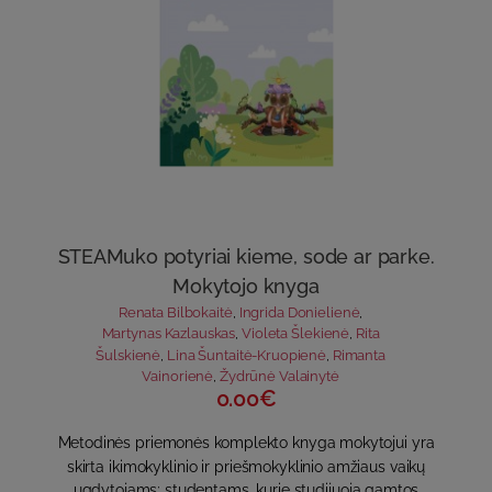
STEAMuko potyriai kieme, sode ar parke.
Mokytojo knyga
Renata Bilbokaitė
,
Ingrida Donielienė
,
Martynas Kazlauskas
,
Violeta Šlekienė
,
Rita
Šulskienė
,
Lina Šuntaitė-Kruopienė
,
Rimanta
Vainorienė
,
Žydrūnė Valainytė
0.00€
Metodinės priemonės komplekto knyga mokytojui yra
skirta ikimokyklinio ir priešmokyklinio amžiaus vaikų
ugdytojams; studentams, kurie studijuoja gamtos