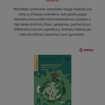
Metodinės priemonės komplekto knyga mokiniui yra
skirta 5–8 klasių mokiniams, kad galėtų pagal
kiekvieną temą atlikti rekomenduojamas užduotis ir
taip labiau įtvirtintų žinias, gebėjimus, permąstytų ir
reflektuotų tvarumo aspektus.5–8 klasių mokiniai jau
kelia itin kritinius klausimus savo gyvenime,..