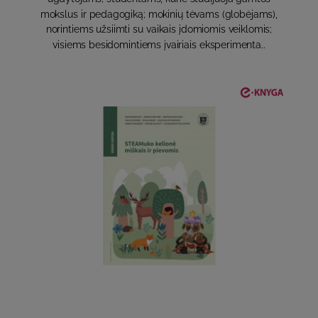
mokslus ir pedagogiką; mokinių tėvams (globėjams),
norintiems užsiimti su vaikais įdomiomis veiklomis;
visiems besidomintiems įvairiais eksperimenta..