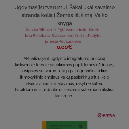
Ugdymas(is) tvarumui. Šakaliukai savaime
atranda kelią į Žemės išlikimą. Vaiko
knyga
Renata Bilbokaitė
,
Eglė Ivanauskaitė-Rimšė
,
Ieva Bilbokaitė-Skiauterienė
,
Kristina Rūdytė
,
Ernesta Petrauskienė
0.00€
Aktualizuojant ugdymo integralumo principą
kiekvienoje temoje pateikiamos papildomos užduotys,
susijusios su tvarumu, taip pat ugdančios tokias
ikimokyklinio amžiaus vaikų pasiekimų sritis, kaip
skaičiavimas ir matavimas, rašytinė kalba.
Papildomomis užduotimis siekiama suformuoti tikslius
kiekvieno..