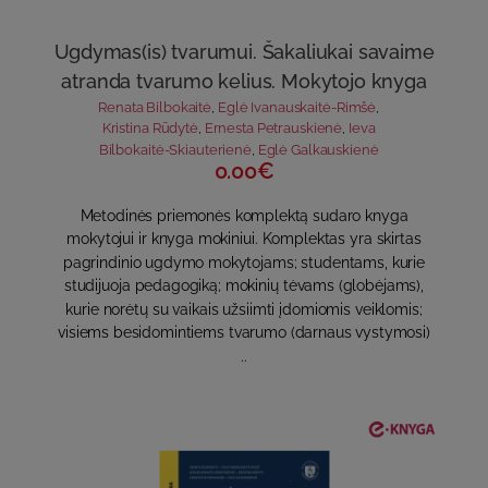
Ugdymas(is) tvarumui. Šakaliukai savaime
atranda tvarumo kelius. Mokytojo knyga
Renata Bilbokaitė
,
Eglė Ivanauskaitė-Rimšė
,
Kristina Rūdytė
,
Ernesta Petrauskienė
,
Ieva
Bilbokaitė-Skiauterienė
,
Eglė Galkauskienė
0.00€
Metodinės priemonės komplektą sudaro knyga
mokytojui ir knyga mokiniui. Komplektas yra skirtas
pagrindinio ugdymo mokytojams; studentams, kurie
studijuoja pedagogiką; mokinių tėvams (globėjams),
kurie norėtų su vaikais užsiimti įdomiomis veiklomis;
visiems besidomintiems tvarumo (darnaus vystymosi)
..