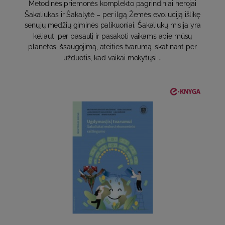
Metodinės priemonės komplekto pagrindiniai herojai
Šakaliukas ir Šakalytė – per ilgą Žemės evoliuciją išlikę
senųjų medžių giminės palikuoniai. Šakaliukų misija yra
keliauti per pasaulį ir pasakoti vaikams apie mūsų
planetos išsaugojimą, ateities tvarumą, skatinant per
užduotis, kad vaikai mokytųsi ..