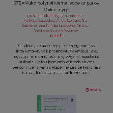
STEAMuko potyriai kieme, sode ar parke.
Vaiko knyga
Renata Bilbokaitė
,
Ingrida Donielienė
,
Martynas Kazlauskas
,
Violeta Šlekienė
,
Rita
Šulskienė
,
Lina Šuntaitė-Kruopienė
,
Rimanta
Vainorienė
,
Žydrūnė Valainytė
0.00€
Metodinės priemonės komplekto knyga vaikui yra
skirta ikimokyklinio ir priešmokyklinio amžiaus vaikų
ugdytojams; mokinių tėvams (globėjams), norintiems
užsiimti su vaikais įdomiomis veiklomis; visiems
besidomintiems įvairiais eksperimentais bei kūrybiniais
darbais, kuriuos galima atlikti kieme, sode..