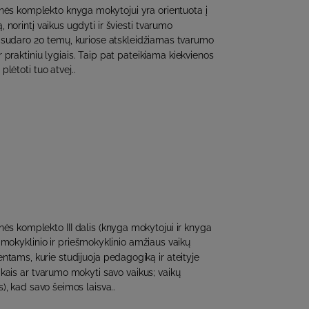
ės komplekto knyga mokytojui yra orientuota į
, norintį vaikus ugdyti ir šviesti tvarumo
į sudaro 20 temų, kuriose atskleidžiamas tvarumo
r praktiniu lygiais. Taip pat pateikiama kiekvienos
plėtoti tuo atvej..
s komplekto III dalis (knyga mokytojui ir knyga
ikimokyklinio ir priešmokyklinio amžiaus vaikų
tams, kurie studijuoja pedagogiką ir ateityje
aikais ar tvarumo mokyti savo vaikus; vaikų
, kad savo šeimos laisva..