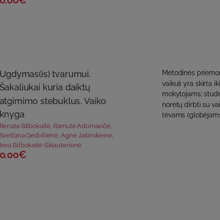
0.00€
Ugdymas(is) tvarumui.
Metodinės priemon
vaikui) yra skirta 
Šakaliukai kuria daiktų
mokytojams; studen
atgimimo stebuklus. Vaiko
norėtų dirbti su v
knyga
tėvams (globėjams)
Renata Bilbokaitė
,
Ramutė Adomavičė
,
Svetlana Gedvilienė
,
Agnė Jašinskienė
,
Ieva Bilbokaitė-Skiauterienė
0.00€