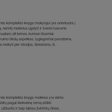
ės komplekto knyga mokytojui yra orientuota į
, norintį mokinius ugdyti ir šviesti tvarumo
į sudaro 28 temos, kuriose išsamiai
rumo tikslų aspektas, lygiagrečiai parodoma,
mokyti per istorijos, literatūros, ši..
ės komplekto knyga mokiniui yra skirta
ėtų pagal kiekvieną temą atlikti
uotis ir taip labiau įtvirtintų žinias,