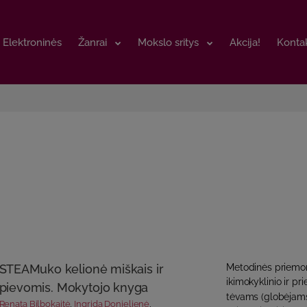
Elektroninės
Elektroninės
Žanrai
Žanrai
Mokslo sritys
Mokslo sritys
Akcija!
Akcija!
Kontak
Kontak
STEAMuko kelionė miškais ir
Metodinės priemon
ikimokyklinio ir p
pievomis. Mokytojo knyga
tėvams (globėjams)
Renata Bilbokaitė
,
Ingrida Donielienė
,