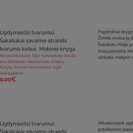
Ugdymas(is) tvarumui.
Pagrindiniai knygos
Žemės evoliuciją i
Šakaliukai savaime atranda
Šakaliukų misija y
tvarumo kelius. Mokinio knyga
mūsų planetos išsa
Renata Bilbokaitė
,
Eglė Ivanauskaitė-Rimšė
,
užduotis mokytis s
Ieva Bilbokaitė-Skiauterienė
,
Kristina
Rūdytė
,
Ernesta Petrauskienė
,
Eglė
Galkauskienė
0.00€
Ugdymas(is) tvarumui.
Aktualizuojant ug
pateikiamos papil
Šakaliukai savaime atranda