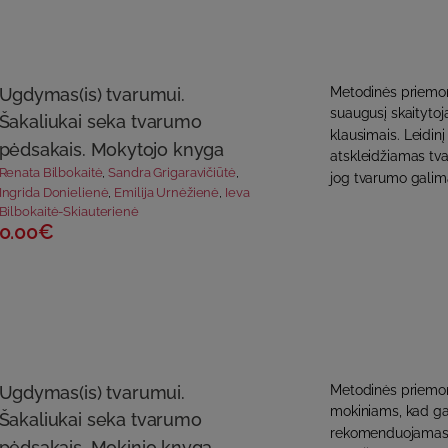
Ugdymas(is) tvarumui.
Metodinės priemon
suaugusį skaitytoją
Šakaliukai seka tvarumo
klausimais. Leidin
pėdsakais. Mokytojo knyga
atskleidžiamas tva
Renata Bilbokaitė
,
Sandra Grigaravičiūtė
,
jog tvarumo galima 
Ingrida Donielienė
,
Emilija Urnėžienė
,
Ieva
Bilbokaitė-Skiauterienė
0.00€
Ugdymas(is) tvarumui.
Metodinės priemon
mokiniams, kad gal
Šakaliukai seka tvarumo
rekomenduojamas užd
pėdsakais. Mokinio knyga