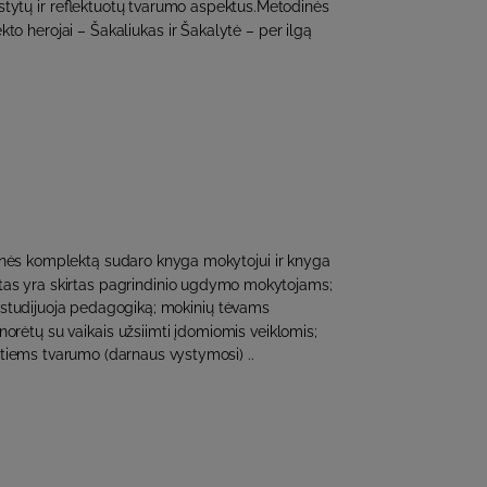
tytų ir reflektuotų tvarumo aspektus.Metodinės
o herojai – Šakaliukas ir Šakalytė – per ilgą
ės komplektą sudaro knyga mokytojui ir knyga
tas yra skirtas pagrindinio ugdymo mokytojams;
 studijuoja pedagogiką; mokinių tėvams
 norėtų su vaikais užsiimti įdomiomis veiklomis;
tiems tvarumo (darnaus vystymosi) ..