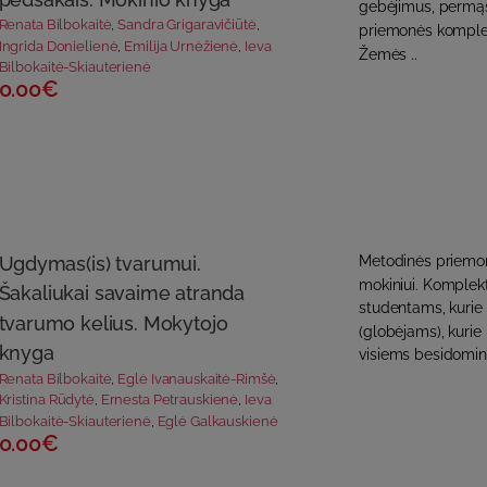
gebėjimus, permąs
Renata Bilbokaitė
,
Sandra Grigaravičiūtė
,
priemonės komplekt
Ingrida Donielienė
,
Emilija Urnėžienė
,
Ieva
Žemės ..
Bilbokaitė-Skiauterienė
0.00€
Ugdymas(is) tvarumui.
Metodinės priemon
mokiniui. Komplek
Šakaliukai savaime atranda
studentams, kurie
tvarumo kelius. Mokytojo
(globėjams), kurie
knyga
visiems besidomin
Renata Bilbokaitė
,
Eglė Ivanauskaitė-Rimšė
,
Kristina Rūdytė
,
Ernesta Petrauskienė
,
Ieva
Bilbokaitė-Skiauterienė
,
Eglė Galkauskienė
0.00€