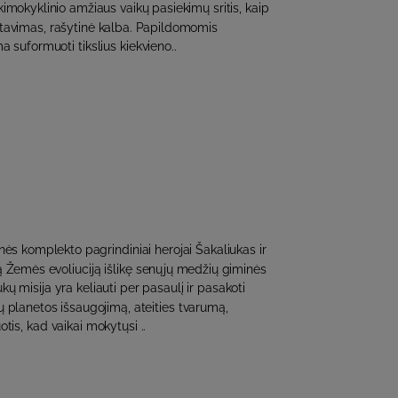
kimokyklinio amžiaus vaikų pasiekimų sritis, kaip
atavimas, rašytinė kalba. Papildomomis
a suformuoti tikslius kiekvieno..
s komplekto pagrindiniai herojai Šakaliukas ir
ą Žemės evoliuciją išlikę senųjų medžių giminės
ukų misija yra keliauti per pasaulį ir pasakoti
 planetos išsaugojimą, ateities tvarumą,
tis, kad vaikai mokytųsi ..