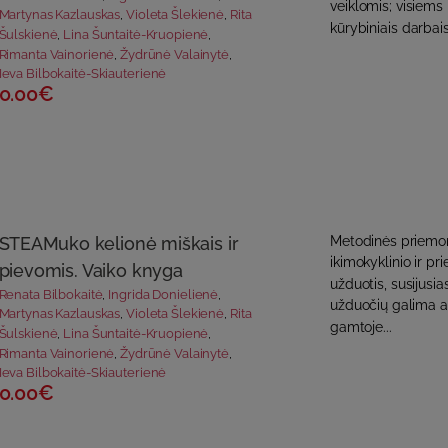
veiklomis; visiems
Martynas Kazlauskas
,
Violeta Šlekienė
,
Rita
kūrybiniais darbais,
Šulskienė
,
Lina Šuntaitė-Kruopienė
,
Rimanta Vainorienė
,
Žydrūnė Valainytė
,
Ieva Bilbokaitė-Skiauterienė
0.00€
STEAMuko kelionė miškais ir
Metodinės priemon
ikimokyklinio ir p
pievomis. Vaiko knyga
užduotis, susijusia
Renata Bilbokaitė
,
Ingrida Donielienė
,
užduočių galima at
Martynas Kazlauskas
,
Violeta Šlekienė
,
Rita
gamtoje...
Šulskienė
,
Lina Šuntaitė-Kruopienė
,
Rimanta Vainorienė
,
Žydrūnė Valainytė
,
Ieva Bilbokaitė-Skiauterienė
0.00€