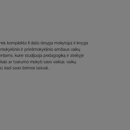
ės komplekto II dalis (knyga mokytojui ir knyga
ikimokyklinio ir priešmokyklinio amžiaus vaikų
tams, kurie studijuoja pedagogiką ir ateityje
aikais ar tvarumo mokyti savo vaikus; vaikų
, kad savo šeimos laisval..