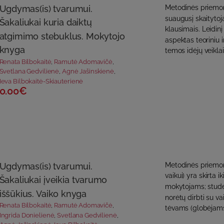
Ugdymas(is) tvarumui.
Metodinės priemon
suaugusį skaitytoją
Šakaliukai kuria daiktų
klausimais. Leidin
atgimimo stebuklus. Mokytojo
aspektas teoriniu i
knyga
temos idėjų veiklai 
Renata Bilbokaitė
,
Ramutė Adomavičė
,
Svetlana Gedvilienė
,
Agnė Jašinskienė
,
Ieva Bilbokaitė-Skiauterienė
0.00€
Ugdymas(is) tvarumui.
Metodinės priemonė
vaikui) yra skirta 
Šakaliukai įveikia tvarumo
mokytojams; studen
iššūkius. Vaiko knyga
norėtų dirbti su v
Renata Bilbokaitė
,
Ramutė Adomavičė
,
tėvams (globėjams)
Ingrida Donielienė
,
Svetlana Gedvilienė
,