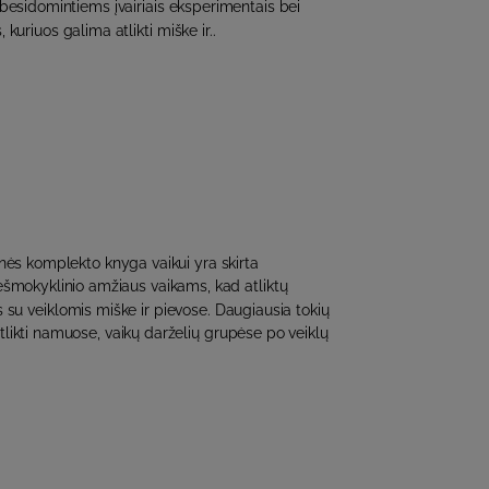
 besidomintiems įvairiais eksperimentais bei
 kuriuos galima atlikti miške ir..
ės komplekto knyga vaikui yra skirta
riešmokyklinio amžiaus vaikams, kad atliktų
s su veiklomis miške ir pievose. Daugiausia tokių
likti namuose, vaikų darželių grupėse po veiklų