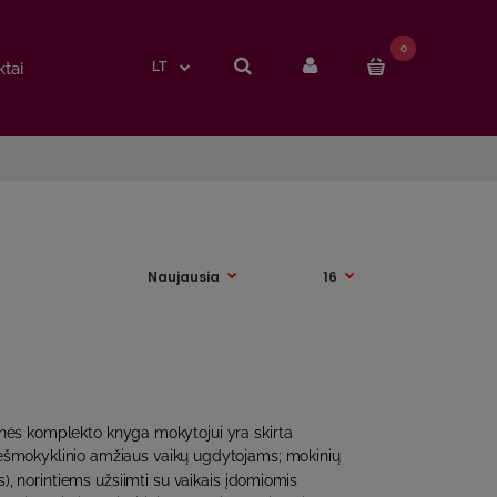
0
0
tai
tai
LT
LT
ės komplekto knyga mokytojui yra skirta
riešmokyklinio amžiaus vaikų ugdytojams; mokinių
, norintiems užsiimti su vaikais įdomiomis