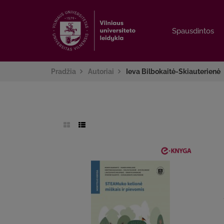
Spausdintos
Spausdintos
Pradžia
Autoriai
Ieva Bilbokaitė-Skiauterienė