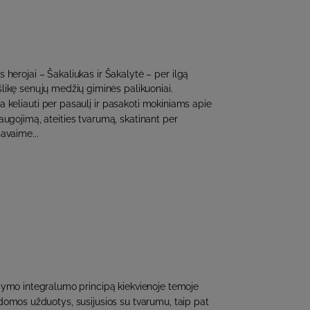
 herojai – Šakaliukas ir Šakalytė – per ilgą
šlikę senųjų medžių giminės palikuoniai.
ra keliauti per pasaulį ir pasakoti mokiniams apie
ugojimą, ateities tvarumą, skatinant per
avaime...
dymo integralumo principą kiekvienoje temoje
domos užduotys, susijusios su tvarumu, taip pat