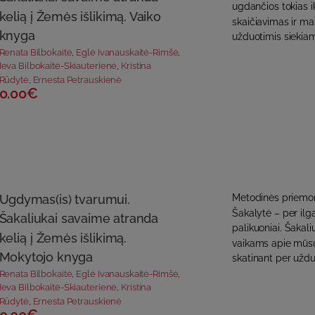
ugdančios tokias i
kelią į Žemės išlikimą. Vaiko
skaičiavimas ir m
knyga
užduotimis siekiam
Renata Bilbokaitė
,
Eglė Ivanauskaitė-Rimšė
,
Ieva Bilbokaitė-Skiauterienė
,
Kristina
Rūdytė
,
Ernesta Petrauskienė
0.00€
Ugdymas(is) tvarumui.
Metodinės priemonė
Šakalytė – per ilg
Šakaliukai savaime atranda
palikuoniai. Šakali
kelią į Žemės išlikimą.
vaikams apie mūsų
Mokytojo knyga
skatinant per užduo
Renata Bilbokaitė
,
Eglė Ivanauskaitė-Rimšė
,
Ieva Bilbokaitė-Skiauterienė
,
Kristina
Rūdytė
,
Ernesta Petrauskienė