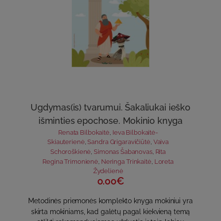
Ugdymas(is) tvarumui. Šakaliukai ieško
išminties epochose. Mokinio knyga
Renata Bilbokaitė
,
Ieva Bilbokaitė-
Skiauterienė
,
Sandra Grigaravičiūtė
,
Vaiva
Schoroškienė
,
Simonas Šabanovas
,
Rita
Regina Trimonienė
,
Neringa Trinkaitė
,
Loreta
Žydelienė
0.00€
Metodinės priemonės komplekto knyga mokiniui yra
skirta mokiniams, kad galėtų pagal kiekvieną temą