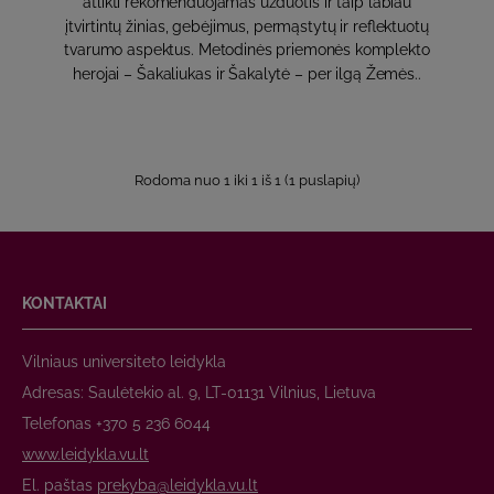
atlikti rekomenduojamas užduotis ir taip labiau
įtvirtintų žinias, gebėjimus, permąstytų ir reflektuotų
tvarumo aspektus. Metodinės priemonės komplekto
herojai – Šakaliukas ir Šakalytė – per ilgą Žemės..
Rodoma nuo 1 iki 1 iš 1 (1 puslapių)
KONTAKTAI
Vilniaus universiteto leidykla
Adresas: Saulėtekio al. 9, LT-01131 Vilnius, Lietuva
Telefonas +370 5 236 6044
www.leidykla.vu.lt
El. paštas
prekyba@leidykla.vu.lt