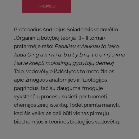
Profesorius Andriejus Sniadeckis vadovėlio
„Organinių būtybių teorija“ (I–III tomai)
pratarmėje rašo:
Pagaliau sulaukiau to laiko,
kada O r g a n i n i ų b ū t y b i ų t e o r i j a ima
į save kreipti mokslingų gydytojų dėmesį
.
Taip, vadovėlyje išdėstytos to meto žinios
apie žmogaus anatomijos ir fiziologijos
pagrindus, tačiau dauguma žmoguje
vykstančių procesų susieti per tuometį
chemijos žinių išteklių. Todėl priimta manyti,
kad šis veikalas gali būti vienas pirmųjų
biochemijos ir teorinės biologijos vadovėlių.