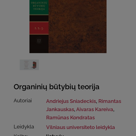
Organinių būtybių teorija
Autoriai
Andriejus Sniadeckis
,
Rimantas
Jankauskas
,
Aivaras Kareiva
,
Ramūnas Kondratas
Leidykla
Vilniaus universiteto leidykla