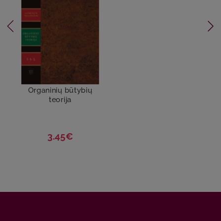
Organinių būtybių
teorija
3.45€