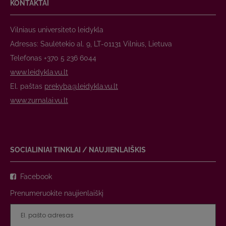
KONTAKTAI
Vilniaus universiteto leidykla
Adresas: Saulėtekio al. 9, LT-01131 Vilnius, Lietuva
Telefonas +370 5 236 6044
www.leidykla.vu.lt
El. paštas
prekyba@leidykla.vu.lt
www.zurnalai.vu.lt
SOCIALINIAI TINKLAI / NAUJIENLAIŠKIS
Facebook
Prenumeruokite naujienlaiškį