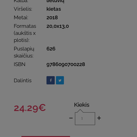
Kalba:
lietuvių
Viršelis:
kietas
Metai:
2018
Formatas
20,0x13,0
(aukštis x
plotis):
Puslapių
626
skaičius:
ISBN
9786090700228
Dalintis
Kiekis
24.29€
-
+