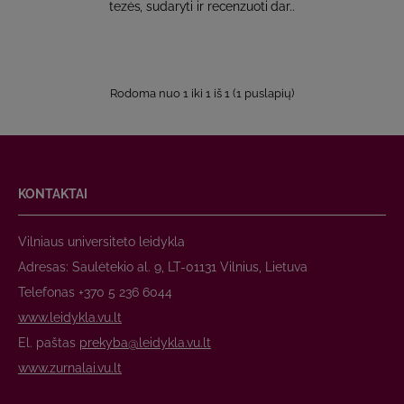
tezės, sudaryti ir recenzuoti dar..
Rodoma nuo 1 iki 1 iš 1 (1 puslapių)
KONTAKTAI
Vilniaus universiteto leidykla
Adresas: Saulėtekio al. 9, LT-01131 Vilnius, Lietuva
Telefonas +370 5 236 6044
www.leidykla.vu.lt
El. paštas
prekyba@leidykla.vu.lt
www.zurnalai.vu.lt