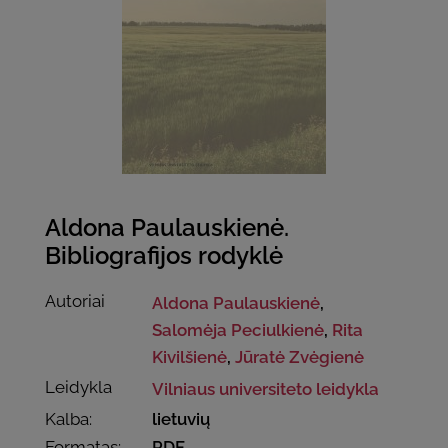
Aldona Paulauskienė.
Bibliografijos rodyklė
Autoriai
Aldona Paulauskienė
,
Salomėja Peciulkienė
,
Rita
Kivilšienė
,
Jūratė Zvėgienė
Leidykla
Vilniaus universiteto leidykla
Kalba:
lietuvių
Formatas:
PDF