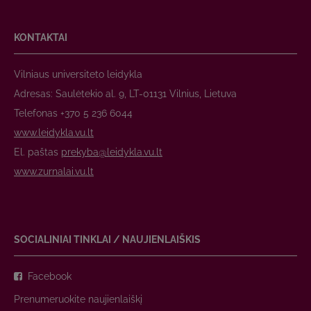
KONTAKTAI
Vilniaus universiteto leidykla
Adresas: Saulėtekio al. 9, LT-01131 Vilnius, Lietuva
Telefonas +370 5 236 6044
www.leidykla.vu.lt
El. paštas
prekyba@leidykla.vu.lt
www.zurnalai.vu.lt
SOCIALINIAI TINKLAI / NAUJIENLAIŠKIS
Facebook
Prenumeruokite naujienlaiškį