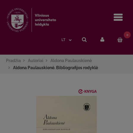
Navi
0
LT
Pradžia
Autoriai
Aldona Paulauskienė
Aldona Paulauskienė. Bibliografijos rodyklė