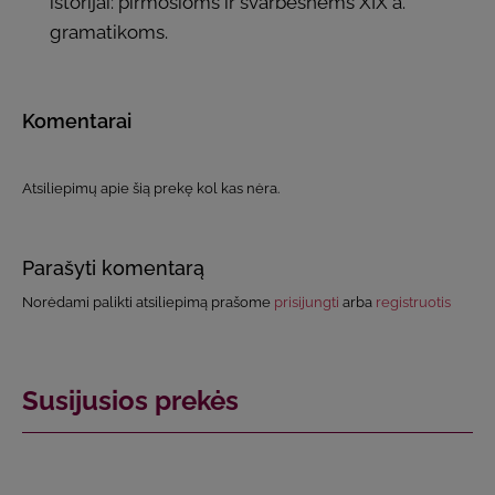
istorijai: pirmosioms ir svarbesnėms XIX a.
gramatikoms.
Komentarai
Atsiliepimų apie šią prekę kol kas nėra.
Parašyti komentarą
Norėdami palikti atsiliepimą prašome
prisijungti
arba
registruotis
Susijusios prekės