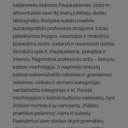
kalbininkės Aldonos Paulauskienės, 2020 m.
atšventusios savo 85 metų jubiliejų, darbų
bibliografija. Rodyklę sudaro įvadinis
autobiografinis profesorės straipsnis, toliau
pateikiamos knygos, recenzijos ir mokslinių
pranešimų tezės, sudaryti ir recenzuoti darbai,
literatūra apie A. Paulauskienę, pokalbiai ir
interviu. Pagrindinė profesorės sritis – lietuvių
kalbos morfologija. Ji nagrinėjo lietuvių
kalbos veiksmažodžio leksines ir gramatines
reikšmes, veikslo ir asmens kategorijas,
vardažodžio kategorijas ir kt. Parašė
morfologijos ir kalbos kultūros vadovėlių, tyrė
žodyno normas ir jų vartoseną. „Kalbos
praktikos patarimų“ viena iš autorių.
Paskutinius savo darbus skyrė gramatikų