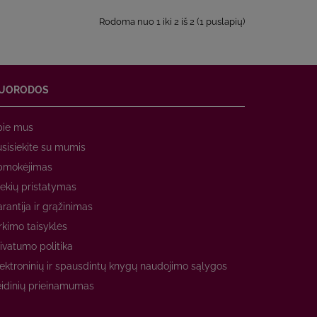
Rodoma nuo 1 iki 2 iš 2 (1 puslapių)
UORODOS
pie mus
sisiekite su mumis
pmokėjimas
ekių pristatymas
rantija ir grąžinimas
rkimo taisyklės
ivatumo politika
ektroninių ir spausdintų knygų naudojimo sąlygos
idinių prieinamumas