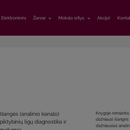
Elektroninės
Elektroninės
Žanrai
Žanrai
Mokslo sritys
Mokslo sritys
Akcija!
Akcija!
Kontak
Kontak
Išangės (analinio kanalo)
Knygoje remiantis
dažniausi išangės (
piktybinių ligų diagnostika ir
dažniausias analini
gydymas