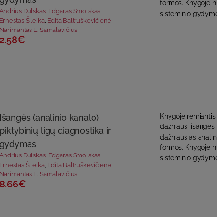
formos. Knygoje n
Andrius Dulskas
,
Edgaras Smolskas
,
sisteminio gydymo
Ernestas Šileika
,
Edita Baltruškevičienė
,
Narimantas E. Samalavičius
2.58€
Išangės (analinio kanalo)
Knygoje remiantis
dažniausi išangės (
piktybinių ligų diagnostika ir
dažniausias analini
gydymas
formos. Knygoje n
Andrius Dulskas
,
Edgaras Smolskas
,
sisteminio gydymo
Ernestas Šileika
,
Edita Baltruškevičienė
,
Narimantas E. Samalavičius
8.66€