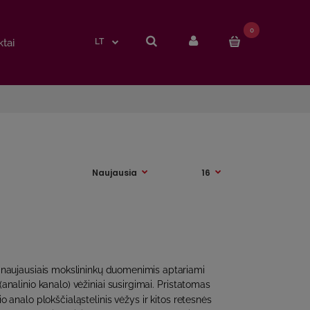
0
0
tai
tai
LT
LT
 naujausiais mokslininkų duomenimis aptariami
analinio kanalo) vėžiniai susirgimai. Pristatomas
o analo plokščialąstelinis vėžys ir kitos retesnės