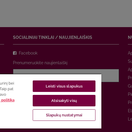
SOCIALINIAI TINKLAI / NAUJIENLAIŠKIS
N
Facebook
A
Su
Prenumeruokite naujienlaiškį
A
Pr
rinį bei
Ga
Leisti visus slapukus
Sutinku su
privatumo politika
Taip pat
Pi
savo
politika
Atsisakyti visų
PRENUMERUOTI
Pr
El
Slapukų nustatymai
Le