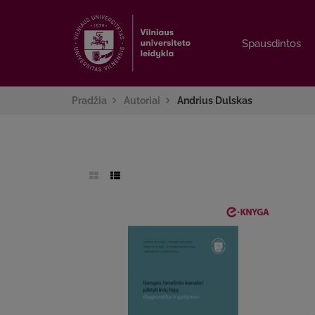
Spausdintos
Spausdintos
Pradžia
Autoriai
Andrius Dulskas