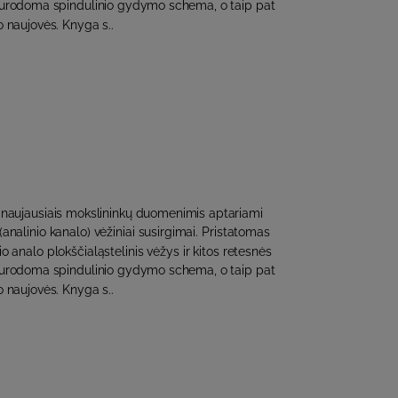
urodoma spindulinio gydymo schema, o taip pat
 naujovės. Knyga s..
 naujausiais mokslininkų duomenimis aptariami
analinio kanalo) vėžiniai susirgimai. Pristatomas
o analo plokščialąstelinis vėžys ir kitos retesnės
urodoma spindulinio gydymo schema, o taip pat
 naujovės. Knyga s..