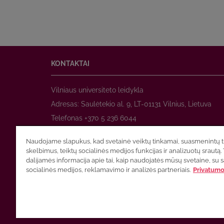
KONTAKTAI
Vilniaus universiteto leidykla
Adresas: Saulėtekio al. 9, LT-01131 Vilnius, Lietuva
Telefonas +370 5 236 6044
www.leidykla.vu.lt
Naudojame slapukus, kad svetainė veiktų tinkamai, suasmenintų tu
El. paštas
prekyba@leidykla.vu.lt
skelbimus, teiktų socialinės medijos funkcijas ir analizuotų srautą. 
www.zurnalai.vu.lt
dalijamės informacija apie tai, kaip naudojatės mūsų svetaine, su 
socialinės medijos, reklamavimo ir analizės partneriais.
Privatumo 