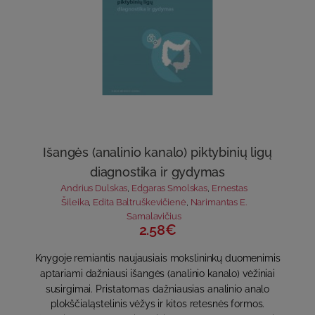
Išangės (analinio kanalo) piktybinių ligų
diagnostika ir gydymas
Andrius Dulskas
,
Edgaras Smolskas
,
Ernestas
Šileika
,
Edita Baltruškevičienė
,
Narimantas E.
Samalavičius
2.58€
Knygoje remiantis naujausiais mokslininkų duomenimis
aptariami dažniausi išangės (analinio kanalo) vėžiniai
susirgimai. Pristatomas dažniausias analinio analo
plokščialąstelinis vėžys ir kitos retesnės formos.