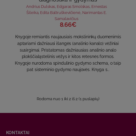
Andrius Dulskas
,
Edgaras Smolskas
,
Ernestas
Šileika
,
Edita Baltruškevičienė
,
Narimantas E.
Samalavičius
8.66€
Knygoje remiantis naujausiais mokslininkų duomenimis
aptariami dažniausi išangės (analinio kanalo) vėžiniai
susirgimai. Pristatomas dažniausias analinio analo
plokščialąstelinis vėžys ir kitos retesnės formos.
Knygoje nurodoma spindulinio gydymo schema, o taip
pat sisteminio gydymo naujovės. Knyga s..
Rodoma nuo 1 iki 2 iš 2 (1 puslapių)
KONTAKTAI