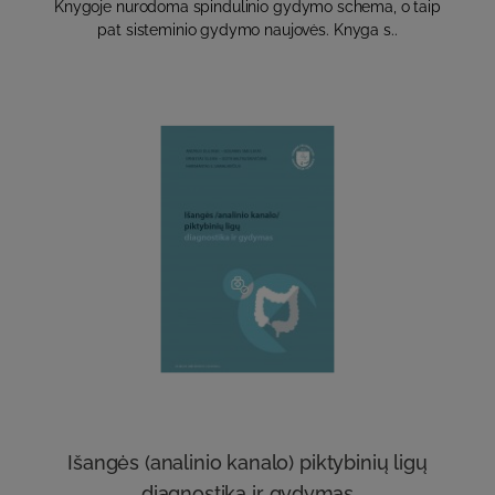
Knygoje nurodoma spindulinio gydymo schema, o taip
pat sisteminio gydymo naujovės. Knyga s..
Išangės (analinio kanalo) piktybinių ligų
diagnostika ir gydymas