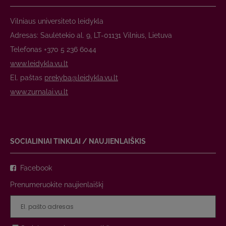
Vilniaus universiteto leidykla
Adresas: Saulėtekio al. 9, LT-01131 Vilnius, Lietuva
Telefonas +370 5 236 6044
www.leidykla.vu.lt
El. paštas
prekyba@leidykla.vu.lt
www.zurnalai.vu.lt
SOCIALINIAI TINKLAI / NAUJIENLAIŠKIS
Facebook
Prenumeruokite naujienlaiškį