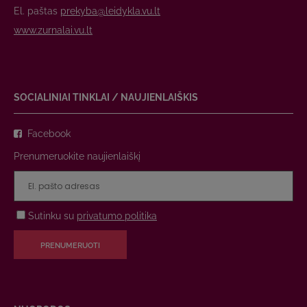
El. paštas
prekyba@leidykla.vu.lt
www.zurnalai.vu.lt
SOCIALINIAI TINKLAI / NAUJIENLAIŠKIS
Facebook
Prenumeruokite naujienlaiškį
Sutinku su
privatumo politika
PRENUMERUOTI