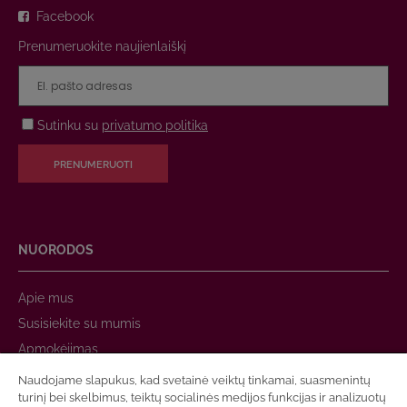
Facebook
Prenumeruokite naujienlaiškį
Sutinku su
privatumo politika
PRENUMERUOTI
NUORODOS
Apie mus
Susisiekite su mumis
Apmokėjimas
Prekių pristatymas
Naudojame slapukus, kad svetainė veiktų tinkamai, suasmenintų
turinį bei skelbimus, teiktų socialinės medijos funkcijas ir analizuotų
Garantija ir grąžinimas