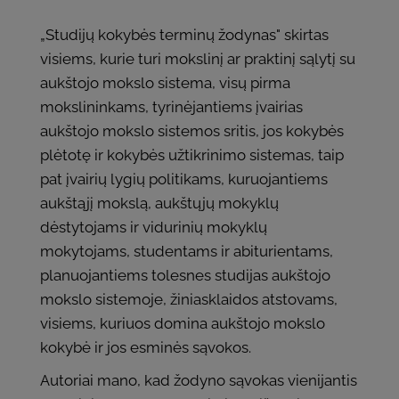
„Studijų kokybės terminų žodynas" skirtas
visiems, kurie turi mokslinį ar praktinį sąlytį su
aukštojo mokslo sistema, visų pirma
mokslininkams, tyrinėjantiems įvairias
aukštojo mokslo sistemos sritis, jos kokybės
plėtotę ir kokybės užtikrinimo sistemas, taip
pat įvairių lygių politikams, kuruojantiems
aukštąjį mokslą, aukštųjų mokyklų
dėstytojams ir vidurinių mokyklų
mokytojams, studentams ir abiturientams,
planuojantiems tolesnes studijas aukštojo
mokslo sistemoje, žiniasklaidos atstovams,
visiems, kuriuos domina aukštojo mokslo
kokybė ir jos esminės sąvokos.
Autoriai mano, kad žodyno sąvokas vienijantis