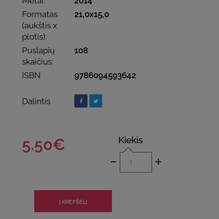
Metai:
2014
Formatas
21,0x15,0
(aukštis x
plotis):
Puslapių
108
skaičius:
ISBN
9786094593642
Dalintis
Kiekis
5.50€
-
+