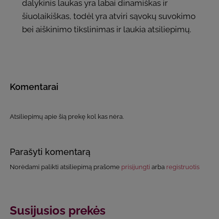
dalykinis laukas yra labai dinamiškas ir
šiuolaikiškas, todėl yra atviri sąvokų suvokimo
bei aiškinimo tikslinimas ir laukia atsiliepimų.
Komentarai
Atsiliepimų apie šią prekę kol kas nėra.
Parašyti komentarą
Norėdami palikti atsiliepimą prašome
prisijungti
arba
registruotis
Susijusios prekės