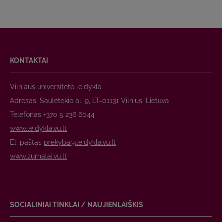
KONTAKTAI
Vilniaus universiteto leidykla
Adresas: Saulėtekio al. 9, LT-01131 Vilnius, Lietuva
Telefonas +370 5 236 6044
www.leidykla.vu.lt
El. paštas
prekyba@leidykla.vu.lt
www.zurnalai.vu.lt
SOCIALINIAI TINKLAI / NAUJIENLAIŠKIS