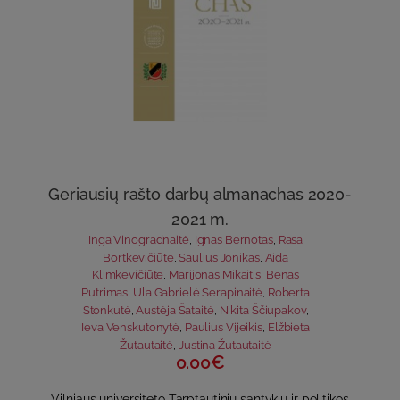
Geriausių rašto darbų almanachas 2020-
2021 m.
Inga Vinogradnaitė
,
Ignas Bernotas
,
Rasa
Bortkevičiūtė
,
Saulius Jonikas
,
Aida
Klimkevičiūtė
,
Marijonas Mikaitis
,
Benas
Putrimas
,
Ula Gabrielė Serapinaitė
,
Roberta
Stonkutė
,
Austėja Šataitė
,
Nikita Ščiupakov
,
Ieva Venskutonytė
,
Paulius Vijeikis
,
Elžbieta
Žutautaitė
,
Justina Žutautaitė
0.00€
Vilniaus universiteto Tarptautinių santykių ir politikos