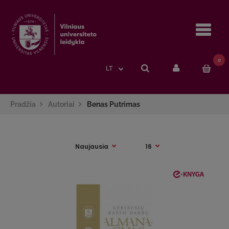
Navi
0
LT
Pradžia
Autoriai
Benas Putrimas