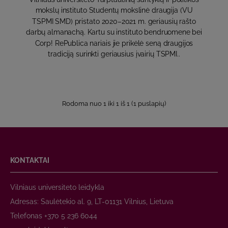
mokslų instituto Studentų mokslinė draugija (VU
TSPMI SMD) pristato 2020–2021 m. geriausių rašto
darbų almanachą. Kartu su instituto bendruomene bei
Corp! RePublica nariais jie prikėlė seną draugijos
tradiciją surinkti geriausius įvairių TSPMI..
Rodoma nuo 1 iki 1 iš 1 (1 puslapių)
KONTAKTAI
Vilniaus universiteto leidykla
Adresas: Saulėtekio al. 9, LT-01131 Vilnius, Lietuva
Telefonas +370 5 236 6044