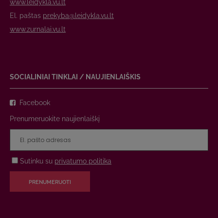
www.leidykla.vu.lt
El. paštas
prekyba@leidykla.vu.lt
www.zurnalai.vu.lt
SOCIALINIAI TINKLAI / NAUJIENLAIŠKIS
Facebook
Prenumeruokite naujienlaiškį
Sutinku su
privatumo politika
PRENUMERUOTI