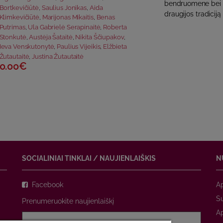
bendruomene bei Co
Bortkevičiūtė
,
Saulius Jonikas
,
Aida
draugijos tradiciją 
Klimkevičiūtė
,
Marijonas Mikaitis
,
Benas
Putrimas
,
Ula Gabrielė Serapinaitė
,
Roberta
Stonkutė
,
Austėja Šataitė
,
Nikita Ščiupakov
,
Ieva Venskutonytė
,
Paulius Vijeikis
,
Elžbieta
Žutautaitė
,
Justina Žutautaitė
0.00€
SOCIALINIAI TINKLAI / NAUJIENLAIŠKIS
N
Facebook
A
Su
Prenumeruokite naujienlaiškį
A