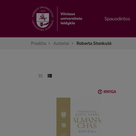
Spausdintos
Spausdintos
Pradžia
Autoriai
Roberta Stonkutė