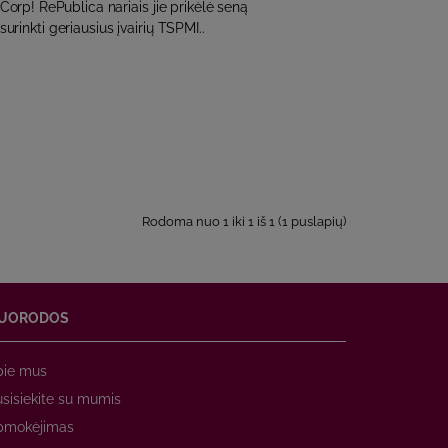
rp! RePublica nariais jie prikėlė seną
surinkti geriausius įvairių TSPMI..
Rodoma nuo 1 iki 1 iš 1 (1 puslapių)
UORODOS
pie mus
sisiekite su mumis
pmokėjimas