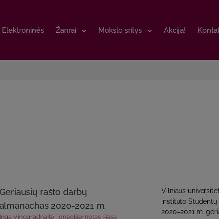
Elektroninės
Elektroninės
Žanrai
Žanrai
Mokslo sritys
Mokslo sritys
Akcija!
Akcija!
Kontak
Kontak
Geriausių rašto darbų
Vilniaus universite
instituto Student
almanachas 2020-2021 m.
2020–2021 m. geria
Inga Vinogradnaitė
,
Ignas Bernotas
,
Rasa