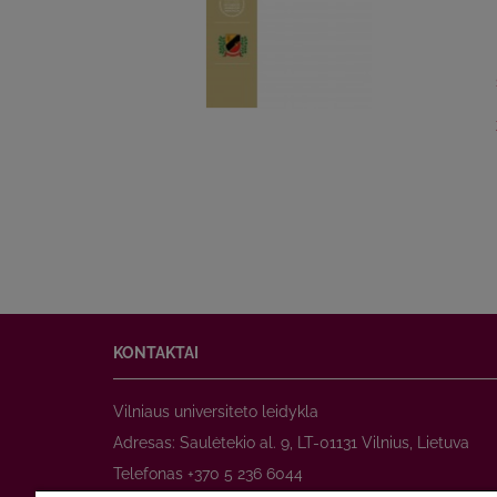
KONTAKTAI
Vilniaus universiteto leidykla
Adresas: Saulėtekio al. 9, LT-01131 Vilnius, Lietuva
Telefonas +370 5 236 6044