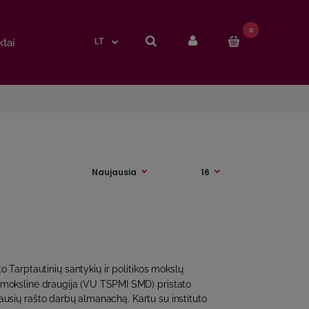
0
0
tai
tai
LT
LT
to Tarptautinių santykių ir politikos mokslų
ų mokslinė draugija (VU TSPMI SMD) pristato
usių rašto darbų almanachą. Kartu su instituto