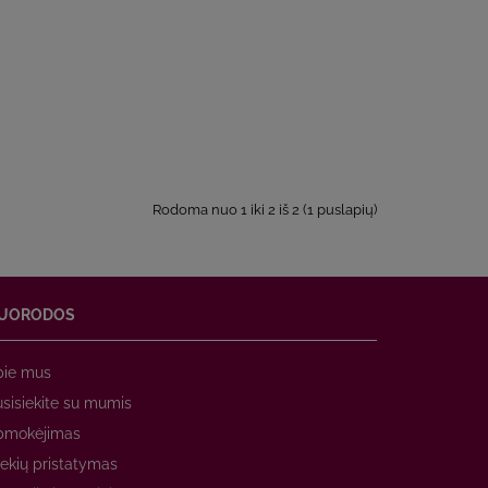
Rodoma nuo 1 iki 2 iš 2 (1 puslapių)
UORODOS
pie mus
sisiekite su mumis
pmokėjimas
ekių pristatymas