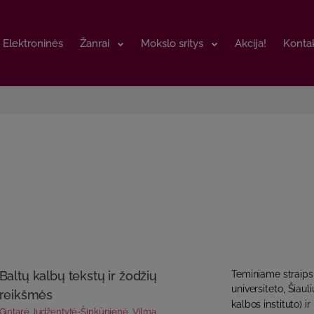
Elektroninės
Elektroninės
Žanrai
Žanrai
Mokslo sritys
Mokslo sritys
Akcija!
Akcija!
Kontak
Kontak
Baltų kalbų tekstų ir žodžių
Teminiame straipsn
universiteto, Šiauli
reikšmės
kalbos instituto) ir 
Gintarė Judžentytė-Šinkūnienė
,
Vilma