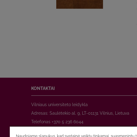
KONTAKTAI
Vilniaus universiteto leidykla
Adresas: Saulėtekio al. 9, LT-01131 Vilnius, Lietuva
Telefonas +370 5 236 6044
www.leidykla.vu.lt
Naudojame slapukus, kad svetainė veiktų tinkamai, suasmenintų tu