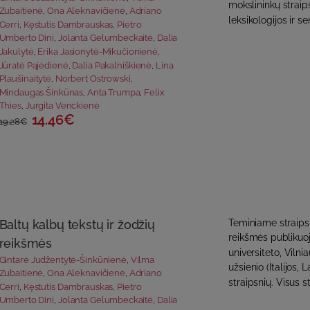
mokslininkų straips
Zubaitienė
,
Ona Aleknavičienė
,
Adriano
leksikologijos ir se
Cerri
,
Kęstutis Dambrauskas
,
Pietro
Umberto Dini
,
Jolanta Gelumbeckaitė
,
Dalia
Jakulytė
,
Erika Jasionytė-Mikučionienė
,
Jūratė Pajėdienė
,
Dalia Pakalniškienė
,
Lina
Plaušinaitytė
,
Norbert Ostrowski
,
Mindaugas Šinkūnas
,
Anta Trumpa
,
Felix
Thies
,
Jurgita Venckienė
14.46€
19.28€
Baltų kalbų tekstų ir žodžių
Teminiame straipsn
reikšmės publikuoj
reikšmės
universiteto, Vilnia
Gintarė Judžentytė-Šinkūnienė
,
Vilma
užsienio (Italijos, 
Zubaitienė
,
Ona Aleknavičienė
,
Adriano
straipsnių. Visus st
Cerri
,
Kęstutis Dambrauskas
,
Pietro
Umberto Dini
,
Jolanta Gelumbeckaitė
,
Dalia