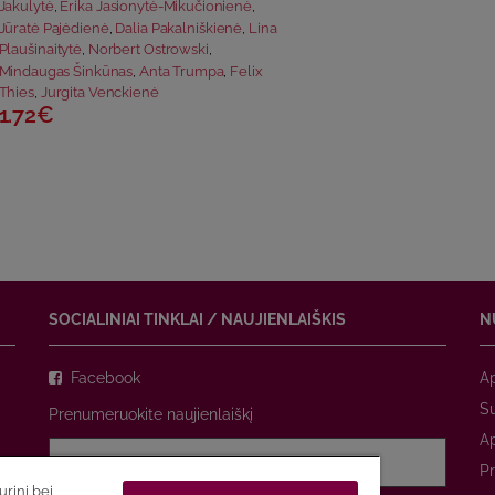
Jakulytė
,
Erika Jasionytė-Mikučionienė
,
Jūratė Pajėdienė
,
Dalia Pakalniškienė
,
Lina
Plaušinaitytė
,
Norbert Ostrowski
,
Mindaugas Šinkūnas
,
Anta Trumpa
,
Felix
Thies
,
Jurgita Venckienė
1.72€
SOCIALINIAI TINKLAI / NAUJIENLAIŠKIS
N
Facebook
A
Su
Prenumeruokite naujienlaiškį
A
Pr
rinį bei