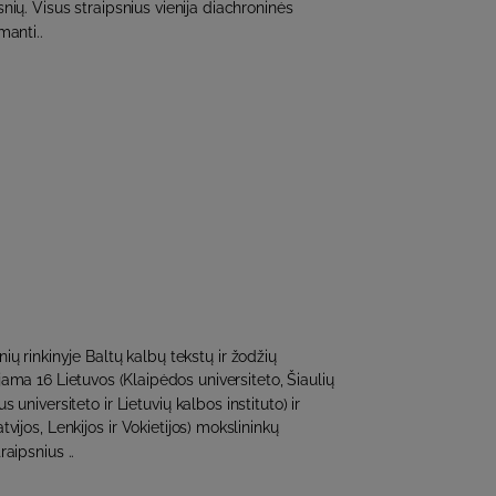
nių. Visus straipsnius vienija diachroninės
manti..
ių rinkinyje Baltų kalbų tekstų ir žodžių
ama 16 Lietuvos (Klaipėdos universiteto, Šiaulių
us universiteto ir Lietuvių kalbos instituto) ir
Latvijos, Lenkijos ir Vokietijos) mokslininkų
raipsnius ..