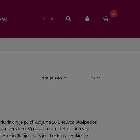
0
0
tai
tai
LT
LT
ių rinkinyje publikuojama 16 Lietuvos (Klaipėdos
ų universiteto, Vilniaus universiteto ir Lietuvių
užsienio (Italijos, Latvijos, Lenkijos ir Vokietijos)