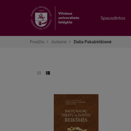
Spausdintos
Spausdintos
Pradžia
Autoriai
Dalia Pakalniškienė