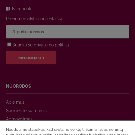
Facebook
Prenumeruokite naujienlaiškį
Sutinku su
privatumo politika
PRENUMERUOTI
NUORODOS
Apie mus
Susisiekite su mumis
Apmokėjimas
Prekių pristatymas
Naudojame slapukus, kad svetainė veiktų tinkamai, suasmenintų