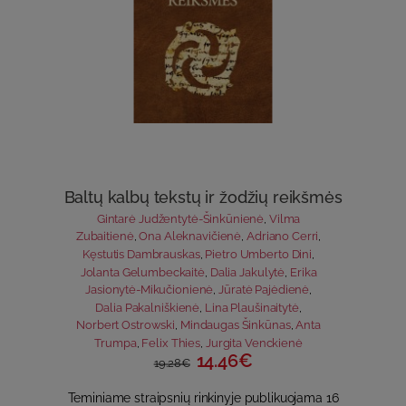
Baltų kalbų tekstų ir žodžių reikšmės
Gintarė Judžentytė-Šinkūnienė
,
Vilma
Zubaitienė
,
Ona Aleknavičienė
,
Adriano Cerri
,
Kęstutis Dambrauskas
,
Pietro Umberto Dini
,
Jolanta Gelumbeckaitė
,
Dalia Jakulytė
,
Erika
Jasionytė-Mikučionienė
,
Jūratė Pajėdienė
,
Dalia Pakalniškienė
,
Lina Plaušinaitytė
,
Norbert Ostrowski
,
Mindaugas Šinkūnas
,
Anta
Trumpa
,
Felix Thies
,
Jurgita Venckienė
14.46€
19.28€
Teminiame straipsnių rinkinyje publikuojama 16