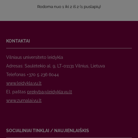
Rodoma nuo 1 iki 2 iš 2 (1 puslapių)
KONTAKTAI
Vilniaus universiteto leidykla
Adresas: Saulėtekio al. 9, LT-01131 Vilnius, Lietuva
Telefonas +370 5 236 6044
www.leidykla.vu.lt
El. paštas
prekyba@leidykla.vu.lt
www.zurnalai.vu.lt
SOCIALINIAI TINKLAI / NAUJIENLAIŠKIS