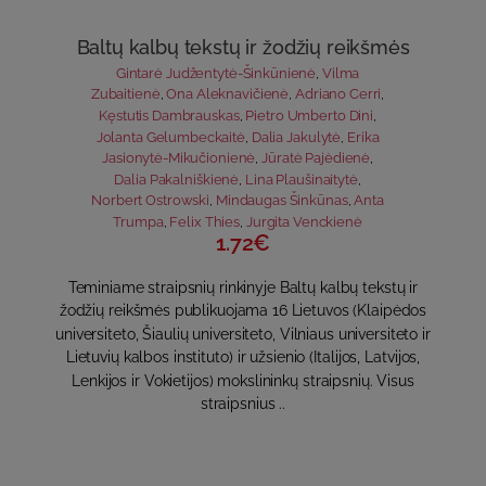
Baltų kalbų tekstų ir žodžių reikšmės
Gintarė Judžentytė-Šinkūnienė
,
Vilma
Zubaitienė
,
Ona Aleknavičienė
,
Adriano Cerri
,
Kęstutis Dambrauskas
,
Pietro Umberto Dini
,
Jolanta Gelumbeckaitė
,
Dalia Jakulytė
,
Erika
Jasionytė-Mikučionienė
,
Jūratė Pajėdienė
,
Dalia Pakalniškienė
,
Lina Plaušinaitytė
,
Norbert Ostrowski
,
Mindaugas Šinkūnas
,
Anta
Trumpa
,
Felix Thies
,
Jurgita Venckienė
1.72€
Teminiame straipsnių rinkinyje Baltų kalbų tekstų ir
žodžių reikšmės publikuojama 16 Lietuvos (Klaipėdos
universiteto, Šiaulių universiteto, Vilniaus universiteto ir
Lietuvių kalbos instituto) ir užsienio (Italijos, Latvijos,
Lenkijos ir Vokietijos) mokslininkų straipsnių. Visus
straipsnius ..