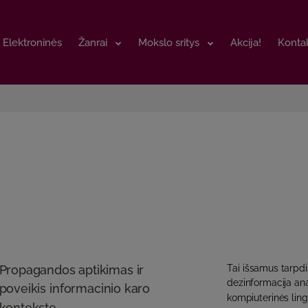
Elektroninės
Elektroninės
Žanrai
Žanrai
Mokslo sritys
Mokslo sritys
Akcija!
Akcija!
Kontak
Kontak
Propagandos aptikimas ir
Tai išsamus tarpdi
dezinformacija ana
poveikis informacinio karo
kompiuterinės ling
kontekste