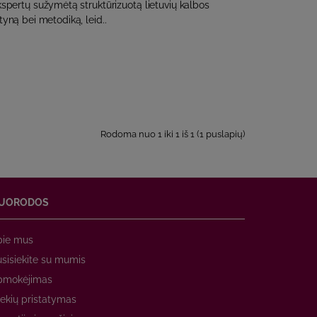
ekspertų sužymėtą struktūrizuotą lietuvių kalbos
yną bei metodiką, leid..
Rodoma nuo 1 iki 1 iš 1 (1 puslapių)
UORODOS
pie mus
sisiekite su mumis
pmokėjimas
ekių pristatymas