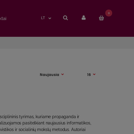
0
0
tai
tai
LT
LT
sciplininis tyrimas, kuriame propaganda ir
lizuojamos pasitelkiant naujausius informatikos,
vistikos ir socialinių mokslų metodus. Autoriai