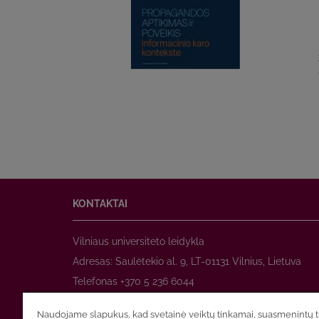
KONTAKTAI
Vilniaus universiteto leidykla
Adresas: Saulėtekio al. 9, LT-01131 Vilnius, Lietuva
Telefonas +370 5 236 6044
www.leidykla.vu.lt
Naudojame slapukus, kad svetainė veiktų tinkamai, suasmenintų tu