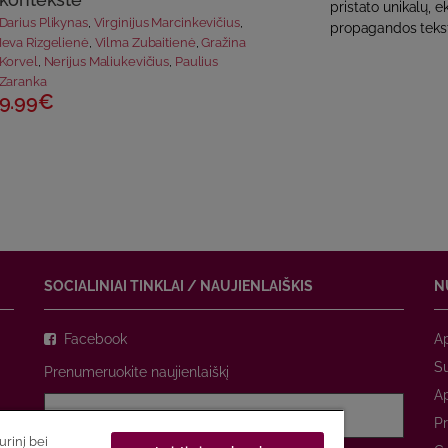
pristato unikalų, 
Darius Plikynas
,
Virginijus Marcinkevičius
,
propagandos tekst
Ieva Rizgelienė
,
Vilma Zubaitienė
,
Gražina
Korvel
,
Nerijus Maliukevičius
,
Paulius
Zaranka
9.99€
SOCIALINIAI TINKLAI / NAUJIENLAIŠKIS
N
Facebook
A
Su
Prenumeruokite naujienlaiškį
A
Pr
rinį bei