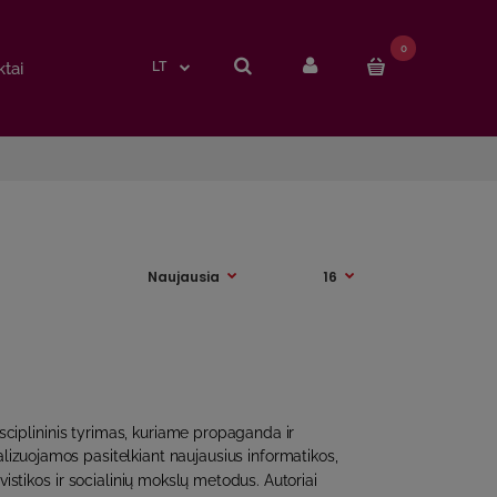
0
0
tai
tai
LT
LT
sciplininis tyrimas, kuriame propaganda ir
lizuojamos pasitelkiant naujausius informatikos,
vistikos ir socialinių mokslų metodus. Autoriai