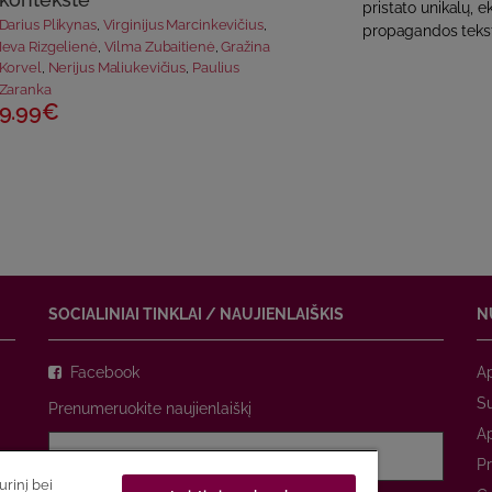
pristato unikalų, 
Darius Plikynas
,
Virginijus Marcinkevičius
,
propagandos tekst
Ieva Rizgelienė
,
Vilma Zubaitienė
,
Gražina
Korvel
,
Nerijus Maliukevičius
,
Paulius
Zaranka
9.99€
SOCIALINIAI TINKLAI / NAUJIENLAIŠKIS
N
Facebook
A
Su
Prenumeruokite naujienlaiškį
A
Pr
rinį bei