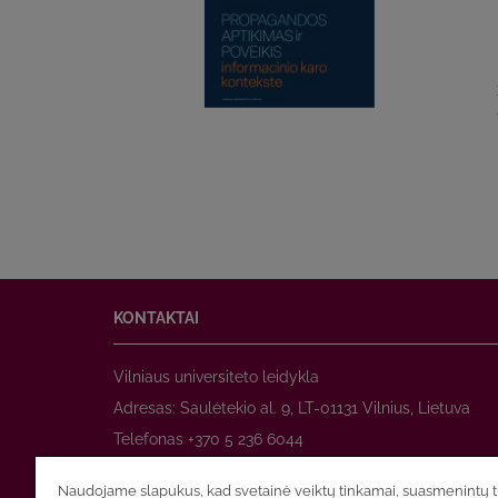
KONTAKTAI
Vilniaus universiteto leidykla
Adresas: Saulėtekio al. 9, LT-01131 Vilnius, Lietuva
Telefonas +370 5 236 6044
www.leidykla.vu.lt
Naudojame slapukus, kad svetainė veiktų tinkamai, suasmenintų tu