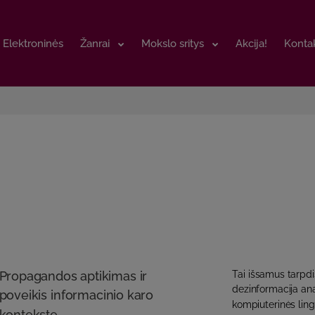
Elektroninės
Elektroninės
Žanrai
Žanrai
Mokslo sritys
Mokslo sritys
Akcija!
Akcija!
Kontak
Kontak
Propagandos aptikimas ir
Tai išsamus tarpdi
dezinformacija ana
poveikis informacinio karo
kompiuterinės ling
kontekste