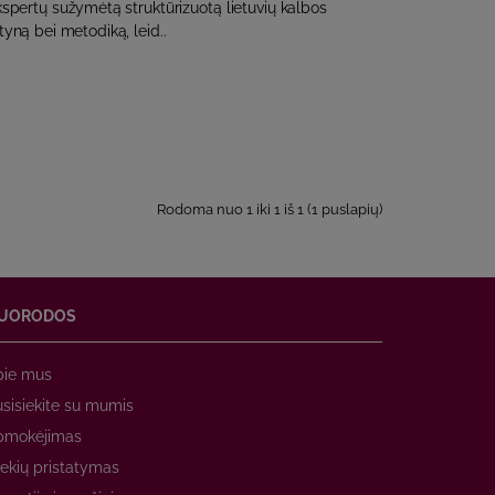
ekspertų sužymėtą struktūrizuotą lietuvių kalbos
yną bei metodiką, leid..
Rodoma nuo 1 iki 1 iš 1 (1 puslapių)
UORODOS
pie mus
sisiekite su mumis
pmokėjimas
ekių pristatymas