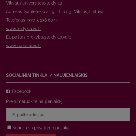
Vilniaus universiteto leidykla
Adresas: Saulėtekio al. 9, LT-01131 Vilnius, Lietuva
Telefonas +370 5 236 6044
www.leidykla.vu.lt
El. paštas
prekyba@leidykla.vu.lt
www.zurnalai.vu.lt
SOCIALINIAI TINKLAI / NAUJIENLAIŠKIS
Facebook
Prenumeruokite naujienlaiškį
Sutinku su
privatumo politika