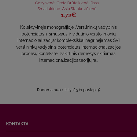
Česynienė
,
Greta Drūteikienė
,
Rasa
Smaliukienė
,
Asta Stankevičienė
1.72€
Kolektyvinėje monografijoje „Verslininkų vadybinis
potencialas ir smulkaus ir vidutinio verslo įmonių
internacionalizacija“ kompleksiškai nagrinėjamas SVĮ
verslininkų vadybinis potencialas internacionalizacijos
procesų kontekste. Išskirtinis dėmesys skiriamas
internacionalizacijos teorijų ra..
Rodoma nuo 1 iki 3 iš 3 (1 puslapių)
KONTAKTAI