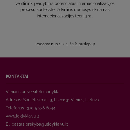
verslininkų vadybinis potencialas internacionalizacijos
procesų kontekste. Išskirtinis dėmesys skiriamas
internacionalizacijos teorijų ra..
Rodoma nuo 1 iki 1 iš 1 (1 puslapių)
KONTAKTAI
Vilniaus universiteto leidykla
Adresas: Saulėtekio al. 9, LT-01131 Vilnius, Lietuva
Telefonas +370 5 236 6044
www.leidykla.vu.lt
El. paštas
prekyba@leidykla.vu.lt