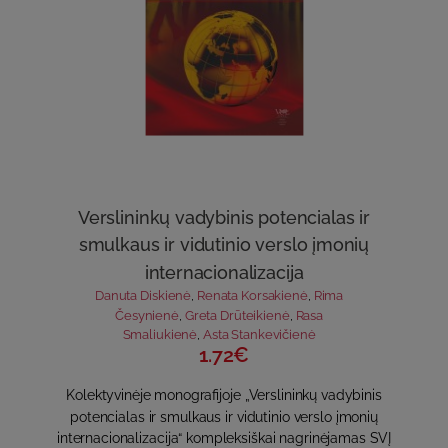
Verslininkų vadybinis potencialas ir
smulkaus ir vidutinio verslo įmonių
internacionalizacija
Danuta Diskienė
,
Renata Korsakienė
,
Rima
Česynienė
,
Greta Drūteikienė
,
Rasa
Smaliukienė
,
Asta Stankevičienė
1.72€
Kolektyvinėje monografijoje „Verslininkų vadybinis
potencialas ir smulkaus ir vidutinio verslo įmonių
internacionalizacija“ kompleksiškai nagrinėjamas SVĮ