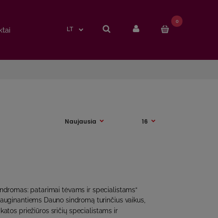
0
0
tai
tai
LT
LT
indromas: patarimai tėvams ir specialistams“
 auginantiems Dauno sindromą turinčius vaikus,
katos priežiūros sričių specialistams ir