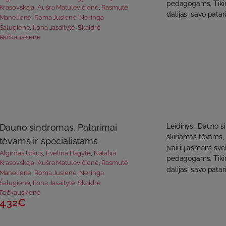
pedagogams. Tikimė
Krasovskaja
,
Aušra Matulevičienė
,
Rasmutė
dalijasi savo patari
Manelienė
,
Roma Jusienė
,
Neringa
Šalugienė
,
Ilona Jasaitytė
,
Skaidrė
Račkauskienė
Dauno sindromas. Patarimai
Leidinys „Dauno s
skiriamas tėvams,
tėvams ir specialistams
įvairių asmens svei
Algirdas Utkus
,
Evelina Dagytė
,
Natalija
pedagogams. Tikimė
Krasovskaja
,
Aušra Matulevičienė
,
Rasmutė
dalijasi savo patari
Manelienė
,
Roma Jusienė
,
Neringa
Šalugienė
,
Ilona Jasaitytė
,
Skaidrė
Račkauskienė
4.32€