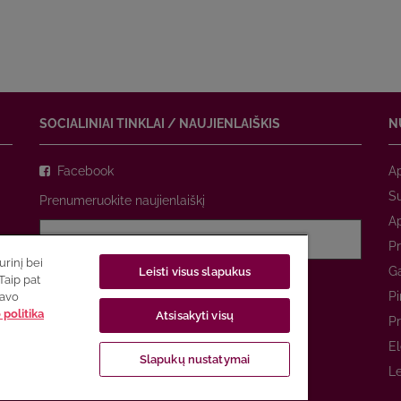
SOCIALINIAI TINKLAI / NAUJIENLAIŠKIS
N
Facebook
A
Su
Prenumeruokite naujienlaiškį
A
Pr
rinį bei
Ga
Leisti visus slapukus
Sutinku su
privatumo politika
Taip pat
Pi
savo
politika
Atsisakyti visų
PRENUMERUOTI
Pr
El
Slapukų nustatymai
Le