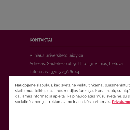
KONTAKTAI
Vilniaus universiteto leidykla
Adresas: Saulėtekio al. 9, LT-01131 Vilnius, Lietuva
Telefonas +370 5 236 6044
www.leidykla.vu.lt
Naudojame slapukus, kad svetainė veiktų tinkamai, suasmenintų tu
El. paštas
prekyba@leidykla.vu.lt
skelbimus, teiktų socialinės medijos funkcijas ir analizuotų srautą. 
www.zurnalai.vu.lt
dalijamės informacija apie tai, kaip naudojatės mūsų svetaine, su 
socialinės medijos, reklamavimo ir analizės partneriais.
Privatumo 