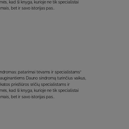
s, kad ši knyga, kurioje ne tik specialistai
mais, bet ir savo istorijas pas..
indromas: patarimai tėvams ir specialistams“
 auginantiems Dauno sindromą turinčius vaikus,
katos priežiūros sričių specialistams ir
s, kad ši knyga, kurioje ne tik specialistai
mais, bet ir savo istorijas pas..