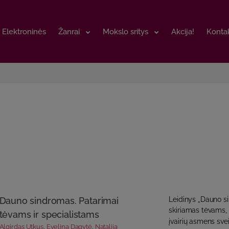
Elektroninės
Elektroninės
Žanrai
Žanrai
Mokslo sritys
Mokslo sritys
Akcija!
Akcija!
Kontak
Kontak
Dauno sindromas. Patarimai
Leidinys „Dauno s
skiriamas tėvams,
tėvams ir specialistams
įvairių asmens svei
Algirdas Utkus
,
Evelina Dagytė
,
Natalija