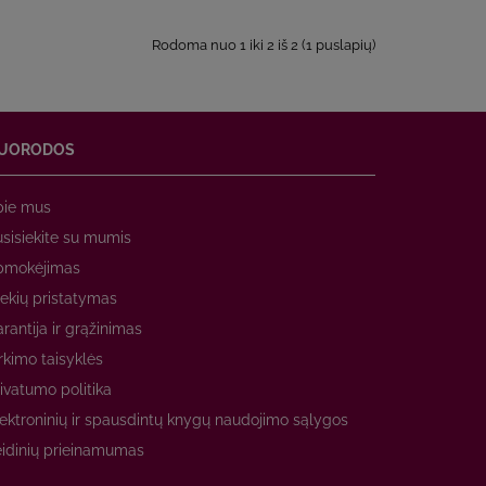
Rodoma nuo 1 iki 2 iš 2 (1 puslapių)
UORODOS
pie mus
sisiekite su mumis
pmokėjimas
ekių pristatymas
rantija ir grąžinimas
rkimo taisyklės
ivatumo politika
ektroninių ir spausdintų knygų naudojimo sąlygos
idinių prieinamumas